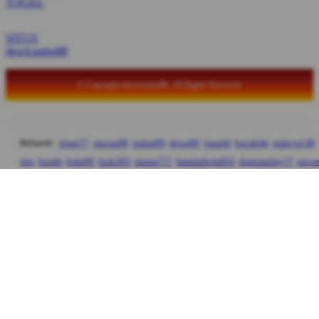
© Copyright dewicasino88. All Rights Reserved.
Related:
intan77
macau88
laskar89
dewa99
tiara4d
bocah4d
sedayu138
slot
bus4d
hoki99
luck365
istana777
bandarbola855
doremiplay77
nova