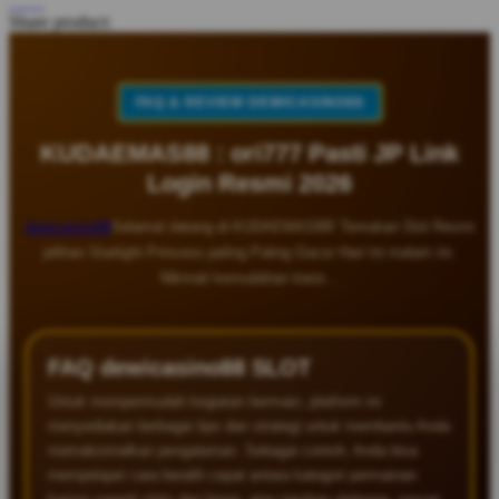
Share product:
FAQ & REVIEW DEWICASINO88
KUDAEMAS88 : ori777 Pasti JP Link
Login Resmi 2026
dewicasino88
Selamat datang di KUDAEMAS88! Temukan Slot Resmi
pilihan Starlight Princess paling Paling Gacor Hari Ini malam ini.
Nikmati kemudahan trans...
FAQ dewicasino88 SLOT
Untuk mempermudah kegiatan bermain, platform ini
menyediakan berbagai tips dan strategi untuk membantu Anda
memaksimalkan pengalaman. Sebagai contoh, Anda bisa
mempelajari cara beralih cepat antara kategori permainan