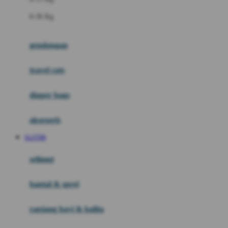
Felt So Sweet
0-36 Kg
Fisher Price
Flipper
gendongan
Friends Of Sally
travel cots
G
diaper bags
Gb
Geko
aksesoris
Graco
SLOT88
Gund
selimut
H
bantal & sprei
Habbie
Haenim
ranjang bayi & balita
Happy Horse