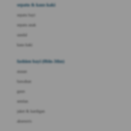
Beauty Barn
sepatu & kaus kaki
Bio Oil
sepatu bayi
Biolane
sepatu anak
Bite Fighters
sandal
Bizzi Growin
kaus kaki
Blackmores
fashion bayi (0bln-3thn)
Blooming Marvellous
atasan
Bonnels
bawahan
Bravado
gaun
Bruder
setelan
Brush Baby
jaket & kardigan
Buds Organics
aksesoris
Bugaboo