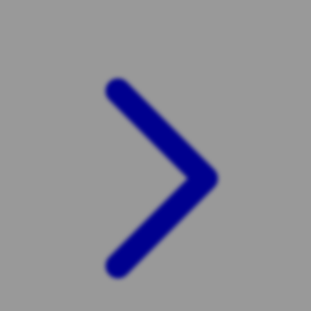
Twistshake
TY Toys
U
V
Veja
Vitaflow
Vtech
W
Waterland
Wellness