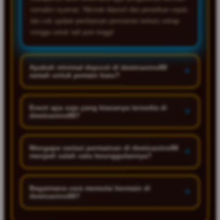
semakin nyaman. Nikmati deposit dan penarikan cepat,
lalu cek update pembaruan permainan terbaru setiap
minggu untuk raih poin tinggi!
Apakah minimal deposit di dewicasino88
+
ramah untuk pemain baru?
Platform ini menyediakan beragam pilihan permainan
online untuk Anda nikmati, mulai dari digital slots dan
Event apa saja yang biasanya tersedia di
+
dewicasino88?
bingo hingga table games dan sports-related gaming.
Sebagai contoh, selain mengakses beragam pilihan
Setelah mendaftar, anggota dapat menggunakan tips
game yang tersedia, Anda juga dapat mempelajari
untuk menavigasi berbagai permainan kasino, slot,
Mengapa variasi permainan di dewicasino88
strategize untuk meningkatkan peluang bermain seperti
+
menjadi salah satu keunggulannya?
bingo, dan taruhan olahraga di platform ini. Misalnya,
menganalisis peringkat permainan untuk membuat
para pemain bisa memilih permainan yang memiliki poin
keputusan lebih hati-hati dalam taruhan olahraga. Cara
Platform ini memungkinkan kamu untuk menjelajahi
tinggi atau strategi seperti menganalisis peringkat
ini dapat membantu Anda lebih menikmati pengalaman
berbagai macam permainan online, seperti slot, bingo,
Bagaimana cara memulai bermain di
permainan dalam kategori olahraga untuk membuat
+
berpartisipasi dalam berbagai macam event olahraga.
dewicasino88?
dan berbagai jenis permainan meja. Misalnya, kamu
keputusan yang lebih hati-hati. Selain itu, pengguna
Selain itu, platform ini menawarkan tips untuk
bisa mencoba slot dengan hadiah-hadiah menarik atau
dapat mengakses tips tentang cara mendaftar gratis
Setelah daftar akun selesai, kamu bisa menggunakan
manajemen akun yang efektif, seperti beralih dengan
menantang dirimu dalam game bingo dengan strategi