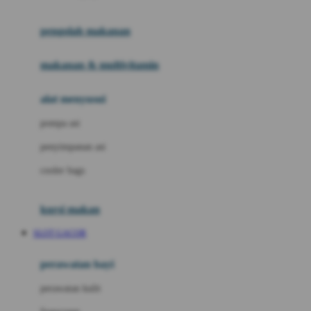
Joie
pengolah makanan
Joolz
Jujube
makanan & multivitamin
K
alat menyusui
Kiddycuts
pompa asi
Kumon
penyimpanan asi
L
cooler bags
Leapfrog
kursi makan
Leclerc
SLOT GACOR
Lee Vierra
Lillebaby
perawatan bayi
Little Bird Told Me
perawatan kulit
Little Miss Janis