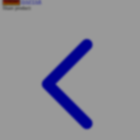
DAFTAR
LOGIN
Squishmallows
Share product:
Starbooks
Stick-O
Stokke
Sudocrem
Sumimo
Sunnylife
Sun-Staches
Swimava
T
Tommee Tippee
Trunki
Tutti Bambini