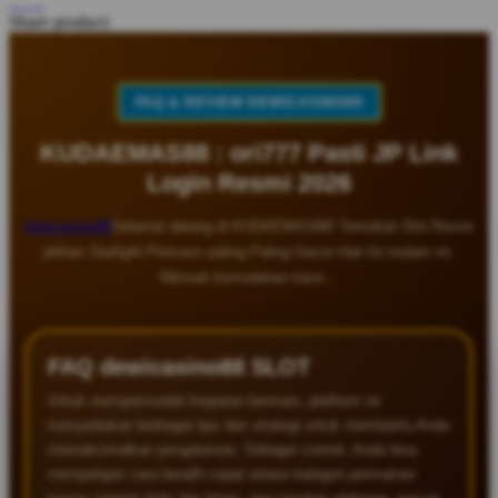
Share product:
FAQ & REVIEW DEWICASINO88
KUDAEMAS88 : ori777 Pasti JP Link
Login Resmi 2026
dewicasino88
Selamat datang di KUDAEMAS88! Temukan Slot Resmi
pilihan Starlight Princess paling Paling Gacor Hari Ini malam ini.
Nikmati kemudahan trans...
FAQ dewicasino88 SLOT
Untuk mempermudah kegiatan bermain, platform ini
menyediakan berbagai tips dan strategi untuk membantu Anda
memaksimalkan pengalaman. Sebagai contoh, Anda bisa
mempelajari cara beralih cepat antara kategori permainan