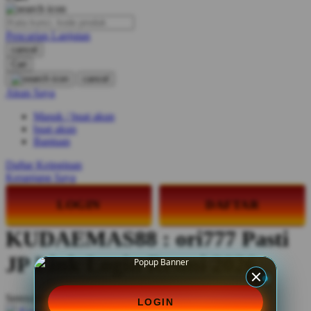
O
Pencarian Lanjutan
Oh Ma Grain
cancel
Okiedog
Cari
cancel
P
Akun Saya
Masuk / buat akun
Peachy
buat akun
Phil & Ted's
Bantuan
Philips Avent
Daftar Keinginan
Keranjang Saya
Pigeon
LOGIN
DAFTAR
Playgro
KUDAEMAS88 : ori777 Pasti
Poled Global
JP Link Login Resmi 2026
Ponycycle
Puma
Serendah
Rp 10.000
LOGIN
Pureats