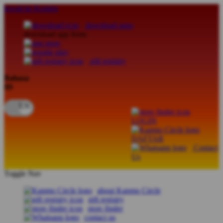
lewati ke Konten
download apps
download app from:
gift registry
Bahasa
ID
LOGIN
DAFTAR
Contact
Us
Toggle Nav
about Kanmo Circle
gift registry
store finder
contact us