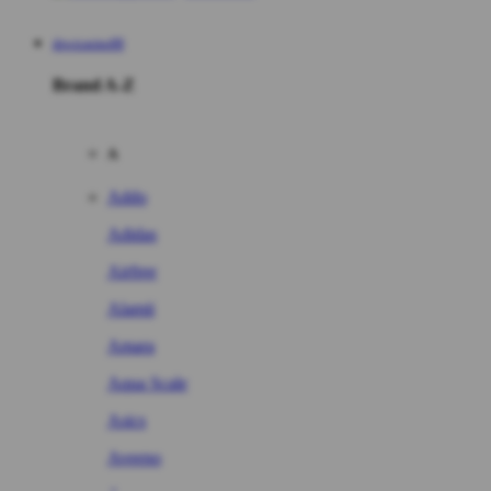
dewicasino88
Brand A-Z
A
Addo
Adidas
Airfree
Alamii
Amara
Aqua Scale
Asics
Aveeno