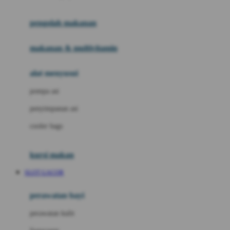
Joie
pengolah makanan
Joolz
Jujube
makanan & multivitamin
K
alat menyusui
Kiddycuts
pompa asi
Kumon
penyimpanan asi
L
cooler bags
Leapfrog
kursi makan
Leclerc
SLOT GACOR
Lee Vierra
Lillebaby
perawatan bayi
Little Bird Told Me
perawatan kulit
Little Miss Janis