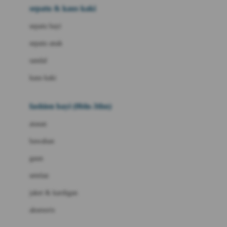
Beauty Barn
sepatu & kaus kaki
Bio Oil
sepatu bayi
Biolane
sepatu anak
Bite Fighters
sandal
Bizzi Growin
kaus kaki
Blackmores
fashion bayi (0bln-3thn)
Blooming Marvellous
atasan
Bonnels
bawahan
Bravado
gaun
Bruder
setelan
Brush Baby
jaket & kardigan
Buds Organics
aksesoris
Bugaboo