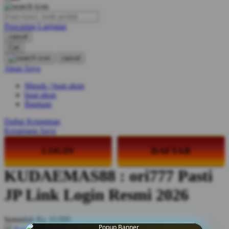
O
Pencarian Lanjutan
Oh Ma Grain
cancel
Okiedog
Cari
cancel
P
Akun Saya
Masuk / buat akun
Peachy
buat akun
Phil & Ted's
Bantuan
Philips Avent
Daftar Keinginan
Keranjang Saya
Pigeon
LOGIN
DAFTAR
Playgro
KUDAEMAS88 : ori777 Pasti
Poled Global
JP Link Login Resmi 2026
Ponycycle
Puma
Serendah
Rp 10.000
Pureats