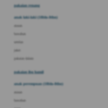
Buggygear
pakaian renang
Bumkins
anak laki-laki (18bln-8thn)
C
atasan
Cetaphil
bawahan
Chicco
setelan
Childlife
jaket
Clevamama
pakaian dalam
Cocolatte
Cottonseeds
pakaian ibu hamil
Cozy N Safe
anak perempuan (18bln-8thn)
Crane
atasan
Cybex
bawahan
D