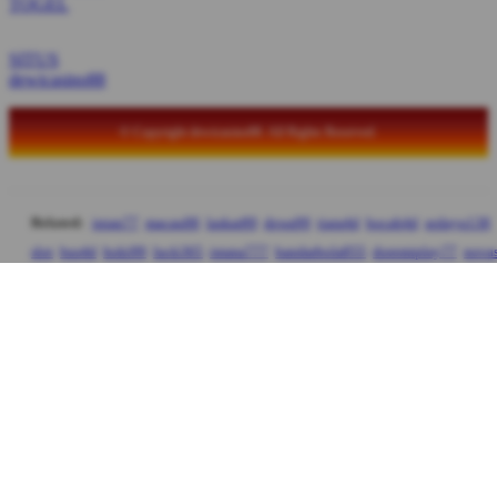
© Copyright dewicasino88. All Rights Reserved.
Related:
intan77
macau88
laskar89
dewa99
tiara4d
bocah4d
sedayu138
slot
bus4d
hoki99
luck365
istana777
bandarbola855
doremiplay77
nova