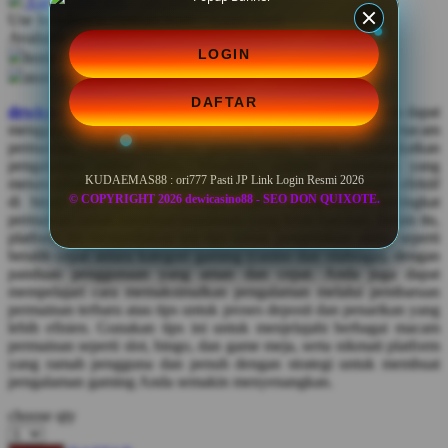
Earn
1.000.000
-
100.000.000
Bonus
Use Installment Options from
.
Laarn more
Q
Available for :
LOGIN
home delivery
QV Baby
store pickup
DAFTAR
dewicasino88
Setelah Anda mendaftar sebagai anggota, Anda dapat
R
menggunakan tips yang tersedia untuk menavigasi berbagai macam
permainan, seperti slot dan games meja, untuk meningkatkan
Real Shades
pengalaman online Anda. Misalnya, pilihlah permainan yang
KUDAEMAS88 : ori777 Pasti JP Link Login Resmi 2026
menawarkan poin tinggi atau coba strategi untuk penggunaan efektif
Red Castle
© COPYRIGHT 2026 dewicasino88 - SEO DON QUIXOTE.
di bingo dan taruhan olahraga, seperti menganalisis peringkat
permainan untuk membuat keputusan yang lebih hati-hati. Selain itu,
Ribbon Madness
platform ini menyediakan ten tips untuk pengelolaan akun, seperti
beralih cepat antara kategori gaming (casino dan olahraga), dengan
S
panduan penggunaan yang aman dan cepat. Anda juga dapat
mempelajari cara memaksimalkan pengalaman melalui pembaruan
Sebamed
permainan terbaru atau tips untuk proses deposit dan penarikan yang
lebih efisien. Gunakan tips ini untuk menjelajahi berbagai macam
Silver Cross
permainan seperti slot, bingo, dan game meja, serta nikmati platform
yang ramah pengguna dan penuh dengan strategi untuk membuat
Simply Idea
pengalaman gaming Anda semakin menyenangkan.
Skip Hop
choose qty
Spectra