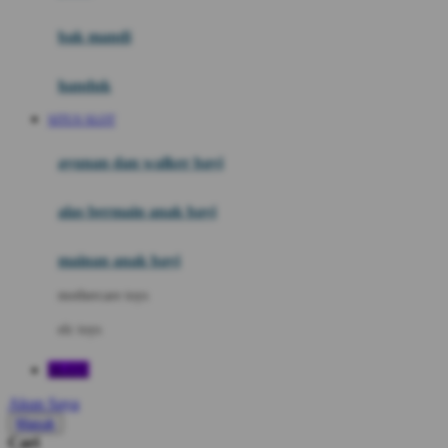
Mini Monkey
Moby
bak mandi
Momami
handuk
Mothercare
SITUS SLOT
Mustela
ayunan dan walker bayi
My Buddy Tag
My K
alas bermain anak bayi
N
mainan anak bayi
Naif
mothercare toys
Nike
elc toys
Nordic Natural
SLOT
Nuby
Akun Saya
Nuna
Masuk
Cari