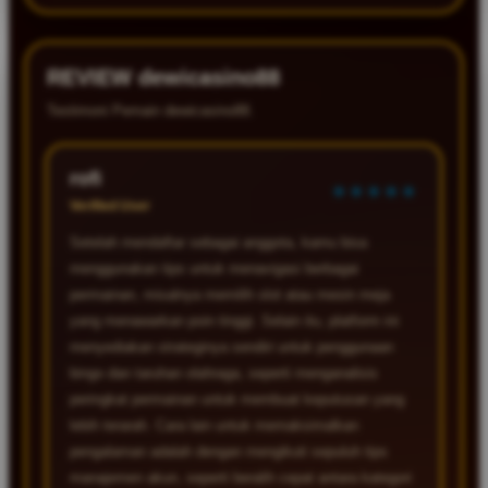
atau melihat promosi terbaru. Platform ini menyediakan
berbagai tips untuk menjelajahi platform. Misalnya,
cepat antara kategori game kasino dan aktivitas terkait
khusus. Selain itu, platform ini juga menyediakan
panduan penggunaan yang aman dan cepat untuk
kamu bisa mencoba strategi baru untuk permainan
olahraga. Anda dapat mengatur akun Anda dengan
pilihan untuk taruhan olahraga, dimana kamu dapat
mengelola akun, beralih antara kategori permainan, dan
bingo atau mempelajari cara menganalisis peringkat
mudah, memeriksa riwayat aktivitas, dan
mengikuti pertandingan favoritmu dan berpartisipasi
REVIEW dewicasino88
melakukan deposit maupun penarikan. Pengguna juga
dalam taruhan olahraga untuk mengambil keputusan
mengoptimalkan pengalaman bermain Anda secara
secara virtual. Untuk pengalaman yang lebih optimal,
bisa mendapatkan bantuan dukungan jika diperlukan.
Testimoni Pemain dewicasino88.
yang lebih tepat. Platform ini juga menyediakan
online. Platform ini juga memberikan informasi terbaru
terdapat tips dan strategi yang bisa kamu gunakan,
informasi tentang cara mengelola poin dan
tentang petunjuk menggunakan fitur-fitur platform dan
seperti mempelajari cara terbaik untuk mengelola
memanfaatkan promosi yang tersedia. Selain itu, kamu
update permainan yang terbaru. Dengan mempelajari
akunmu, mulai dari daftar (register) sebagai anggota
dina
bisa mendapatkan tips untuk navigasi cepat antar
tips dan strategi yang tersedia, Anda dapat
hingga memantau poin atau saldo. Pengguna juga
kategori permainan, seperti dari casino ke olahraga atau
Verified User
memaksimalkan pengalaman bermain dan menjelajahi
dapat dengan mudah beralih antara kategori permainan
sebaliknya. Bagi yang baru bergabung, ada panduan
berbagai macam game yang ditawarkan dengan cara
hanya dalam beberapa klik. Jadi, kamu dapat
mengenai cara daftar dan melakukan deposit serta
yang lebih mudah dan menyenangkan.
menikmati platform ini secara efektif dengan mengikuti
withdrawal dengan aman dan efisien. Dengan
alur penggunaan serta tips yang diberikan, untuk
mempelajari cara-cara ini, kamu akan lebih mudah
pengalaman bermain online yang menyenangkan dan
menikmati beragam game online seperti slot, table
optimal.
games, dan sports betting dengan menciptakan
pengalaman yang menyenangkan dan bermanfaat.