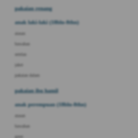
pakaian renang
anak laki-laki (18bln-8thn)
atasan
bawahan
setelan
jaket
pakaian dalam
pakaian ibu hamil
anak perempuan (18bln-8thn)
atasan
bawahan
gaun