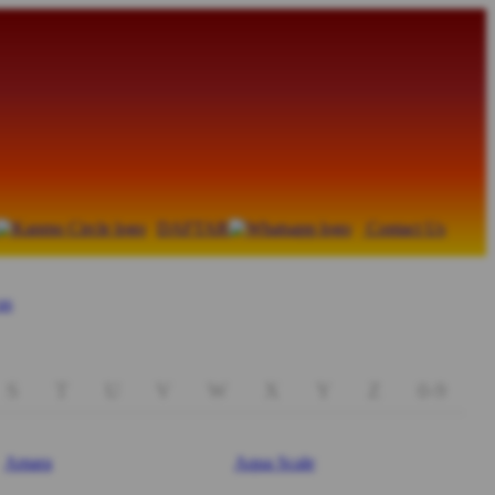
DAFTAR
Contact Us
us
S
T
U
V
W
X
Y
Z
0-9
Amara
Aqua Scale