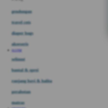
gendongan
travel cots
diaper bags
aksesoris
SLOT88
selimut
bantal & sprei
ranjang bayi & balita
perabotan
matras