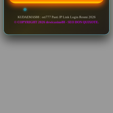
KUDAEMAS88 : ori777 Pasti JP Link Login Resmi 2026
© COPYRIGHT 2026 dewicasino88 - SEO DON QUIXOTE.