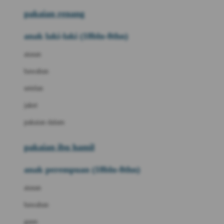
pakaian renang
anak laki-laki (18bln-8thn)
atasan
bawahan
setelan
jaket
pakaian dalam
pakaian ibu hamil
anak perempuan (18bln-8thn)
atasan
bawahan
gaun