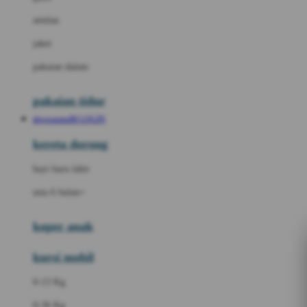
setelan
jaket
pakaian dalam
pakaian tidur
dewicasino88 LOGIN
kereta dorong
bayi baru lahir
usia 6 bulan+
koper anak
kursi mobil
0-13 Kg
0-36 Kg