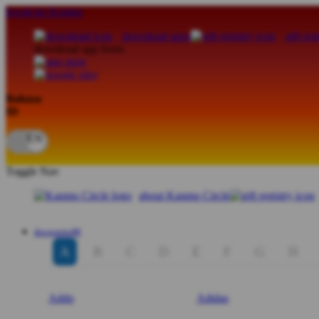
lewati ke Konten
download apps
gift reg
download app from:
Bahasa
ID
Toggle Nav
about Kanmo Circle
dewicasino88
A
B
C
D
E
F
G
H
Addo
Adidas