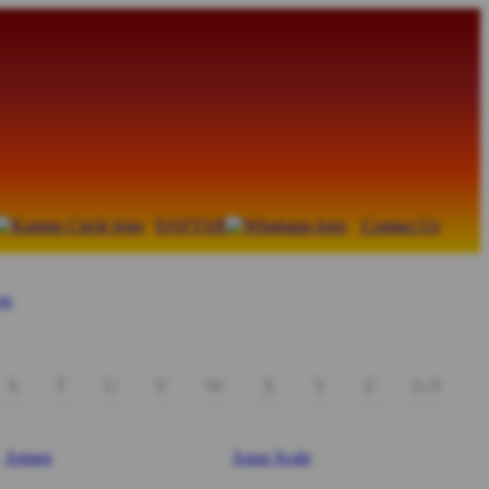
DAFTAR
Contact Us
us
S
T
U
V
W
X
Y
Z
0-9
Amara
Aqua Scale