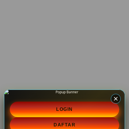
LOGIN
DAFTAR