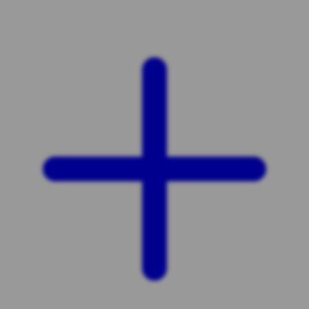
X
Xootz
Y
Yamatoya
Z
Zaxy
Zoggs
0-9
4Moms
59S