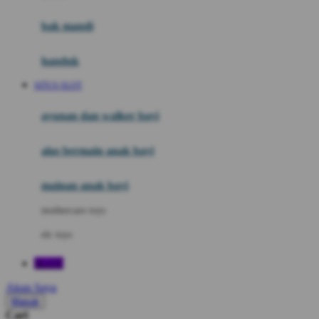
Mini Monkey
Moby
bak mandi
Momami
handuk
Mothercare
SITUS SLOT
Mustela
ayunan dan walker bayi
My Buddy Tag
My K
alas bermain anak bayi
N
mainan anak bayi
Naif
mothercare toys
Nike
elc toys
Nordic Natural
SLOT
Nuby
Akun Saya
Nuna
Masuk
Cari