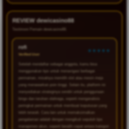
atau melihat promosi terbaru. Platform ini menyediakan
berbagai tips untuk menjelajahi platform. Misalnya,
cepat antara kategori game kasino dan aktivitas terkait
khusus. Selain itu, platform ini juga menyediakan
panduan penggunaan yang aman dan cepat untuk
kamu bisa mencoba strategi baru untuk permainan
olahraga. Anda dapat mengatur akun Anda dengan
pilihan untuk taruhan olahraga, dimana kamu dapat
mengelola akun, beralih antara kategori permainan, dan
bingo atau mempelajari cara menganalisis peringkat
mudah, memeriksa riwayat aktivitas, dan
mengikuti pertandingan favoritmu dan berpartisipasi
REVIEW dewicasino88
melakukan deposit maupun penarikan. Pengguna juga
dalam taruhan olahraga untuk mengambil keputusan
mengoptimalkan pengalaman bermain Anda secara
secara virtual. Untuk pengalaman yang lebih optimal,
bisa mendapatkan bantuan dukungan jika diperlukan.
Testimoni Pemain dewicasino88.
yang lebih tepat. Platform ini juga menyediakan
online. Platform ini juga memberikan informasi terbaru
terdapat tips dan strategi yang bisa kamu gunakan,
informasi tentang cara mengelola poin dan
tentang petunjuk menggunakan fitur-fitur platform dan
seperti mempelajari cara terbaik untuk mengelola
memanfaatkan promosi yang tersedia. Selain itu, kamu
update permainan yang terbaru. Dengan mempelajari
akunmu, mulai dari daftar (register) sebagai anggota
dina
bisa mendapatkan tips untuk navigasi cepat antar
tips dan strategi yang tersedia, Anda dapat
hingga memantau poin atau saldo. Pengguna juga
kategori permainan, seperti dari casino ke olahraga atau
Verified User
memaksimalkan pengalaman bermain dan menjelajahi
dapat dengan mudah beralih antara kategori permainan
sebaliknya. Bagi yang baru bergabung, ada panduan
berbagai macam game yang ditawarkan dengan cara
hanya dalam beberapa klik. Jadi, kamu dapat
mengenai cara daftar dan melakukan deposit serta
yang lebih mudah dan menyenangkan.
menikmati platform ini secara efektif dengan mengikuti
withdrawal dengan aman dan efisien. Dengan
alur penggunaan serta tips yang diberikan, untuk
mempelajari cara-cara ini, kamu akan lebih mudah
pengalaman bermain online yang menyenangkan dan
menikmati beragam game online seperti slot, table
optimal.
games, dan sports betting dengan menciptakan
pengalaman yang menyenangkan dan bermanfaat.