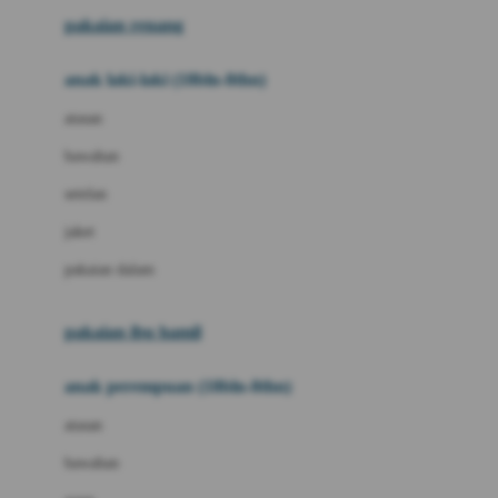
Buggygear
pakaian renang
Bumkins
anak laki-laki (18bln-8thn)
C
atasan
Cetaphil
bawahan
Chicco
setelan
Childlife
jaket
Clevamama
pakaian dalam
Cocolatte
Cottonseeds
pakaian ibu hamil
Cozy N Safe
anak perempuan (18bln-8thn)
Crane
atasan
Cybex
bawahan
D