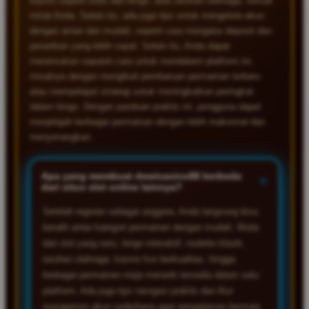
kasino seperti slots dan bingo, atau taruhan olahraga, sesuai
minat Anda. Selain itu, ada juga tips untuk mengelola akun
dengan aman dan mudah, seperti cara mengatur deposit dan
penarikan yang lebih cepat. Selain itu, Anda dapat
menemukan sepuluh cara untuk mendalami platform ini,
misalnya dengan mengikuti pembaruan permainan terbaru
atau mempelajari strategi untuk meningkatkan peringkat
dalam bingo. Dengan panduan praktis ini, pengguna dapat
menjelajah berbagai permainan dengan lebih maksimal dan
menyenangkan.
Apa yang membuat dewicasino88 berbeda
+
dari situs slot online lainnya?
Setelah register sebagai anggota, Anda langsung bisa
beralih antar kategori permainan dengan mudah. Mulai
dari slot yang seru, bingo interaktif, roulette klasik,
taruhan olahraga, kasino live berkualitas, hingga
berbagai permainan meja menarik tersedia dalam satu
platform. Ada juga tips navigasi praktis dan fitur
manajemen akun sederhana agar pengalaman bermain