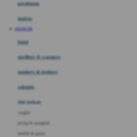
perabotan
Happy Tummy
Hauck
matras
Havaianas
SBOBET88
Hegen
botol
Hot Wheels
sterilizer & warmers
Hybrid
soothers & teethers
I
Inlacta DHA
celemek
Interlac
alat makan
Ivenet
cangkir
J
piring & mangkuk
Jack N Jill
sendok & garpu