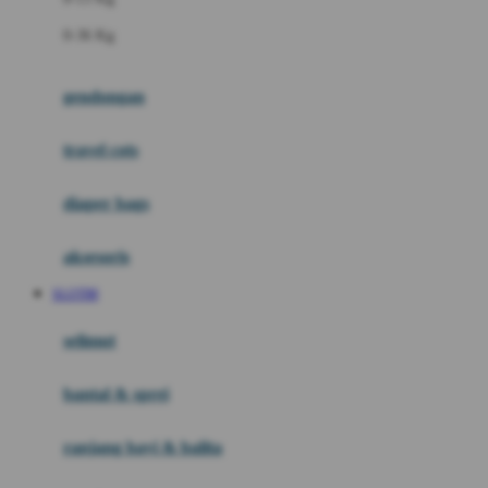
Felt So Sweet
0-36 Kg
Fisher Price
Flipper
gendongan
Friends Of Sally
travel cots
G
diaper bags
Gb
Geko
aksesoris
Graco
SLOT88
Gund
selimut
H
bantal & sprei
Habbie
Haenim
ranjang bayi & balita
Happy Horse