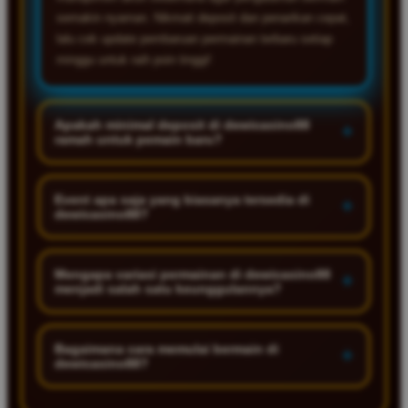
semakin nyaman. Nikmati deposit dan penarikan cepat,
lalu cek update pembaruan permainan terbaru setiap
minggu untuk raih poin tinggi!
Apakah minimal deposit di dewicasino88
+
ramah untuk pemain baru?
Platform ini menyediakan beragam pilihan permainan
online untuk Anda nikmati, mulai dari digital slots dan
Event apa saja yang biasanya tersedia di
+
dewicasino88?
bingo hingga table games dan sports-related gaming.
Sebagai contoh, selain mengakses beragam pilihan
Setelah mendaftar, anggota dapat menggunakan tips
game yang tersedia, Anda juga dapat mempelajari
untuk menavigasi berbagai permainan kasino, slot,
Mengapa variasi permainan di dewicasino88
strategize untuk meningkatkan peluang bermain seperti
+
menjadi salah satu keunggulannya?
bingo, dan taruhan olahraga di platform ini. Misalnya,
menganalisis peringkat permainan untuk membuat
para pemain bisa memilih permainan yang memiliki poin
keputusan lebih hati-hati dalam taruhan olahraga. Cara
Platform ini memungkinkan kamu untuk menjelajahi
tinggi atau strategi seperti menganalisis peringkat
ini dapat membantu Anda lebih menikmati pengalaman
berbagai macam permainan online, seperti slot, bingo,
Bagaimana cara memulai bermain di
permainan dalam kategori olahraga untuk membuat
+
berpartisipasi dalam berbagai macam event olahraga.
dewicasino88?
dan berbagai jenis permainan meja. Misalnya, kamu
keputusan yang lebih hati-hati. Selain itu, pengguna
Selain itu, platform ini menawarkan tips untuk
bisa mencoba slot dengan hadiah-hadiah menarik atau
dapat mengakses tips tentang cara mendaftar gratis
Setelah daftar akun selesai, kamu bisa menggunakan
manajemen akun yang efektif, seperti beralih dengan
menantang dirimu dalam game bingo dengan strategi