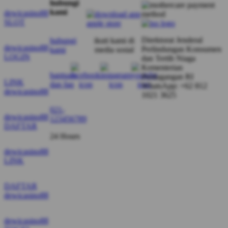
Perlindungan Konsumen
kami
media sosial
LOGIN
dan Tertib Niaga
Kementerian
bantuan
Perdagangan RI
LINK
dan faq
WhatsApp: +62 812
dewicasino88
1021 3625
021-
dewicasino88
123456789
DAFTAR
24 Hours
dewicasino88
LINK
DAFTAR
dewicasino88
dewicasino88
TOGEL
SITUS
dewicasino88