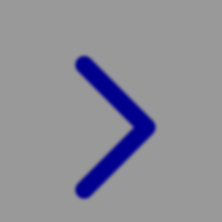
Twistshake
TY Toys
U
V
Veja
Vitaflow
Vtech
W
Waterland
Wellness