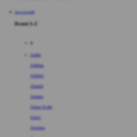
dewicasino88
Brand A-Z
A
Addo
Adidas
Airfree
Alamii
Amara
Aqua Scale
Asics
Aveeno