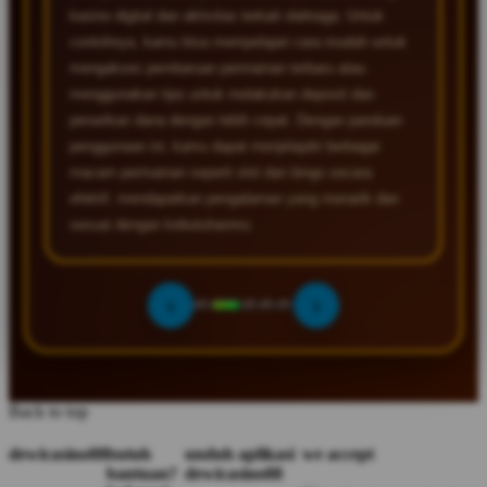
menawarkan panduan tentang cara mudah mengelola
akun, seperti beralih cepat antara kategori permainan
atau memeriksa riwayat aktivitas secara teratur.
Jangan lupa, akses update terbaru untuk menikmati
permainan baru dan fitur-fitur menarik!
‹
›
Back to top
dewicasino88
butuh
unduh aplikasi
we accept
bantuan?
dewicasino88
hubungi
kami
dewicasino88
SLOT
Direktorat Jenderal
hubungi
ikuti kami di
dewicasino88