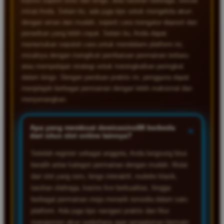
kasino seperti slots dan bingo, atau taruhan olahraga, sesuai
minat Anda. Selain itu, ada juga tips untuk mengelola akun
dengan aman dan mudah, seperti cara mengatur deposit dan
penarikan yang lebih cepat. Selain itu, Anda dapat
menemukan sepuluh cara untuk mendalami platform ini,
misalnya dengan mengikuti pembaruan permainan terbaru
atau mempelajari strategi untuk meningkatkan peringkat
dalam bingo. Dengan panduan praktis ini, pengguna dapat
menjelajah berbagai permainan dengan lebih maksimal dan
menyenangkan.
Apa yang membuat dewicasino88 berbeda
+
dari situs slot online lainnya?
Setelah register sebagai anggota, Anda langsung bisa
beralih antar kategori permainan dengan mudah. Mulai
dari slot yang seru, bingo interaktif, roulette klasik,
taruhan olahraga, kasino live berkualitas, hingga
berbagai permainan meja menarik tersedia dalam satu
platform. Ada juga tips navigasi praktis dan fitur
manajemen akun sederhana agar pengalaman bermain