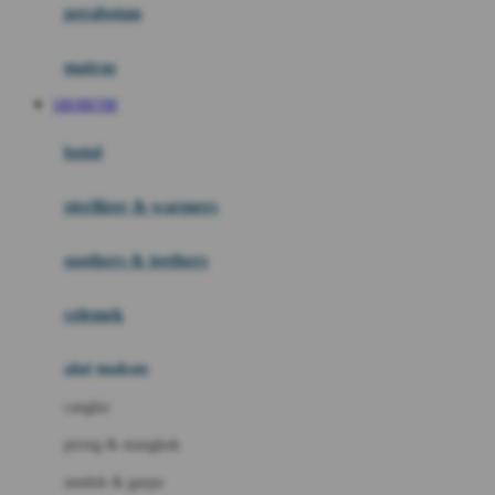
perabotan
Happy Tummy
Hauck
matras
Havaianas
SBOBET88
Hegen
botol
Hot Wheels
sterilizer & warmers
Hybrid
soothers & teethers
I
Inlacta DHA
celemek
Interlac
alat makan
Ivenet
cangkir
J
piring & mangkuk
Jack N Jill
sendok & garpu