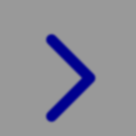
Twistshake
TY Toys
U
V
Veja
Vitaflow
Vtech
W
Waterland
Wellness