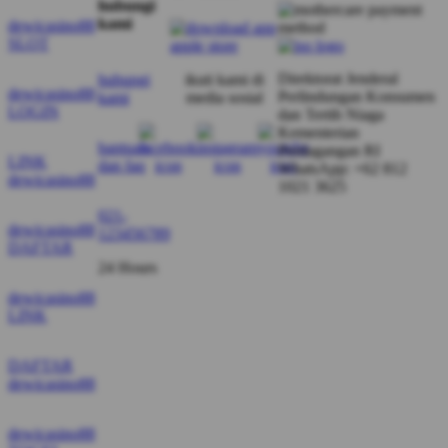
Perlindungan Konsumen
kami
media sosial
LOGIN
dan Tertib Niaga
Kementerian
bantuan
Perdagangan RI
LINK
dan faq
WhatsApp: +62 812
dewicasino88
1021 3625
021-
dewicasino88
123456789
DAFTAR
24 Hours
dewicasino88
LINK
DAFTAR
dewicasino88
dewicasino88
TOGEL
SITUS
dewicasino88