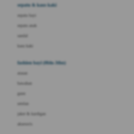
Beauty Barn
sepatu & kaus kaki
Bio Oil
sepatu bayi
Biolane
sepatu anak
Bite Fighters
sandal
Bizzi Growin
kaus kaki
Blackmores
fashion bayi (0bln-3thn)
Blooming Marvellous
atasan
Bonnels
bawahan
Bravado
gaun
Bruder
setelan
Brush Baby
jaket & kardigan
Buds Organics
aksesoris
Bugaboo