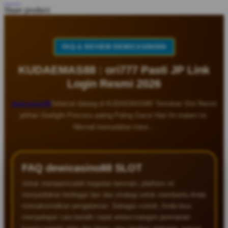
Share product:
FAQ & REVIEW DEWICASINO88
KUDAEMAS88 : ori777 Pasti JP Link
Login Resmi 2026
dewicasino88
Selamat datang di KUDAEMAS88! Temukan Slot Resmi
pilihan Starlight Princess paling Paling Gacor Hari Ini malam ini.
Nikmati kemudahan trans...
FAQ dewicasino88 SLOT
Untuk mempermudah kegiatan bermain, platform ini
menyediakan berbagai tips dan strategi untuk membantu Anda
memaksimalkan pengalaman. Sebagai contoh, Anda bisa
mempelajari cara beralih cepat antara kategori permainan