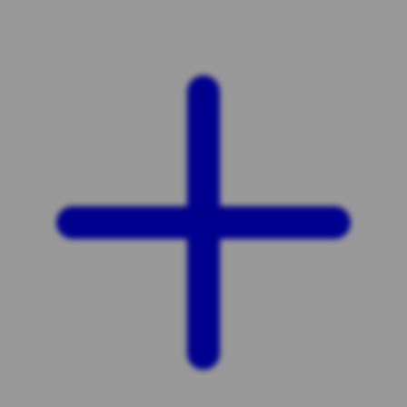
X
Xootz
Y
Yamatoya
Z
Zaxy
Zoggs
0-9
4Moms
59S