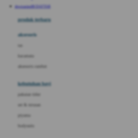
Awan
dewicasino88 DAFTAR
Azetabio
produk terbaru
B
aksesoris
Baabaasheepz
tas
Babiators
kacamata
Baby Dove
aksesoris rambut
Baby Jogger
Baby Rovega
kebutuhan bayi
Babybee
pakaian tidur
Banana Boat
set & terusan
Banz
piyama
Barbie
bodysuits
Beaba