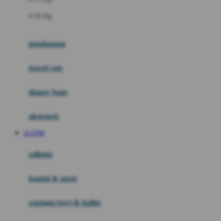
Felt So Sweet
0-36 Kg
Fisher Price
Flipper
gendongan
Friends Of Sally
travel cots
G
diaper bags
Gb
Geko
aksesoris
Graco
SLOT88
Gund
selimut
H
bantal & sprei
Habbie
Haenim
ranjang bayi & balita
Happy Horse