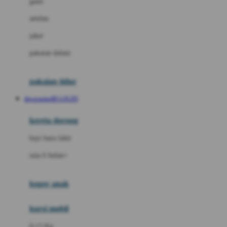
gaun
Dae Organics
setelan
Docare
jaket
Doona
pakaian dalam
Down To Earth
Drew
pakaian tidur
Dr. Brown's
dewicasino88 LOGIN
E
kereta dorong
ELC
bayi baru lahir
Ergobaby
usia 6 bulan+
Expert Care
koper anak
Ezyroller
kursi mobil
F
0-13 Kg