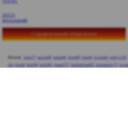
© Copyright dewicasino88. All Rights Reserved.
Related:
intan77
macau88
laskar89
dewa99
tiara4d
bocah4d
sedayu138
slot
bus4d
hoki99
luck365
istana777
bandarbola855
doremiplay77
nova