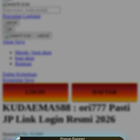
O
Pencarian Lanjutan
Oh Ma Grain
cancel
Okiedog
Cari
cancel
P
Akun Saya
Masuk / buat akun
Peachy
buat akun
Phil & Ted's
Bantuan
Philips Avent
Daftar Keinginan
Keranjang Saya
Pigeon
LOGIN
DAFTAR
Playgro
KUDAEMAS88 : ori777 Pasti
Poled Global
JP Link Login Resmi 2026
Ponycycle
Puma
Serendah
Rp 10.000
Pureats