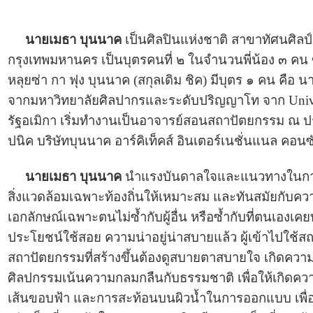
นายเมธา บุนนาค
เป็นศิลปินแห่งชาติ สาขาทัศนศิลป์
กรุงเทพมหานคร เป็นบุตรคนที่ ๒ ในจำนวนพี่น้อง ๓ 
หลุยซ่า กา ฟุง บุนนาค (สกุลเดิม ชิค) มีบุตร ๑ คน 
จากมหาวิทยาลัยศิลปากรและระดับปริญญาโท จาก Unive
รัฐอเมิกา เริ่มทำงานเป็นอาจารย์สอนสถาปัตยกรรม ณ ป
ปนิค บริษัทบุนนาค อาร์คิเท็คส์ อินเตอร์เนชั่นแนล คอน
นายเมธา บุนนาค
นำแรงบันดาลใจและแนวทางในการส
สิ่งแวดล้อมเฉพาะท้องถิ่นให้เหมาะสม และทันสมัยกับควา
เอกลักษณ์เฉพาะตนไม่ซ้ำกับผู้อื่น หรือซ้ำกับที่ตนเอ
ประโยชน์ใช้สอย ความน่าอยู่น่าสบายแล้ว ผู้เข้าไปใช
สถาปัตยกรรมที่สร้างขึ้นต้องดูสบายตาสบายใจ เกิดควา
ศิลปกรรมเน้นความกลมกลืนกับธรรมชาติ เพื่อให้เกิดค
เส้นขอบฟ้า และการสะท้อนบนผิวน้ำในการออกแบบ เพื่อ