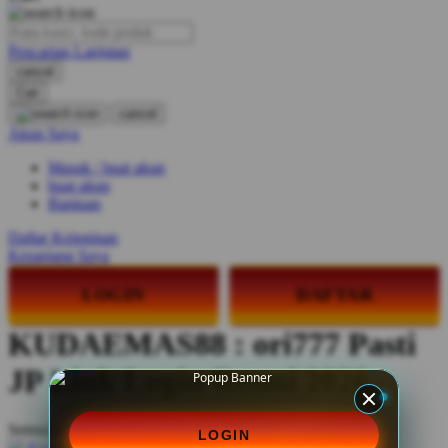
O
Pencarian Lanjutan
Oh Ma Grain
cancel
Okiedog
Cari
cancel
P
Akun Saya
Masuk / buat akun
Peachy
buat akun
Phil & Ted's
Bantuan
Philips Avent
Daftar Keinginan
Keranjang Saya
Pigeon
LOGIN
DAFTAR
Playgro
KUDAEMAS88 : ori777 Pasti
Poled Global
JP Link Login Resmi 2026
Ponycycle
Puma
Serendah
Rp 10.000
LOGIN
Pureats