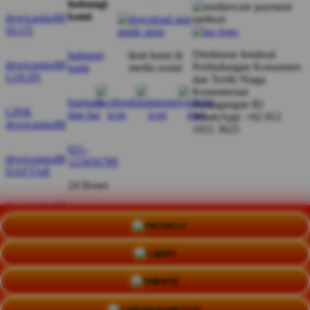
Perlindungan Konsumen
kami
media sosial
LOGIN
dan Tertib Niaga
Kementerian
bantuan
Perdagangan RI
LINK
dan faq
WhatsApp: +62 812
dewicasino88
1021 3625
021-
dewicasino88
123456789
DAFTAR
24 Hours
dewicasino88
LINK
DAFTAR
dewicasino88
PROMO
dewicasino88
TOGEL
LOGIN
SITUS
DAFTAR
dewicasino88