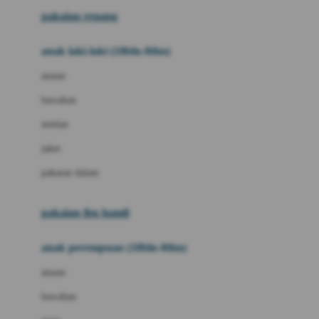
Buggygear
pakaian renang
Bumkins
anak laki-laki (18bln-8thn)
C
atasan
Cetaphil
bawahan
Chicco
setelan
Childlife
jaket
Clevamama
pakaian dalam
Cocolatte
Cottonseeds
pakaian ibu hamil
Cozy N Safe
anak perempuan (18bln-8thn)
Crane
atasan
Cybex
bawahan
D