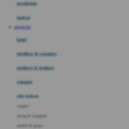
perabotan
Happy Tummy
Hauck
matras
Havaianas
SBOBET88
Hegen
botol
Hot Wheels
sterilizer & warmers
Hybrid
soothers & teethers
I
Inlacta DHA
celemek
Interlac
alat makan
Ivenet
cangkir
J
piring & mangkuk
Jack N Jill
sendok & garpu