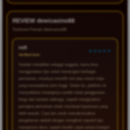
atau melihat promosi terbaru. Platform ini menyediakan
berbagai tips untuk menjelajahi platform. Misalnya,
cepat antara kategori game kasino dan aktivitas terkait
khusus. Selain itu, platform ini juga menyediakan
panduan penggunaan yang aman dan cepat untuk
kamu bisa mencoba strategi baru untuk permainan
olahraga. Anda dapat mengatur akun Anda dengan
pilihan untuk taruhan olahraga, dimana kamu dapat
mengelola akun, beralih antara kategori permainan, dan
bingo atau mempelajari cara menganalisis peringkat
mudah, memeriksa riwayat aktivitas, dan
mengikuti pertandingan favoritmu dan berpartisipasi
REVIEW dewicasino88
melakukan deposit maupun penarikan. Pengguna juga
dalam taruhan olahraga untuk mengambil keputusan
mengoptimalkan pengalaman bermain Anda secara
secara virtual. Untuk pengalaman yang lebih optimal,
bisa mendapatkan bantuan dukungan jika diperlukan.
Testimoni Pemain dewicasino88.
yang lebih tepat. Platform ini juga menyediakan
online. Platform ini juga memberikan informasi terbaru
terdapat tips dan strategi yang bisa kamu gunakan,
informasi tentang cara mengelola poin dan
tentang petunjuk menggunakan fitur-fitur platform dan
seperti mempelajari cara terbaik untuk mengelola
memanfaatkan promosi yang tersedia. Selain itu, kamu
update permainan yang terbaru. Dengan mempelajari
akunmu, mulai dari daftar (register) sebagai anggota
dina
bisa mendapatkan tips untuk navigasi cepat antar
★★★★★
tips dan strategi yang tersedia, Anda dapat
hingga memantau poin atau saldo. Pengguna juga
Verified User
kategori permainan, seperti dari casino ke olahraga atau
memaksimalkan pengalaman bermain dan menjelajahi
dapat dengan mudah beralih antara kategori permainan
sebaliknya. Bagi yang baru bergabung, ada panduan
Setelah mengunduh aplikasi dan mendaftar menjadi
berbagai macam game yang ditawarkan dengan cara
hanya dalam beberapa klik. Jadi, kamu dapat
mengenai cara daftar dan melakukan deposit serta
yang lebih mudah dan menyenangkan.
anggota, kamu bisa memulai petualangan seru di dunia
menikmati platform ini secara efektif dengan mengikuti
withdrawal dengan aman dan efisien. Dengan
online casino ini! Platform ini menyediakan beragam
alur penggunaan serta tips yang diberikan, untuk
mempelajari cara-cara ini, kamu akan lebih mudah
permainan seperti slot, bingo, dan berbagai jenis game
pengalaman bermain online yang menyenangkan dan
menikmati beragam game online seperti slot, table
optimal.
meja. Misalnya, untuk kamu penggemar olahraga,
games, dan sports betting dengan menciptakan
tersedia juga sports-related gaming untuk memuaskan
pengalaman yang menyenangkan dan bermanfaat.
semangatmu. Untuk memaksimalkan pengalaman
bermain, cobalah tips dan strategi yang tersedia, salah
satunya adalah analisa peringkat permainan agar
keputusanmu lebih tepat. Selain itu, platform ini juga