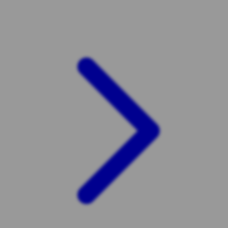
Twistshake
TY Toys
U
V
Veja
Vitaflow
Vtech
W
Waterland
Wellness