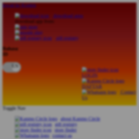
lewati ke Konten
download apps
download app from:
gift registry
Bahasa
ID
LOGIN
DAFTAR
Contact
Us
Toggle Nav
about Kanmo Circle
gift registry
store finder
contact us