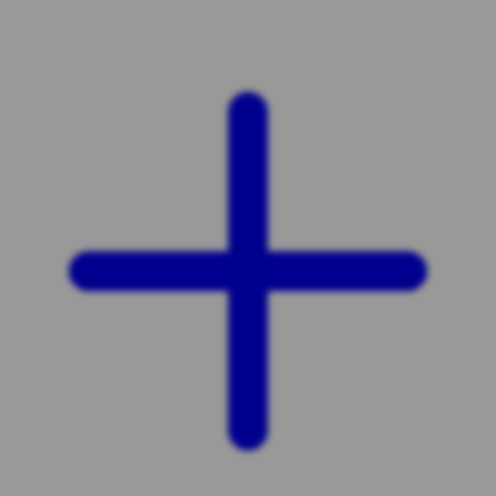
X
Xootz
Y
Yamatoya
Z
Zaxy
Zoggs
0-9
4Moms
59S