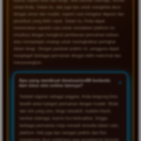
kasino seperti slots dan bingo, atau taruhan olahraga, sesuai
minat Anda. Selain itu, ada juga tips untuk mengelola akun
dengan aman dan mudah, seperti cara mengatur deposit dan
penarikan yang lebih cepat. Selain itu, Anda dapat
menemukan sepuluh cara untuk mendalami platform ini,
misalnya dengan mengikuti pembaruan permainan terbaru
atau mempelajari strategi untuk meningkatkan peringkat
dalam bingo. Dengan panduan praktis ini, pengguna dapat
menjelajah berbagai permainan dengan lebih maksimal dan
menyenangkan.
Apa yang membuat dewicasino88 berbeda
+
dari situs slot online lainnya?
Setelah register sebagai anggota, Anda langsung bisa
beralih antar kategori permainan dengan mudah. Mulai
dari slot yang seru, bingo interaktif, roulette klasik,
taruhan olahraga, kasino live berkualitas, hingga
berbagai permainan meja menarik tersedia dalam satu
platform. Ada juga tips navigasi praktis dan fitur
manajemen akun sederhana agar pengalaman bermain