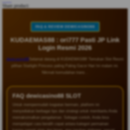
Share product:
FAQ & REVIEW DEWICASINO88
KUDAEMAS88 : ori777 Pasti JP Link
Login Resmi 2026
dewicasino88
Selamat datang di KUDAEMAS88! Temukan Slot Resmi
pilihan Starlight Princess paling Paling Gacor Hari Ini malam ini.
Nikmati kemudahan trans...
FAQ dewicasino88 SLOT
Untuk mempermudah kegiatan bermain, platform ini
menyediakan berbagai tips dan strategi untuk membantu Anda
memaksimalkan pengalaman. Sebagai contoh, Anda bisa
mempelajari cara beralih cepat antara kategori permainan