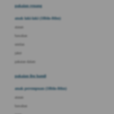
Buggygear
pakaian renang
Bumkins
anak laki-laki (18bln-8thn)
C
atasan
Cetaphil
bawahan
Chicco
setelan
Childlife
jaket
Clevamama
pakaian dalam
Cocolatte
Cottonseeds
pakaian ibu hamil
Cozy N Safe
anak perempuan (18bln-8thn)
Crane
atasan
Cybex
bawahan
D