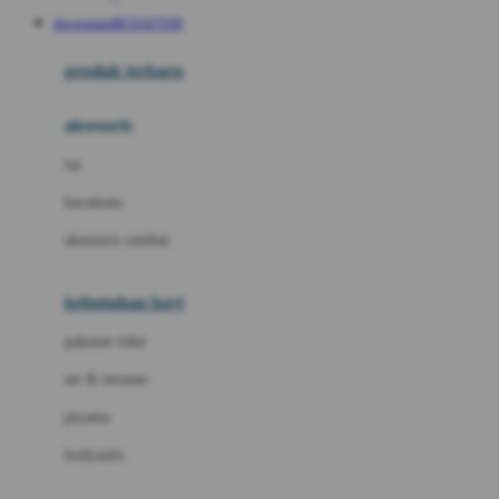
Awan
dewicasino88 DAFTAR
Azetabio
produk terbaru
B
aksesoris
Baabaasheepz
tas
Babiators
kacamata
Baby Dove
aksesoris rambut
Baby Jogger
Baby Rovega
kebutuhan bayi
Babybee
pakaian tidur
Banana Boat
set & terusan
Banz
piyama
Barbie
bodysuits
Beaba