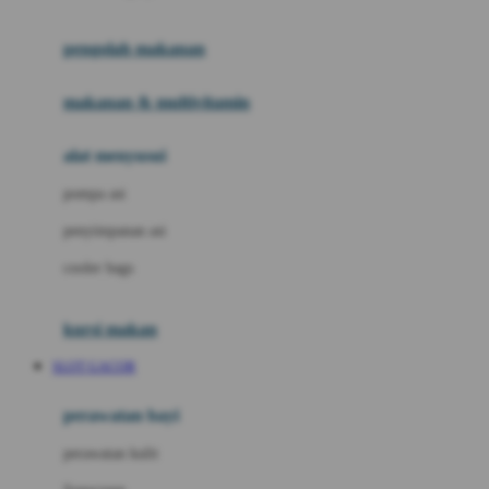
Joie
pengolah makanan
Joolz
Jujube
makanan & multivitamin
K
alat menyusui
Kiddycuts
pompa asi
Kumon
penyimpanan asi
L
cooler bags
Leapfrog
kursi makan
Leclerc
SLOT GACOR
Lee Vierra
Lillebaby
perawatan bayi
Little Bird Told Me
perawatan kulit
Little Miss Janis