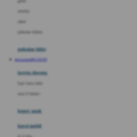
gaun
Dae Organics
setelan
Docare
jaket
Doona
pakaian dalam
Down To Earth
Drew
pakaian tidur
Dr. Brown's
dewicasino88 LOGIN
E
kereta dorong
ELC
bayi baru lahir
Ergobaby
usia 6 bulan+
Expert Care
koper anak
Ezyroller
kursi mobil
F
0-13 Kg