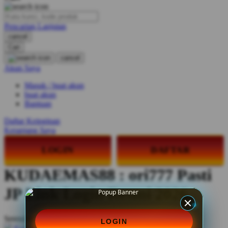
O
Pencarian Lanjutan
Oh Ma Grain
cancel
Okiedog
Cari
cancel
P
Akun Saya
Masuk / buat akun
Peachy
buat akun
Phil & Ted's
Bantuan
Philips Avent
Daftar Keinginan
Keranjang Saya
Pigeon
LOGIN
DAFTAR
Playgro
KUDAEMAS88 : ori777 Pasti
Poled Global
JP Link Login Resmi 2026
Ponycycle
Puma
Serendah
Rp 10.000
LOGIN
Pureats