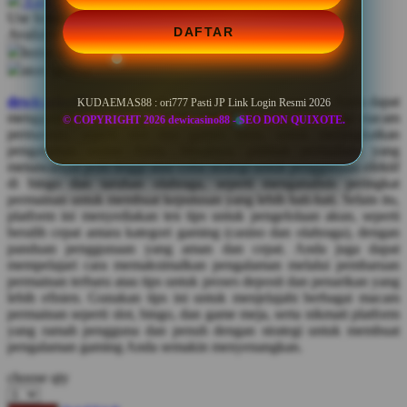
Earn
1.000.000
-
100.000.000
Bonus
Use Installment Options from
.
Laarn more
Q
DAFTAR
Available for :
home delivery
QV Baby
store pickup
dewicasino88
Setelah Anda mendaftar sebagai anggota, Anda dapat
KUDAEMAS88 : ori777 Pasti JP Link Login Resmi 2026
R
menggunakan tips yang tersedia untuk menavigasi berbagai macam
© COPYRIGHT 2026 dewicasino88 - SEO DON QUIXOTE.
permainan, seperti slot dan games meja, untuk meningkatkan
Real Shades
pengalaman online Anda. Misalnya, pilihlah permainan yang
menawarkan poin tinggi atau coba strategi untuk penggunaan efektif
Red Castle
di bingo dan taruhan olahraga, seperti menganalisis peringkat
permainan untuk membuat keputusan yang lebih hati-hati. Selain itu,
Ribbon Madness
platform ini menyediakan ten tips untuk pengelolaan akun, seperti
beralih cepat antara kategori gaming (casino dan olahraga), dengan
S
panduan penggunaan yang aman dan cepat. Anda juga dapat
mempelajari cara memaksimalkan pengalaman melalui pembaruan
Sebamed
permainan terbaru atau tips untuk proses deposit dan penarikan yang
lebih efisien. Gunakan tips ini untuk menjelajahi berbagai macam
Silver Cross
permainan seperti slot, bingo, dan game meja, serta nikmati platform
yang ramah pengguna dan penuh dengan strategi untuk membuat
Simply Idea
pengalaman gaming Anda semakin menyenangkan.
Skip Hop
choose qty
Spectra