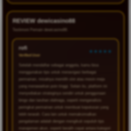
atau melihat promosi terbaru. Platform ini menyediakan
berbagai tips untuk menjelajahi platform. Misalnya,
cepat antara kategori game kasino dan aktivitas terkait
khusus. Selain itu, platform ini juga menyediakan
panduan penggunaan yang aman dan cepat untuk
kamu bisa mencoba strategi baru untuk permainan
olahraga. Anda dapat mengatur akun Anda dengan
pilihan untuk taruhan olahraga, dimana kamu dapat
mengelola akun, beralih antara kategori permainan, dan
bingo atau mempelajari cara menganalisis peringkat
mudah, memeriksa riwayat aktivitas, dan
mengikuti pertandingan favoritmu dan berpartisipasi
REVIEW dewicasino88
melakukan deposit maupun penarikan. Pengguna juga
dalam taruhan olahraga untuk mengambil keputusan
mengoptimalkan pengalaman bermain Anda secara
secara virtual. Untuk pengalaman yang lebih optimal,
bisa mendapatkan bantuan dukungan jika diperlukan.
Testimoni Pemain dewicasino88.
yang lebih tepat. Platform ini juga menyediakan
online. Platform ini juga memberikan informasi terbaru
terdapat tips dan strategi yang bisa kamu gunakan,
informasi tentang cara mengelola poin dan
tentang petunjuk menggunakan fitur-fitur platform dan
seperti mempelajari cara terbaik untuk mengelola
memanfaatkan promosi yang tersedia. Selain itu, kamu
update permainan yang terbaru. Dengan mempelajari
akunmu, mulai dari daftar (register) sebagai anggota
dina
bisa mendapatkan tips untuk navigasi cepat antar
★★★★★
tips dan strategi yang tersedia, Anda dapat
hingga memantau poin atau saldo. Pengguna juga
Verified User
kategori permainan, seperti dari casino ke olahraga atau
memaksimalkan pengalaman bermain dan menjelajahi
dapat dengan mudah beralih antara kategori permainan
sebaliknya. Bagi yang baru bergabung, ada panduan
Setelah mengunduh aplikasi dan mendaftar menjadi
berbagai macam game yang ditawarkan dengan cara
hanya dalam beberapa klik. Jadi, kamu dapat
mengenai cara daftar dan melakukan deposit serta
yang lebih mudah dan menyenangkan.
anggota, kamu bisa memulai petualangan seru di dunia
menikmati platform ini secara efektif dengan mengikuti
withdrawal dengan aman dan efisien. Dengan
online casino ini! Platform ini menyediakan beragam
alur penggunaan serta tips yang diberikan, untuk
mempelajari cara-cara ini, kamu akan lebih mudah
permainan seperti slot, bingo, dan berbagai jenis game
pengalaman bermain online yang menyenangkan dan
menikmati beragam game online seperti slot, table
optimal.
meja. Misalnya, untuk kamu penggemar olahraga,
games, dan sports betting dengan menciptakan
tersedia juga sports-related gaming untuk memuaskan
pengalaman yang menyenangkan dan bermanfaat.
semangatmu. Untuk memaksimalkan pengalaman
bermain, cobalah tips dan strategi yang tersedia, salah
satunya adalah analisa peringkat permainan agar
keputusanmu lebih tepat. Selain itu, platform ini juga