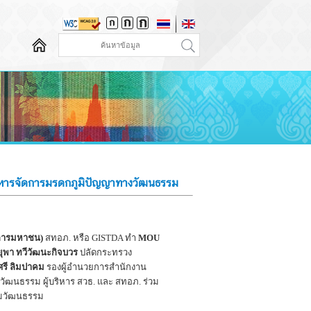
ริหารจัดการมรดกภูมิปัญญาทางวัฒนธรรม
์การมหาชน)
สทอภ. หรือ GISTDA ทำ
MOU
ุพา ทวีวัฒนะกิจบวร
ปลัดกระทรวง
รี ลิมปาคม
รองผู้อำนวยการสำนักงาน
วัฒนธรรม ผู้บริหาร สวธ. และ สทอภ. ร่วม
ริมวัฒนธรรม