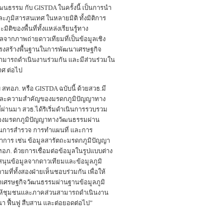
ฒนธรรม กับ GISTDA ในครั้งนี้ เป็นการนำ
ูมิสารสนเทศ ในหลายมิติ ทั้งมิติการ
ิของพื้นที่ทั้งแหล่งเรียนรู้ทาง
จากภาพถ่ายดาวเทียมที่เป็นข้อมูลเชิง
ครงสร้างพื้นฐานในการพัฒนาเศรษฐกิจ
ามารถดำเนินงานร่วมกัน และมีส่วนร่วมใน
ทศ ต่อไป
สทอภ. หรือ GISTDA ฉบับนี้ ด้วยสวธ.มี
ค่าและความสำคัญของมรดกภูมิปัญญาทาง
่านมา สวธ.ได้ริเริ่มดำเนินการรวบรวม
ิติของมรดกภูมิปัญญาทางวัฒนธรรมผ่าน
ด้านการสำรวจ การทำแผนที่ และการ
ิชาการ เช่น ข้อมูลสารัตถะมรดกภูมิปัญญา
ทอภ. ด้วยการเชื่อมต่อข้อมูลในรูปแบบต่าง
สนุนข้อมูลจากดาวเทียมและข้อมูลภูมิ
มที่ทั้งสองฝ่ายเห็นชอบร่วมกัน เพื่อให้
าเศรษฐกิจวัฒนธรรมผ่านฐานข้อมูลภูมิ
มายให้ชุมชนและภาคส่วนสามารถดำเนินงาน
นา ฟื้นฟู สืบสาน และต่อยอดต่อไป”