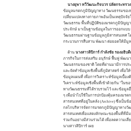
นางยุพา ทวีวัฒนะกิจบวร ปลัดกระทรว
ข้อมูลมรดกภูมิปัญญาทาง วัฒนธรรมของปร
เปลี่ยนแปลงทางกายภาพอันเป็นเหตุปัจจัยให้
วัฒนธรรม พื้นที่ปฏิบัติของมรดกภูมิปัญ
ประจักษ์ มาเป็นฐานข้อมูลในการออกแบบ 
วัฒนธรรมผ่านฐานข้อมูลภูมิสารสนเทศ โด
กระบวนการสืบสาน พัฒนา ต่อยอดให้มีมูลค่า
ด้าน
นางสาวลิปิการ์ กำลังชัย รองอธิบ
ภารกิจในการส่งเสริม อนุรักษ์ ฟื้นฟู 
วัฒนธรรมของชาติ โดยที่ผ่านมามีการประ
และจัดทำข้อมูลเชิงพื้นที่ภูมิศาสตร์ เพ
ข้อมูลแผนที่ เพื่อการวิเคราะห์ข้อมูลเ
วิเคราะห์ข้อมูลเชิงพื้นที่เข้าด้วยกัน "
ทางวัฒนธรรมที่ได้รวบรวมไว้ และข้อมูลอื่
ๆ เพื่อนำไปใช้ในการปกป้องคุ้มครองมรดก
สารสนเทศที่อยู่ในคลัง (Archive) ซึ่งเป็นข
กลไกบริหารจัดการมรดกภูมิปัญญาทางวัฒน
สารสนเทศเพื่อแสดงลักษณะของพื้นที่ที่ม
ร่วมกันอย่างมีส่วนร่วมได้ เพื่อลดความเ
นางสาวลิปิการ์ เผย