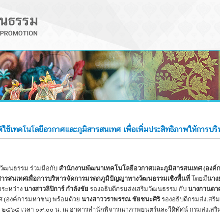
ใช้เทคโนโลยีอวกาศและภูมิสารสนเทศ เพื่อเพิ่มประสิทธิภาพให้การบ
ัฒนธรรม ร่วมมือกับ
สํานักงานพัฒนาเทคโนโลยีอวกาศและภูมิสารสนเทศ (องค
ารสนเทศเพื่อการบริหารจัดการมรดกภูมิปัญญาทางวัฒนธรรมเชิงพื้นที่
โดยมี
นางย
มระหว่าง
นางสาวลิปิการ์ กำลังชัย
รองอธิบดีกรมส่งเสริมวัฒนธรรม กับ
นางกานดาศ
 (องค์การมหาชน) พร้อมด้วย
นางสาววราพรรณ ชัยชนะศิริ
รองอธิบดีกรมส่งเสริม
นยายน ๒๕๖๕ เวลา ๐๙.๐๐ น. ณ อาคารสำนักพิจารณาภาพยนตร์และวีดิทัศน์ กรมส่งเส