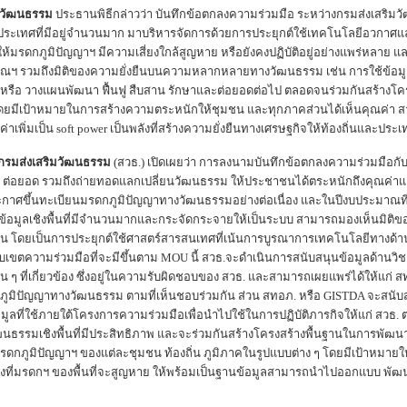
งวัฒนธรรม
ประธานพิธีกล่าวว่า บันทึกข้อตกลงความร่วมมือ ระหว่างกรมส่งเสริมวั
ะเทศที่มีอยู่จำนวนมาก มาบริหารจัดการด้วยการประยุกต์ใช้เทคโนโลยีอวกาศและภ
มรดกภูมิปัญญาฯ มีความเสี่ยงใกล้สูญหาย หรือยังคงปฏิบัติอยู่อย่างแพร่หลาย และมิต
ญาณฯ รวมถึงมิติของความยั่งยืนบนความหลากหลายทางวัฒนธรรม เช่น การใช้ข้อมูล
หรือ วางแผนพัฒนา ฟื้นฟู สืบสาน รักษาและต่อยอดต่อไป ตลอดจนร่วมกันสร้างโ
ยมีเป้าหมายในการสร้างความตระหนักให้ชุมชน และทุกภาคส่วนได้เห็นคุณค่า ส
เพิ่มเป็น soft power เป็นพลังที่สร้างความยั่งยืนทางเศรษฐกิจให้ท้องถิ่นและประเ
ดีกรมส่งเสริมวัฒนธรรม
(สวธ.) เปิดเผยว่า การลงนามบันทึกข้อตกลงความร่วมมือกับ 
พัฒนา ต่อยอด รวมถึงถ่ายทอดแลกเปลี่ยนวัฒนธรรม ให้ประชาชนได้ตระหนักถึงคุณ
กาศขึ้นทะเบียนมรดกภูมิปัญญาทางวัฒนธรรมอย่างต่อเนื่อง และในปีงบประมาณที่ผ
ื่อให้ข้อมูลเชิงพื้นที่มีจำนวนมากและกระจัดกระจายให้เป็นระบบ สามารถมองเห็นม
บื้องต้น โดยเป็นการประยุกต์ใช้ศาสตร์สารสนเทศที่เน้นการบูรณาการเทคโนโลยีทาง
ในขอบเขตความร่วมมือที่จะมีขึ้นตาม MOU นี้ สวธ.จะดำเนินการสนับสนุนข้อมูลด้านว
น ๆ ที่เกี่ยวข้อง ซึ่งอยู่ในความรับผิดชอบของ สวธ. และสามารถเผยแพร่ได้ให้แก่ ส
ภูมิปัญญาทางวัฒนธรรม ตามที่เห็นชอบร่วมกัน ส่วน สทอภ. หรือ GISTDA จะสนับ
้อมูลที่ใช้ภายใต้โครงการความร่วมมือเพื่อนำไปใช้ในการปฏิบัติภารกิจให้แก่ สวธ. ตา
ธรรมเชิงพื้นที่มีประสิทธิภาพ และจะร่วมกันสร้างโครงสร้างพื้นฐานในการพัฒน
ีมรดกภูมิปัญญาฯ ของแต่ละชุมชน ท้องถิ่น ภูมิภาคในรูปแบบต่าง ๆ โดยมีเป้าห
สี่ยงที่มรดกฯ ของพื้นที่จะสูญหาย ให้พร้อมเป็นฐานข้อมูลสามารถนำไปออกแบบ พัฒ