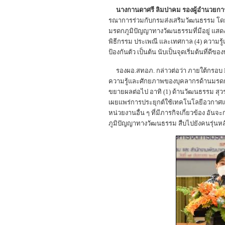
นางกานดาศรี ลิมปาคม รองผู้อำนวยก
รณาการร่วมกับกรมส่งเสริมวัฒนธรรม โดย
มรดกภูมิปัญญาทางวัฒนธรรมที่มีอยู่ แสดง
พิธีกรรม ประเพณี และเทศกาล (4) ความรู้แล
ป้องกันตัว เป็นต้น นับเป็นจุดเริ่มต้นที่ดี
รองผอ.สทอภ. กล่าวต่อว่า ภายใต้กรอบ MO
ความรู้และศักยภาพของบุคลากรด้านมรด
ขยายผลต่อไป อาทิ (1) ด้านวัฒนธรรม สุวรร
เผยแพร่การประยุกต์ใช้เทคโนโลยีอวกาศ
หน่วยงานอื่น ๆ ที่มีภารกิจเกี่ยวข้อง อั
ภูมิปัญญาทางวัฒนธรรม สืบไปยังคนรุ่นหล