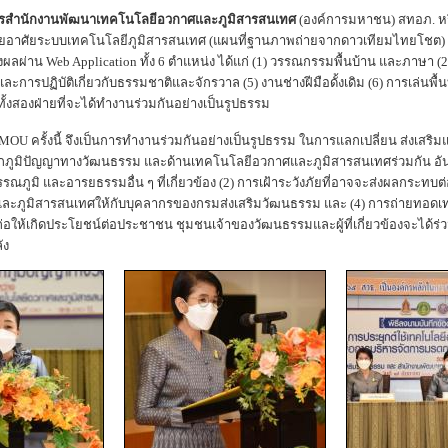
ารสำนักงานพัฒนาเทคโนโลยีอวกาศและภูมิสารสนเทศ
(องค์การมหาชน) สทอภ. หรือ
อาศัยระบบเทคโนโลยีภูมิสารสนเทศ (แผนที่ฐานภาพถ่ายจากดาวเทียมไทยโชต) เป็
ผลผ่าน Web Application ทั้ง 6 ตำแหน่ง ได้แก่ (1) วรรณกรรมพื้นบ้าน และภาษา (
ะการปฏิบัติเกี่ยวกับธรรมชาติและจักรวาล (5) งานช่างฝีมือดั้งเดิม (6) การเล่นพื้น
ของทั้งสองฝ่ายที่จะได้ทำงานร่วมกันอย่างเป็นรูปธรรม
U ครั้งนี้ จึงเป็นการทำงานร่วมกันอย่างเป็นรูปธรรม ในการแลกเปลี่ยน ส่งเสริ
กภูมิปัญญาทางวัฒนธรรม และด้านเทคโนโลยีอวกาศและภูมิสารสนเทศร่วมกัน อ
ณภูมิ และอารยธรรมอื่น ๆ ที่เกี่ยวข้อง (2) การเฝ้าระวังภัยที่อาจจะส่งผลกระทบ
และภูมิสารสนเทศให้กับบุคลากรของกรมส่งเสริมวัฒนธรรม และ (4) การถ่ายทอด
นจะก่อให้เกิดประโยชน์ต่อประชาชน ชุมชนเจ้าของวัฒนธรรมและผู้ที่เกี่ยวข้องจะได้ร
ัง