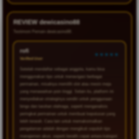
atau melihat promosi terbaru. Platform ini menyediakan
berbagai tips untuk menjelajahi platform. Misalnya,
cepat antara kategori game kasino dan aktivitas terkait
khusus. Selain itu, platform ini juga menyediakan
panduan penggunaan yang aman dan cepat untuk
kamu bisa mencoba strategi baru untuk permainan
olahraga. Anda dapat mengatur akun Anda dengan
pilihan untuk taruhan olahraga, dimana kamu dapat
mengelola akun, beralih antara kategori permainan, dan
bingo atau mempelajari cara menganalisis peringkat
mudah, memeriksa riwayat aktivitas, dan
mengikuti pertandingan favoritmu dan berpartisipasi
REVIEW dewicasino88
melakukan deposit maupun penarikan. Pengguna juga
dalam taruhan olahraga untuk mengambil keputusan
mengoptimalkan pengalaman bermain Anda secara
secara virtual. Untuk pengalaman yang lebih optimal,
bisa mendapatkan bantuan dukungan jika diperlukan.
Testimoni Pemain dewicasino88.
yang lebih tepat. Platform ini juga menyediakan
online. Platform ini juga memberikan informasi terbaru
terdapat tips dan strategi yang bisa kamu gunakan,
informasi tentang cara mengelola poin dan
tentang petunjuk menggunakan fitur-fitur platform dan
seperti mempelajari cara terbaik untuk mengelola
memanfaatkan promosi yang tersedia. Selain itu, kamu
update permainan yang terbaru. Dengan mempelajari
akunmu, mulai dari daftar (register) sebagai anggota
dina
bisa mendapatkan tips untuk navigasi cepat antar
★★★★★
tips dan strategi yang tersedia, Anda dapat
hingga memantau poin atau saldo. Pengguna juga
Verified User
kategori permainan, seperti dari casino ke olahraga atau
memaksimalkan pengalaman bermain dan menjelajahi
dapat dengan mudah beralih antara kategori permainan
sebaliknya. Bagi yang baru bergabung, ada panduan
Setelah mengunduh aplikasi dan mendaftar menjadi
berbagai macam game yang ditawarkan dengan cara
hanya dalam beberapa klik. Jadi, kamu dapat
mengenai cara daftar dan melakukan deposit serta
yang lebih mudah dan menyenangkan.
anggota, kamu bisa memulai petualangan seru di dunia
menikmati platform ini secara efektif dengan mengikuti
withdrawal dengan aman dan efisien. Dengan
online casino ini! Platform ini menyediakan beragam
alur penggunaan serta tips yang diberikan, untuk
mempelajari cara-cara ini, kamu akan lebih mudah
permainan seperti slot, bingo, dan berbagai jenis game
pengalaman bermain online yang menyenangkan dan
menikmati beragam game online seperti slot, table
optimal.
meja. Misalnya, untuk kamu penggemar olahraga,
games, dan sports betting dengan menciptakan
tersedia juga sports-related gaming untuk memuaskan
pengalaman yang menyenangkan dan bermanfaat.
semangatmu. Untuk memaksimalkan pengalaman
bermain, cobalah tips dan strategi yang tersedia, salah
satunya adalah analisa peringkat permainan agar
keputusanmu lebih tepat. Selain itu, platform ini juga