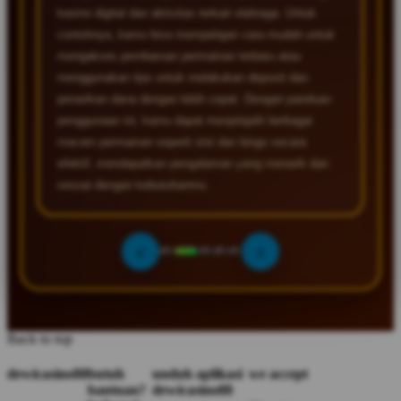
menawarkan panduan tentang cara mudah mengelola
akun, seperti beralih cepat antara kategori permainan
atau memeriksa riwayat aktivitas secara teratur.
Jangan lupa, akses update terbaru untuk menikmati
permainan baru dan fitur-fitur menarik!
‹
›
Back to top
dewicasino88
butuh
unduh aplikasi
we accept
bantuan?
dewicasino88
hubungi
kami
dewicasino88
SLOT
Direktorat Jenderal
hubungi
ikuti kami di
dewicasino88