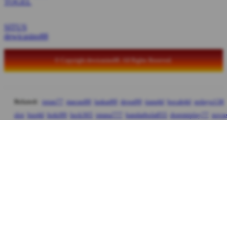
© Copyright dewicasino88. All Rights Reserved.
Related:
intan77
macau88
laskar89
dewa99
tiara4d
bocah4d
sedayu138
slot
bus4d
hoki99
luck365
istana777
bandarbola855
doremiplay77
nova