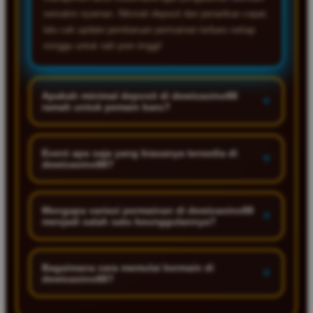
semakin nyaman. Nikmati deposit dan penarikan cepat,
lalu cek update pembaruan permainan terbaru setiap
minggu untuk raih poin tinggi!
Apakah minimal deposit di dewicasino88
+
ramah untuk pemain baru?
Platform ini menyediakan beragam pilihan permainan
online untuk Anda nikmati, mulai dari digital slots dan
Event apa saja yang biasanya tersedia di
+
dewicasino88?
bingo hingga table games dan sports-related gaming.
Sebagai contoh, selain mengakses beragam pilihan
Setelah mendaftar, anggota dapat menggunakan tips
game yang tersedia, Anda juga dapat mempelajari
untuk menavigasi berbagai permainan kasino, slot,
Mengapa variasi permainan di dewicasino88
strategize untuk meningkatkan peluang bermain seperti
+
menjadi salah satu keunggulannya?
bingo, dan taruhan olahraga di platform ini. Misalnya,
menganalisis peringkat permainan untuk membuat
para pemain bisa memilih permainan yang memiliki poin
keputusan lebih hati-hati dalam taruhan olahraga. Cara
Platform ini memungkinkan kamu untuk menjelajahi
tinggi atau strategi seperti menganalisis peringkat
ini dapat membantu Anda lebih menikmati pengalaman
berbagai macam permainan online, seperti slot, bingo,
Bagaimana cara memulai bermain di
permainan dalam kategori olahraga untuk membuat
+
berpartisipasi dalam berbagai macam event olahraga.
dewicasino88?
dan berbagai jenis permainan meja. Misalnya, kamu
keputusan yang lebih hati-hati. Selain itu, pengguna
Selain itu, platform ini menawarkan tips untuk
bisa mencoba slot dengan hadiah-hadiah menarik atau
dapat mengakses tips tentang cara mendaftar gratis
Setelah daftar akun selesai, kamu bisa menggunakan
manajemen akun yang efektif, seperti beralih dengan
menantang dirimu dalam game bingo dengan strategi