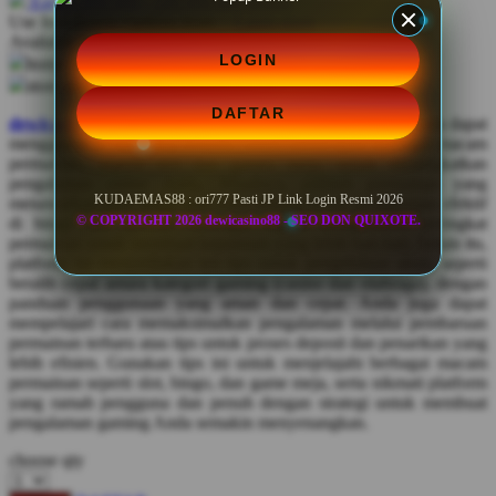
Earn
1.000.000
-
100.000.000
Bonus
Use Installment Options from
.
Laarn more
Q
Available for :
LOGIN
home delivery
QV Baby
store pickup
DAFTAR
dewicasino88
Setelah Anda mendaftar sebagai anggota, Anda dapat
R
menggunakan tips yang tersedia untuk menavigasi berbagai macam
permainan, seperti slot dan games meja, untuk meningkatkan
Real Shades
pengalaman online Anda. Misalnya, pilihlah permainan yang
KUDAEMAS88 : ori777 Pasti JP Link Login Resmi 2026
menawarkan poin tinggi atau coba strategi untuk penggunaan efektif
Red Castle
© COPYRIGHT 2026 dewicasino88 - SEO DON QUIXOTE.
di bingo dan taruhan olahraga, seperti menganalisis peringkat
permainan untuk membuat keputusan yang lebih hati-hati. Selain itu,
Ribbon Madness
platform ini menyediakan ten tips untuk pengelolaan akun, seperti
beralih cepat antara kategori gaming (casino dan olahraga), dengan
S
panduan penggunaan yang aman dan cepat. Anda juga dapat
mempelajari cara memaksimalkan pengalaman melalui pembaruan
Sebamed
permainan terbaru atau tips untuk proses deposit dan penarikan yang
lebih efisien. Gunakan tips ini untuk menjelajahi berbagai macam
Silver Cross
permainan seperti slot, bingo, dan game meja, serta nikmati platform
yang ramah pengguna dan penuh dengan strategi untuk membuat
Simply Idea
pengalaman gaming Anda semakin menyenangkan.
Skip Hop
choose qty
Spectra