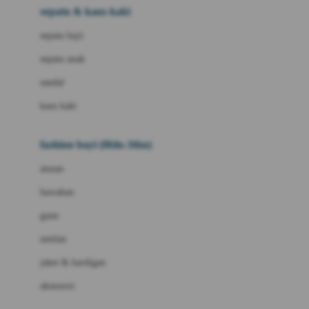
Beauty Barn
sepatu & kaus kaki
Bio Oil
sepatu bayi
Biolane
sepatu anak
Bite Fighters
sandal
Bizzi Growin
kaus kaki
Blackmores
fashion bayi (0bln-3thn)
Blooming Marvellous
atasan
Bonnels
bawahan
Bravado
gaun
Bruder
setelan
Brush Baby
jaket & kardigan
Buds Organics
aksesoris
Bugaboo