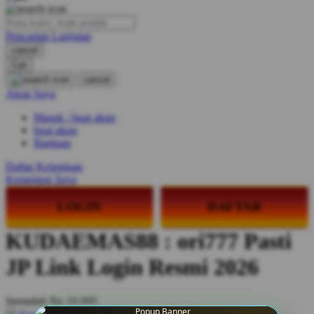
O
Pencarian Lanjutan
Oh Ma Grain
cancel
Okiedog
Cari
cancel
P
Akun Saya
Masuk / buat akun
Peachy
buat akun
Phil & Ted's
Bantuan
Philips Avent
Daftar Keinginan
Keranjang Saya
Pigeon
LOGIN
DAFTAR
Playgro
KUDAEMAS88 : ori777 Pasti
Poled Global
JP Link Login Resmi 2026
Ponycycle
Puma
Serendah
Rp 10.000
Pureats