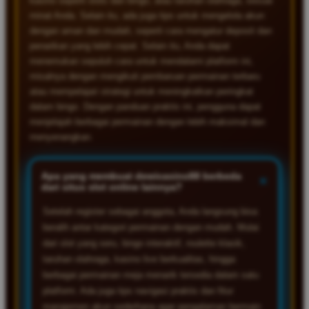
kasino seperti slots dan bingo, atau taruhan olahraga, sesuai
minat Anda. Selain itu, ada juga tips untuk mengelola akun
dengan aman dan mudah, seperti cara mengatur deposit dan
penarikan yang lebih cepat. Selain itu, Anda dapat
menemukan sepuluh cara untuk mendalami platform ini,
misalnya dengan mengikuti pembaruan permainan terbaru
atau mempelajari strategi untuk meningkatkan peringkat
dalam bingo. Dengan panduan praktis ini, pengguna dapat
menjelajah berbagai permainan dengan lebih maksimal dan
menyenangkan.
Apa yang membuat dewicasino88 berbeda
+
dari situs slot online lainnya?
Setelah register sebagai anggota, Anda langsung bisa
beralih antar kategori permainan dengan mudah. Mulai
dari slot yang seru, bingo interaktif, roulette klasik,
taruhan olahraga, kasino live berkualitas, hingga
berbagai permainan meja menarik tersedia dalam satu
platform. Ada juga tips navigasi praktis dan fitur
manajemen akun sederhana agar pengalaman bermain