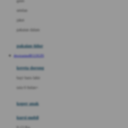
gaun
Dae Organics
setelan
Docare
jaket
Doona
pakaian dalam
Down To Earth
Drew
pakaian tidur
Dr. Brown's
dewicasino88 LOGIN
E
kereta dorong
ELC
bayi baru lahir
Ergobaby
usia 6 bulan+
Expert Care
koper anak
Ezyroller
kursi mobil
F
0-13 Kg