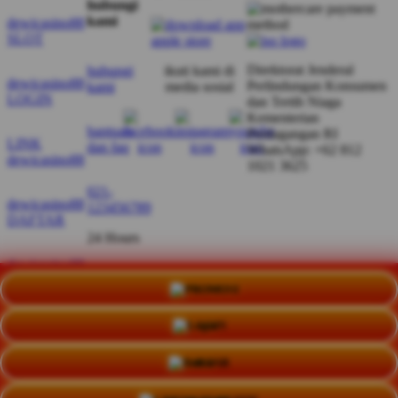
Perlindungan Konsumen
kami
media sosial
LOGIN
dan Tertib Niaga
Kementerian
bantuan
Perdagangan RI
LINK
dan faq
WhatsApp: +62 812
dewicasino88
1021 3625
021-
dewicasino88
123456789
DAFTAR
24 Hours
dewicasino88
LINK
DAFTAR
dewicasino88
PROMO
dewicasino88
TOGEL
LOGIN
SITUS
DAFTAR
dewicasino88