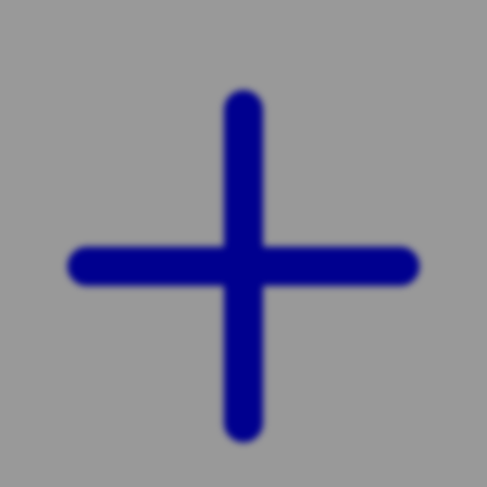
X
Xootz
Y
Yamatoya
Z
Zaxy
Zoggs
0-9
4Moms
59S