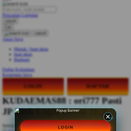
O
Pencarian Lanjutan
Oh Ma Grain
cancel
Okiedog
Cari
cancel
P
Akun Saya
Masuk / buat akun
Peachy
buat akun
Phil & Ted's
Bantuan
Philips Avent
Daftar Keinginan
Keranjang Saya
Pigeon
LOGIN
DAFTAR
Playgro
KUDAEMAS88 : ori777 Pasti
Poled Global
JP Link Login Resmi 2026
Ponycycle
Puma
Serendah
Rp 10.000
LOGIN
Pureats