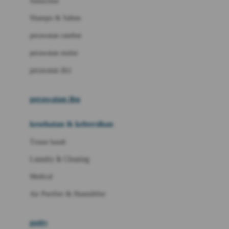
Sunscreen
London Taxi
Shampo & Sabun
Love To Dream
perawatan rambut
perawatan mulut
M
perawatan diri
Magformers
Mama's Choice
perawatan ibu
Mamas&Papas
kesehatan & kebersihan
Mamaway
Tissue basah
Maxi Cosi
Laundry & Cleaning
Megabloks
Medical
Micro
Air Purifier & Humidifier
MiDeer
Mimi & Lula
potty