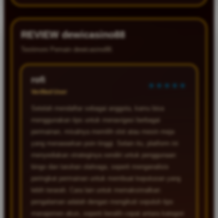
atau melihat promosi terbaru. Platform ini menyediakan
berbagai tips untuk menjelajahi platform. Misalnya,
cepat antara kategori game kasino dan aktivitas terkait
khusus. Selain itu, platform ini juga menyediakan
panduan penggunaan yang aman dan cepat untuk
kamu bisa mencoba strategi baru untuk permainan
olahraga. Anda dapat mengatur akun Anda dengan
pilihan untuk taruhan olahraga, dimana kamu dapat
mengelola akun, beralih antara kategori permainan, dan
bingo atau mempelajari cara menganalisis peringkat
mudah, memeriksa riwayat aktivitas, dan
mengikuti pertandingan favoritmu dan berpartisipasi
REVIEW dewicasino88
melakukan deposit maupun penarikan. Pengguna juga
dalam taruhan olahraga untuk mengambil keputusan
mengoptimalkan pengalaman bermain Anda secara
secara virtual. Untuk pengalaman yang lebih optimal,
bisa mendapatkan bantuan dukungan jika diperlukan.
Testimoni Pemain dewicasino88.
yang lebih tepat. Platform ini juga menyediakan
online. Platform ini juga memberikan informasi terbaru
terdapat tips dan strategi yang bisa kamu gunakan,
informasi tentang cara mengelola poin dan
tentang petunjuk menggunakan fitur-fitur platform dan
seperti mempelajari cara terbaik untuk mengelola
memanfaatkan promosi yang tersedia. Selain itu, kamu
update permainan yang terbaru. Dengan mempelajari
akunmu, mulai dari daftar (register) sebagai anggota
dina
bisa mendapatkan tips untuk navigasi cepat antar
tips dan strategi yang tersedia, Anda dapat
hingga memantau poin atau saldo. Pengguna juga
kategori permainan, seperti dari casino ke olahraga atau
Verified User
memaksimalkan pengalaman bermain dan menjelajahi
dapat dengan mudah beralih antara kategori permainan
sebaliknya. Bagi yang baru bergabung, ada panduan
berbagai macam game yang ditawarkan dengan cara
hanya dalam beberapa klik. Jadi, kamu dapat
mengenai cara daftar dan melakukan deposit serta
yang lebih mudah dan menyenangkan.
menikmati platform ini secara efektif dengan mengikuti
withdrawal dengan aman dan efisien. Dengan
alur penggunaan serta tips yang diberikan, untuk
mempelajari cara-cara ini, kamu akan lebih mudah
pengalaman bermain online yang menyenangkan dan
menikmati beragam game online seperti slot, table
optimal.
games, dan sports betting dengan menciptakan
pengalaman yang menyenangkan dan bermanfaat.