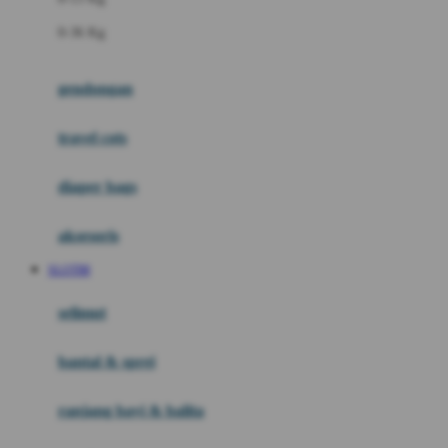
Felt So Sweet
0-36 Kg
Fisher Price
Flipper
gendongan
Friends Of Sally
travel cots
G
diaper bags
Gb
Geko
aksesoris
Graco
SLOT88
Gund
selimut
H
bantal & sprei
Habbie
Haenim
ranjang bayi & balita
Happy Horse