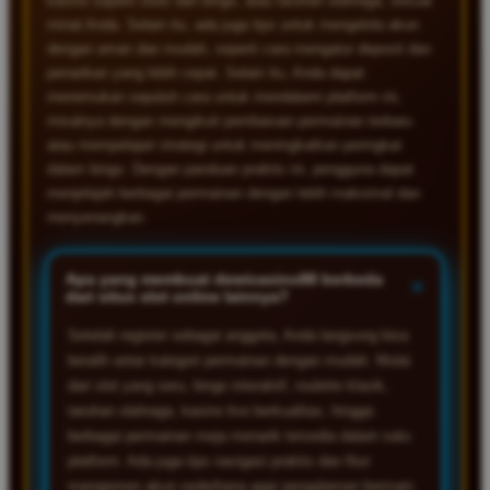
kasino seperti slots dan bingo, atau taruhan olahraga, sesuai
minat Anda. Selain itu, ada juga tips untuk mengelola akun
dengan aman dan mudah, seperti cara mengatur deposit dan
penarikan yang lebih cepat. Selain itu, Anda dapat
menemukan sepuluh cara untuk mendalami platform ini,
misalnya dengan mengikuti pembaruan permainan terbaru
atau mempelajari strategi untuk meningkatkan peringkat
dalam bingo. Dengan panduan praktis ini, pengguna dapat
menjelajah berbagai permainan dengan lebih maksimal dan
menyenangkan.
Apa yang membuat dewicasino88 berbeda
+
dari situs slot online lainnya?
Setelah register sebagai anggota, Anda langsung bisa
beralih antar kategori permainan dengan mudah. Mulai
dari slot yang seru, bingo interaktif, roulette klasik,
taruhan olahraga, kasino live berkualitas, hingga
berbagai permainan meja menarik tersedia dalam satu
platform. Ada juga tips navigasi praktis dan fitur
manajemen akun sederhana agar pengalaman bermain