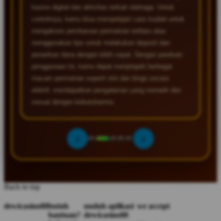
‹
›
Back to top
dewicasino88
butuh
unduh aplikasi
we accept
bantuan?
dewicasino88
hubungi
kami
dewicasino88
SLOT
Direktorat Jenderal
hubungi
ikuti kami di
dewicasino88