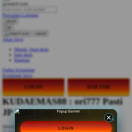
O
Pencarian Lanjutan
Oh Ma Grain
cancel
Okiedog
Cari
cancel
P
Akun Saya
Masuk / buat akun
Peachy
buat akun
Phil & Ted's
Bantuan
Philips Avent
Daftar Keinginan
Keranjang Saya
Pigeon
LOGIN
DAFTAR
Playgro
KUDAEMAS88 : ori777 Pasti
Poled Global
JP Link Login Resmi 2026
Ponycycle
Puma
Serendah
Rp 10.000
LOGIN
Pureats