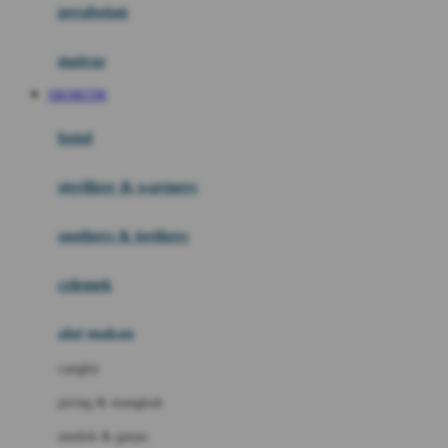
perabotan
Happy Tummy
Hauck
matras
Havaianas
SBOBET88
Hegen
botol
Hot Wheels
sterilizer & warmers
Hybrid
soothers & teethers
I
Inlacta DHA
celemek
Interlac
alat makan
Ivenet
cangkir
J
piring & mangkuk
Jack N Jill
sendok & garpu