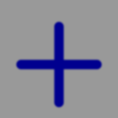
X
Xootz
Y
Yamatoya
Z
Zaxy
Zoggs
0-9
4Moms
59S