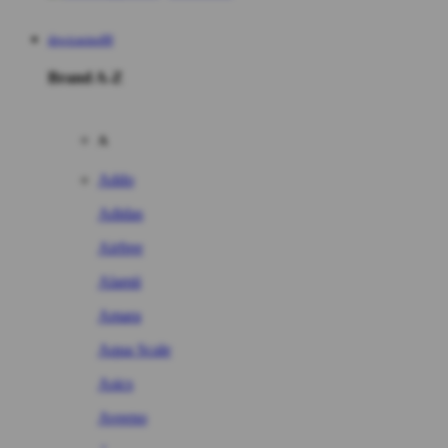
dewicasino88
Brand A-Z
A
Addo
Adidas
Airfree
Alamii
Amara
Aqua Scale
Asics
Aveeno