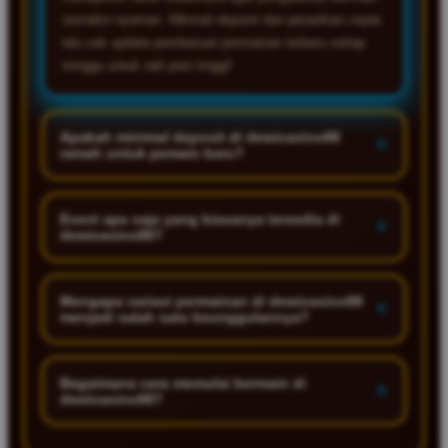
semakin nyaman. Nikmati deposit dan penarikan cepat,
lalu cek update pembaruan permainan terbaru setiap
minggu untuk raih poin tinggi!
Apakah minimal deposit di dewicasino88
+
ramah untuk pemain baru?
Platform ini menyediakan beragam pilihan permainan
online untuk Anda nikmati, mulai dari digital slots dan
Event apa saja yang biasanya tersedia di
+
dewicasino88?
bingo hingga table games dan sports-related gaming.
Sebagai contoh, selain mengakses beragam pilihan
Setelah mendaftar, anggota dapat menggunakan tips
game yang tersedia, Anda juga dapat mempelajari
untuk menavigasi berbagai permainan kasino, slot,
Mengapa variasi permainan di dewicasino88
strategize untuk meningkatkan peluang bermain seperti
+
menjadi salah satu keunggulannya?
bingo, dan taruhan olahraga di platform ini. Misalnya,
menganalisis peringkat permainan untuk membuat
para pemain bisa memilih permainan yang memiliki poin
keputusan lebih hati-hati dalam taruhan olahraga. Cara
Platform ini memungkinkan kamu untuk menjelajahi
tinggi atau strategi seperti menganalisis peringkat
ini dapat membantu Anda lebih menikmati pengalaman
berbagai macam permainan online, seperti slot, bingo,
Bagaimana cara memulai bermain di
permainan dalam kategori olahraga untuk membuat
+
berpartisipasi dalam berbagai macam event olahraga.
dewicasino88?
dan berbagai jenis permainan meja. Misalnya, kamu
keputusan yang lebih hati-hati. Selain itu, pengguna
Selain itu, platform ini menawarkan tips untuk
bisa mencoba slot dengan hadiah-hadiah menarik atau
dapat mengakses tips tentang cara mendaftar gratis
Setelah daftar akun selesai, kamu bisa menggunakan
manajemen akun yang efektif, seperti beralih dengan
menantang dirimu dalam game bingo dengan strategi