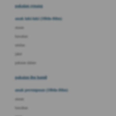
Buggygear
pakaian renang
Bumkins
anak laki-laki (18bln-8thn)
C
atasan
Cetaphil
bawahan
Chicco
setelan
Childlife
jaket
Clevamama
pakaian dalam
Cocolatte
Cottonseeds
pakaian ibu hamil
Cozy N Safe
anak perempuan (18bln-8thn)
Crane
atasan
Cybex
bawahan
D