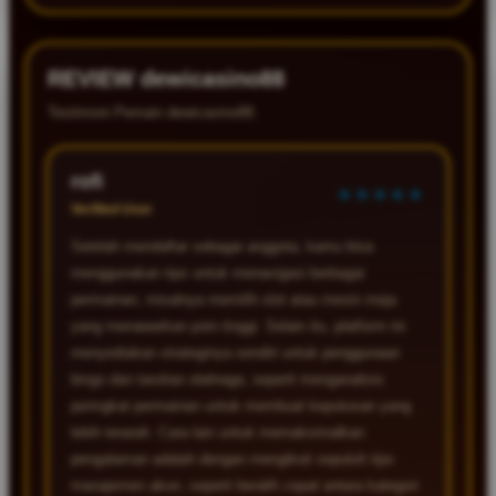
atau melihat promosi terbaru. Platform ini menyediakan
berbagai tips untuk menjelajahi platform. Misalnya,
cepat antara kategori game kasino dan aktivitas terkait
khusus. Selain itu, platform ini juga menyediakan
panduan penggunaan yang aman dan cepat untuk
kamu bisa mencoba strategi baru untuk permainan
olahraga. Anda dapat mengatur akun Anda dengan
pilihan untuk taruhan olahraga, dimana kamu dapat
mengelola akun, beralih antara kategori permainan, dan
bingo atau mempelajari cara menganalisis peringkat
mudah, memeriksa riwayat aktivitas, dan
mengikuti pertandingan favoritmu dan berpartisipasi
REVIEW dewicasino88
melakukan deposit maupun penarikan. Pengguna juga
dalam taruhan olahraga untuk mengambil keputusan
mengoptimalkan pengalaman bermain Anda secara
secara virtual. Untuk pengalaman yang lebih optimal,
bisa mendapatkan bantuan dukungan jika diperlukan.
Testimoni Pemain dewicasino88.
yang lebih tepat. Platform ini juga menyediakan
online. Platform ini juga memberikan informasi terbaru
terdapat tips dan strategi yang bisa kamu gunakan,
informasi tentang cara mengelola poin dan
tentang petunjuk menggunakan fitur-fitur platform dan
seperti mempelajari cara terbaik untuk mengelola
memanfaatkan promosi yang tersedia. Selain itu, kamu
update permainan yang terbaru. Dengan mempelajari
akunmu, mulai dari daftar (register) sebagai anggota
dina
bisa mendapatkan tips untuk navigasi cepat antar
tips dan strategi yang tersedia, Anda dapat
hingga memantau poin atau saldo. Pengguna juga
kategori permainan, seperti dari casino ke olahraga atau
Verified User
memaksimalkan pengalaman bermain dan menjelajahi
dapat dengan mudah beralih antara kategori permainan
sebaliknya. Bagi yang baru bergabung, ada panduan
berbagai macam game yang ditawarkan dengan cara
hanya dalam beberapa klik. Jadi, kamu dapat
mengenai cara daftar dan melakukan deposit serta
yang lebih mudah dan menyenangkan.
menikmati platform ini secara efektif dengan mengikuti
withdrawal dengan aman dan efisien. Dengan
alur penggunaan serta tips yang diberikan, untuk
mempelajari cara-cara ini, kamu akan lebih mudah
pengalaman bermain online yang menyenangkan dan
menikmati beragam game online seperti slot, table
optimal.
games, dan sports betting dengan menciptakan
pengalaman yang menyenangkan dan bermanfaat.