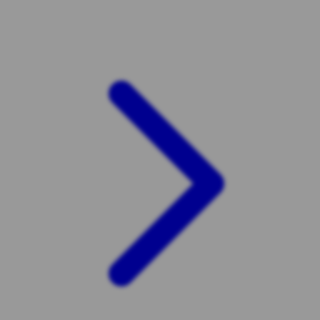
Twistshake
TY Toys
U
V
Veja
Vitaflow
Vtech
W
Waterland
Wellness