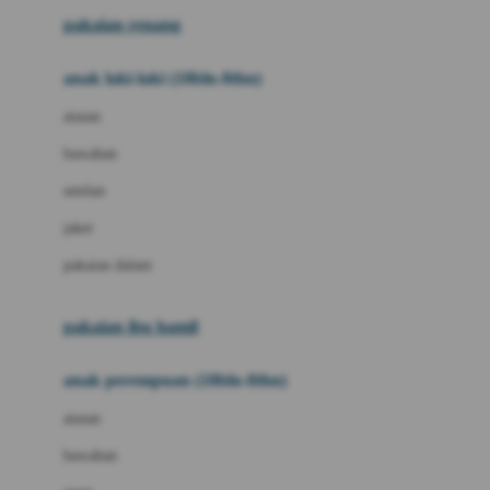
Buggygear
pakaian renang
Bumkins
anak laki-laki (18bln-8thn)
C
atasan
Cetaphil
bawahan
Chicco
setelan
Childlife
jaket
Clevamama
pakaian dalam
Cocolatte
Cottonseeds
pakaian ibu hamil
Cozy N Safe
anak perempuan (18bln-8thn)
Crane
atasan
Cybex
bawahan
D