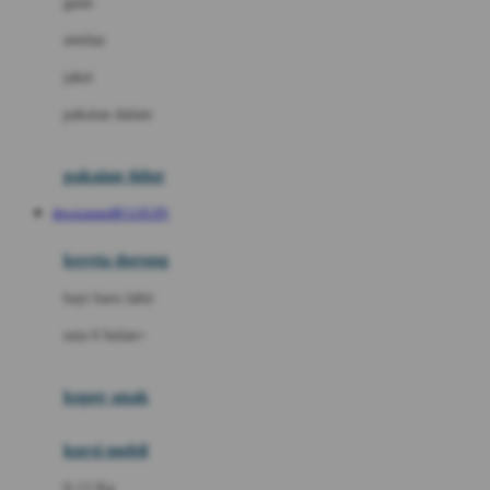
gaun
Dae Organics
setelan
Docare
jaket
Doona
pakaian dalam
Down To Earth
Drew
pakaian tidur
Dr. Brown's
dewicasino88 LOGIN
E
kereta dorong
ELC
bayi baru lahir
Ergobaby
usia 6 bulan+
Expert Care
koper anak
Ezyroller
kursi mobil
F
0-13 Kg