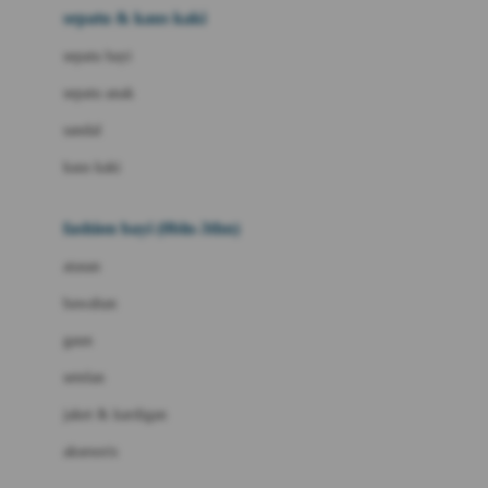
Beauty Barn
sepatu & kaus kaki
Bio Oil
sepatu bayi
Biolane
sepatu anak
Bite Fighters
sandal
Bizzi Growin
kaus kaki
Blackmores
fashion bayi (0bln-3thn)
Blooming Marvellous
atasan
Bonnels
bawahan
Bravado
gaun
Bruder
setelan
Brush Baby
jaket & kardigan
Buds Organics
aksesoris
Bugaboo