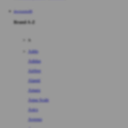
dewicasino88
Brand A-Z
A
Addo
Adidas
Airfree
Alamii
Amara
Aqua Scale
Asics
Aveeno