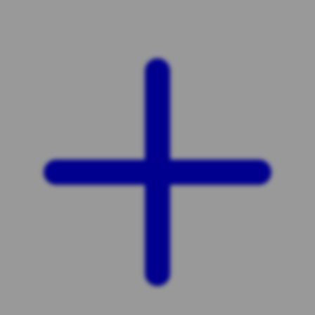
X
Xootz
Y
Yamatoya
Z
Zaxy
Zoggs
0-9
4Moms
59S