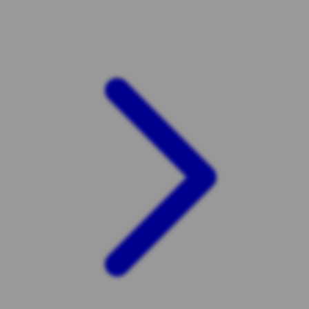
Twistshake
TY Toys
U
V
Veja
Vitaflow
Vtech
W
Waterland
Wellness