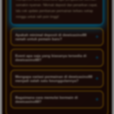
semakin nyaman. Nikmati deposit dan penarikan cepat,
lalu cek update pembaruan permainan terbaru setiap
minggu untuk raih poin tinggi!
Apakah minimal deposit di dewicasino88
+
ramah untuk pemain baru?
Platform ini menyediakan beragam pilihan permainan
online untuk Anda nikmati, mulai dari digital slots dan
Event apa saja yang biasanya tersedia di
+
dewicasino88?
bingo hingga table games dan sports-related gaming.
Sebagai contoh, selain mengakses beragam pilihan
Setelah mendaftar, anggota dapat menggunakan tips
game yang tersedia, Anda juga dapat mempelajari
untuk menavigasi berbagai permainan kasino, slot,
Mengapa variasi permainan di dewicasino88
strategize untuk meningkatkan peluang bermain seperti
+
menjadi salah satu keunggulannya?
bingo, dan taruhan olahraga di platform ini. Misalnya,
menganalisis peringkat permainan untuk membuat
para pemain bisa memilih permainan yang memiliki poin
keputusan lebih hati-hati dalam taruhan olahraga. Cara
Platform ini memungkinkan kamu untuk menjelajahi
tinggi atau strategi seperti menganalisis peringkat
ini dapat membantu Anda lebih menikmati pengalaman
berbagai macam permainan online, seperti slot, bingo,
Bagaimana cara memulai bermain di
permainan dalam kategori olahraga untuk membuat
+
berpartisipasi dalam berbagai macam event olahraga.
dewicasino88?
dan berbagai jenis permainan meja. Misalnya, kamu
keputusan yang lebih hati-hati. Selain itu, pengguna
Selain itu, platform ini menawarkan tips untuk
bisa mencoba slot dengan hadiah-hadiah menarik atau
dapat mengakses tips tentang cara mendaftar gratis
Setelah daftar akun selesai, kamu bisa menggunakan
manajemen akun yang efektif, seperti beralih dengan
menantang dirimu dalam game bingo dengan strategi