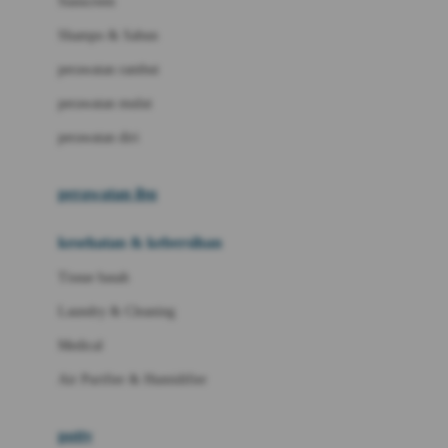
Sunscreen
London Taxi
Shampo & Sabun
Love To Dream
perawatan rambut
perawatan mulut
M
perawatan diri
Magformers
Mama's Choice
perawatan ibu
Mamas&Papas
kesehatan & kebersihan
Mamaway
Tissue basah
Maxi Cosi
Laundry & Cleaning
Megabloks
Medical
Micro
Air Purifier & Humidifier
MiDeer
Mimi & Lula
potty