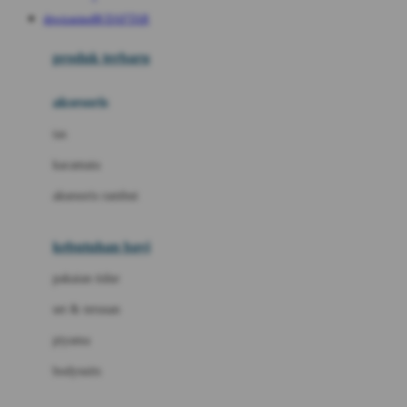
Awan
dewicasino88 DAFTAR
Azetabio
produk terbaru
B
aksesoris
Baabaasheepz
tas
Babiators
kacamata
Baby Dove
aksesoris rambut
Baby Jogger
Baby Rovega
kebutuhan bayi
Babybee
pakaian tidur
Banana Boat
set & terusan
Banz
piyama
Barbie
bodysuits
Beaba