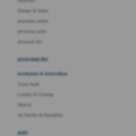
Sunscreen
London Taxi
Shampo & Sabun
Love To Dream
perawatan rambut
perawatan mulut
M
perawatan diri
Magformers
Mama's Choice
perawatan ibu
Mamas&Papas
kesehatan & kebersihan
Mamaway
Tissue basah
Maxi Cosi
Laundry & Cleaning
Megabloks
Medical
Micro
Air Purifier & Humidifier
MiDeer
Mimi & Lula
potty