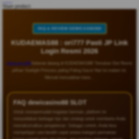
Share product:
FAQ & REVIEW DEWICASINO88
KUDAEMAS88 : ori777 Pasti JP Link
Login Resmi 2026
dewicasino88
Selamat datang di KUDAEMAS88! Temukan Slot Resmi
pilihan Starlight Princess paling Paling Gacor Hari Ini malam ini.
Nikmati kemudahan trans...
FAQ dewicasino88 SLOT
Untuk mempermudah kegiatan bermain, platform ini
menyediakan berbagai tips dan strategi untuk membantu Anda
memaksimalkan pengalaman. Sebagai contoh, Anda bisa
mempelajari cara beralih cepat antara kategori permainan