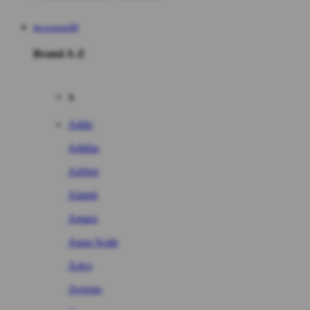
dewicasino88
Brand A-Z
A
Addo
Adidas
Airfree
Alamii
Amara
Aqua Scale
Asics
Aveeno