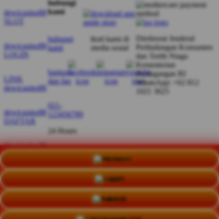
Perlindungan Konsumen
kami
media sosial
LOGIN
dan Tertib Niaga
Kementerian
bantuan
Perdagangan RI
LINK
dan faq
WhatsApp: +62 812
dewicasino88
1021 3625
021-
dewicasino88
123456789
DAFTAR
24 Hours
dewicasino88
LINK
DAFTAR
dewicasino88
PROMO
dewicasino88
TOGEL
LOGIN
SITUS
DAFTAR
dewicasino88