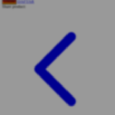
DAFTAR
LOGIN
Squishmallows
Share product:
Starbooks
Stick-O
Stokke
Sudocrem
Sumimo
Sunnylife
Sun-Staches
Swimava
T
Tommee Tippee
Trunki
Tutti Bambini