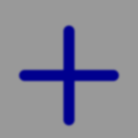
X
Xootz
Y
Yamatoya
Z
Zaxy
Zoggs
0-9
4Moms
59S