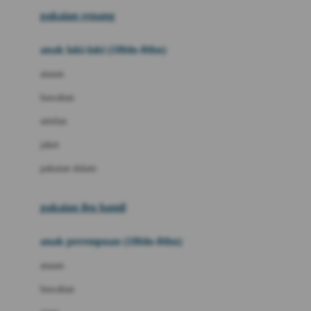
Buggygear
pakaian renang
Bumkins
anak laki-laki (18bln-8thn)
C
atasan
Cetaphil
bawahan
Chicco
setelan
Childlife
jaket
Clevamama
pakaian dalam
Cocolatte
Cottonseeds
pakaian ibu hamil
Cozy N Safe
anak perempuan (18bln-8thn)
Crane
atasan
Cybex
bawahan
D