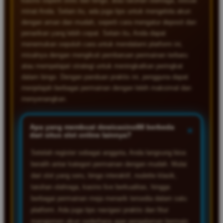
kasino seperti slots dan bingo, atau taruhan olahraga, sesuai
minat Anda. Selain itu, ada juga tips untuk mengelola akun
dengan aman dan mudah, seperti cara mengatur deposit dan
penarikan yang lebih cepat. Selain itu, Anda dapat
menemukan sepuluh cara untuk mendalami platform ini,
misalnya dengan mengikuti pembaruan permainan terbaru
atau mempelajari strategi untuk meningkatkan peringkat
dalam bingo. Dengan panduan praktis ini, pengguna dapat
menjelajah berbagai permainan dengan lebih maksimal dan
menyenangkan.
Apa yang membuat dewicasino88 berbeda
+
dari situs slot online lainnya?
Setelah register sebagai anggota, Anda langsung bisa
beralih antar kategori permainan dengan mudah. Mulai
dari slot yang seru, bingo interaktif, roulette klasik,
taruhan olahraga, kasino live berkualitas, hingga
berbagai permainan meja menarik tersedia dalam satu
platform. Ada juga tips navigasi praktis dan fitur
manajemen akun sederhana agar pengalaman bermain