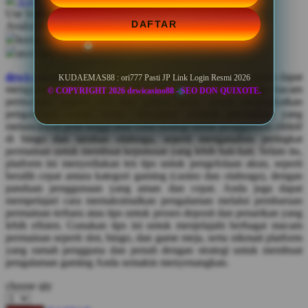
Earn
1.000.000
-
100.000.000
Bonus
Use Installment Options from
.
Laarn more
Q
DAFTAR
Available for :
home delivery
QV Baby
store pickup
dewicasino88
Setelah Anda mendaftar sebagai anggota, Anda dapat
KUDAEMAS88 : ori777 Pasti JP Link Login Resmi 2026
R
menggunakan tips yang tersedia untuk menavigasi berbagai macam
© COPYRIGHT 2026 dewicasino88 - SEO DON QUIXOTE.
permainan, seperti slot dan games meja, untuk meningkatkan
Real Shades
pengalaman online Anda. Misalnya, pilihlah permainan yang
menawarkan poin tinggi atau coba strategi untuk penggunaan efektif
Red Castle
di bingo dan taruhan olahraga, seperti menganalisis peringkat
permainan untuk membuat keputusan yang lebih hati-hati. Selain itu,
Ribbon Madness
platform ini menyediakan ten tips untuk pengelolaan akun, seperti
beralih cepat antara kategori gaming (casino dan olahraga), dengan
S
panduan penggunaan yang aman dan cepat. Anda juga dapat
mempelajari cara memaksimalkan pengalaman melalui pembaruan
Sebamed
permainan terbaru atau tips untuk proses deposit dan penarikan yang
lebih efisien. Gunakan tips ini untuk menjelajahi berbagai macam
Silver Cross
permainan seperti slot, bingo, dan game meja, serta nikmati platform
yang ramah pengguna dan penuh dengan strategi untuk membuat
Simply Idea
pengalaman gaming Anda semakin menyenangkan.
Skip Hop
choose qty
Spectra