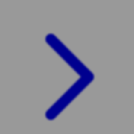
Twistshake
TY Toys
U
V
Veja
Vitaflow
Vtech
W
Waterland
Wellness