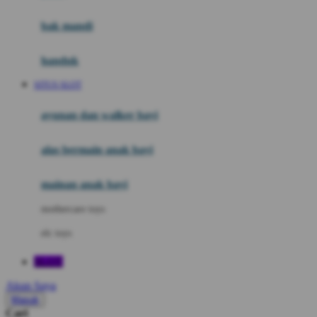
Mini Monkey
Moby
bak mandi
Momami
handuk
Mothercare
SITUS SLOT
Mustela
ayunan dan walker bayi
My Buddy Tag
My K
alas bermain anak bayi
N
mainan anak bayi
Naif
mothercare toys
Nike
elc toys
Nordic Natural
SLOT
Nuby
Akun Saya
Nuna
Masuk
Cari