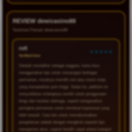
atau melihat promosi terbaru. Platform ini menyediakan
berbagai tips untuk menjelajahi platform. Misalnya,
cepat antara kategori game kasino dan aktivitas terkait
khusus. Selain itu, platform ini juga menyediakan
panduan penggunaan yang aman dan cepat untuk
kamu bisa mencoba strategi baru untuk permainan
olahraga. Anda dapat mengatur akun Anda dengan
pilihan untuk taruhan olahraga, dimana kamu dapat
mengelola akun, beralih antara kategori permainan, dan
bingo atau mempelajari cara menganalisis peringkat
mudah, memeriksa riwayat aktivitas, dan
mengikuti pertandingan favoritmu dan berpartisipasi
REVIEW dewicasino88
melakukan deposit maupun penarikan. Pengguna juga
dalam taruhan olahraga untuk mengambil keputusan
mengoptimalkan pengalaman bermain Anda secara
secara virtual. Untuk pengalaman yang lebih optimal,
bisa mendapatkan bantuan dukungan jika diperlukan.
Testimoni Pemain dewicasino88.
yang lebih tepat. Platform ini juga menyediakan
online. Platform ini juga memberikan informasi terbaru
terdapat tips dan strategi yang bisa kamu gunakan,
informasi tentang cara mengelola poin dan
tentang petunjuk menggunakan fitur-fitur platform dan
seperti mempelajari cara terbaik untuk mengelola
memanfaatkan promosi yang tersedia. Selain itu, kamu
update permainan yang terbaru. Dengan mempelajari
akunmu, mulai dari daftar (register) sebagai anggota
dina
bisa mendapatkan tips untuk navigasi cepat antar
tips dan strategi yang tersedia, Anda dapat
hingga memantau poin atau saldo. Pengguna juga
★★★★★
kategori permainan, seperti dari casino ke olahraga atau
Verified User
memaksimalkan pengalaman bermain dan menjelajahi
dapat dengan mudah beralih antara kategori permainan
sebaliknya. Bagi yang baru bergabung, ada panduan
berbagai macam game yang ditawarkan dengan cara
hanya dalam beberapa klik. Jadi, kamu dapat
Setelah mengunduh aplikasi dan mendaftar menjadi
mengenai cara daftar dan melakukan deposit serta
yang lebih mudah dan menyenangkan.
menikmati platform ini secara efektif dengan mengikuti
anggota, kamu bisa memulai petualangan seru di dunia
withdrawal dengan aman dan efisien. Dengan
alur penggunaan serta tips yang diberikan, untuk
online casino ini! Platform ini menyediakan beragam
mempelajari cara-cara ini, kamu akan lebih mudah
pengalaman bermain online yang menyenangkan dan
permainan seperti slot, bingo, dan berbagai jenis game
menikmati beragam game online seperti slot, table
optimal.
meja. Misalnya, untuk kamu penggemar olahraga,
games, dan sports betting dengan menciptakan
tersedia juga sports-related gaming untuk memuaskan
pengalaman yang menyenangkan dan bermanfaat.
semangatmu. Untuk memaksimalkan pengalaman
bermain, cobalah tips dan strategi yang tersedia, salah
satunya adalah analisa peringkat permainan agar
keputusanmu lebih tepat. Selain itu, platform ini juga