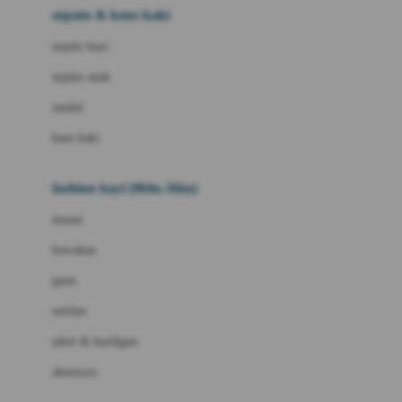
Beauty Barn
sepatu & kaus kaki
Bio Oil
sepatu bayi
Biolane
sepatu anak
Bite Fighters
sandal
Bizzi Growin
kaus kaki
Blackmores
fashion bayi (0bln-3thn)
Blooming Marvellous
atasan
Bonnels
bawahan
Bravado
gaun
Bruder
setelan
Brush Baby
jaket & kardigan
Buds Organics
aksesoris
Bugaboo