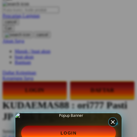
O
Pencarian Lanjutan
Oh Ma Grain
cancel
Okiedog
Cari
cancel
P
Akun Saya
Masuk / buat akun
Peachy
buat akun
Phil & Ted's
Bantuan
Philips Avent
Daftar Keinginan
Keranjang Saya
Pigeon
LOGIN
DAFTAR
Playgro
KUDAEMAS88 : ori777 Pasti
Poled Global
JP Link Login Resmi 2026
Ponycycle
Puma
Serendah
Rp 10.000
LOGIN
Pureats