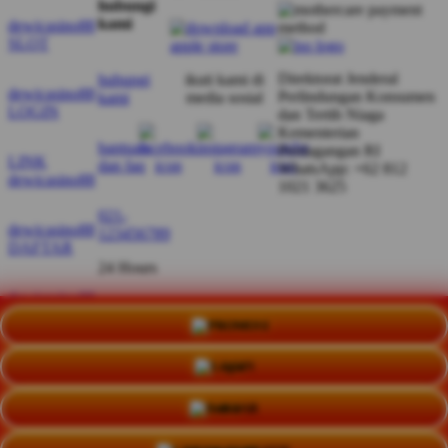
Perlindungan Konsumen
kami
media sosial
LOGIN
dan Tertib Niaga
Kementerian
bantuan
Perdagangan RI
LINK
dan faq
WhatsApp: +62 812
dewicasino88
1021 3625
021-
dewicasino88
123456789
DAFTAR
24 Hours
dewicasino88
LINK
DAFTAR
dewicasino88
PROMO
dewicasino88
TOGEL
LOGIN
SITUS
DAFTAR
dewicasino88