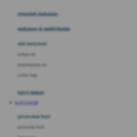
Joie
pengolah makanan
Joolz
Jujube
makanan & multivitamin
K
alat menyusui
Kiddycuts
pompa asi
Kumon
penyimpanan asi
L
cooler bags
Leapfrog
kursi makan
Leclerc
SLOT GACOR
Lee Vierra
Lillebaby
perawatan bayi
Little Bird Told Me
perawatan kulit
Little Miss Janis