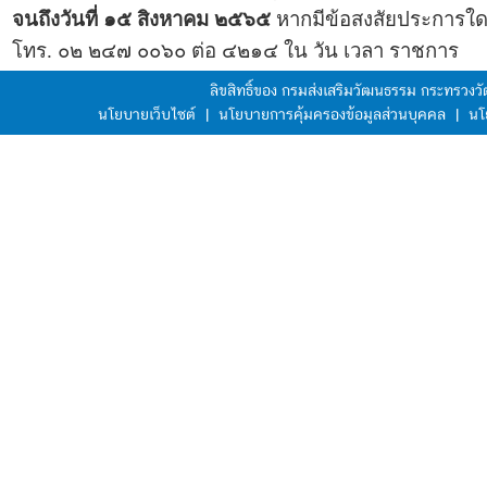
จนถึงวันที่ ๑๕ สิงหาคม ๒๕๖๕
หากมีข้อสงสัยประการใด 
โทร. ๐๒ ๒๔๗ ๐๐๖๐ ต่อ ๔๒๑๔ ใน วัน เวลา ราชการ
ลิขสิทธิ์ของ กรมส่งเสริมวัฒนธรรม กระทรวง
นโยบายเว็บไซต์
|
นโยบายการคุ้มครองข้อมูลส่วนบุคคล
|
นโ