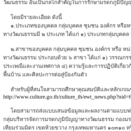
วัฒนธรรม อันเป็นกลไกสำคัญในการรักษามรดกภูมิปัญญา
โดยมีรายละเอียด ดังนี้
๑.ประเภทของบุคคล กลุ่มบุคคล ชุมชน องค์กร หรือหน่
ทางวัฒนธรรมมี ๒ ประเภท ได้แก่ ๑) ประเภทกลุ่มบุคคล
๒.สาขาของบุคคล กลุ่มบุคคล ชุมชน องค์กร หรือ หน่ว
ทางวัฒนธรรม ประกอบด้วย ๖ สาขา ได้แก่ ๑) วรรณกรรม
ประเพณีและงานเทศกาล ๔) ความรู้และการปฏิบัติเกี่ยวกั
พื้นบ้าน และศิลปะการต่อสู่ป้องกันตัว
สำหรับผู้ที่สนใจสามารถศึกษาคุณสมบัติและหลักเกณฑ์กา
http://www.culture.go.th/culture_th/ewt_news.php?nid
โดยสามารถส่งแบบเสนอข้อมูลและผลงานตามแบบฟอร์มที
กลุ่มบริหารจัดการมรดกภูมิปัญญาทางวัฒนธรรม กองมร
เทียมร่วมมิตร เขตห้วยขวาง กรุงเทพมหานคร ๑๐๓๑๐ หรื