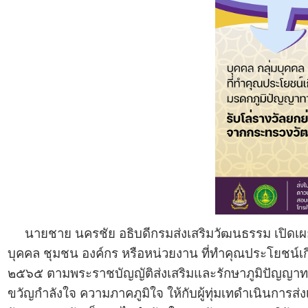
นายชาย นครชัย อธิบดีกรมส่งเสริมวัฒนธรรม เปิดเผยว่
บุคคล ชุมชน องค์กร หรือหน่วยงาน ที่ทำคุณประโยชน์เก
๒๕๖๕ ตามพระราชบัญญัติส่งเสริมและรักษาภูมิปัญญาทาง
ขวัญกำลังใจ ความภาคภูมิใจ ให้กับผู้ทุ่มเทดำเนินการส่