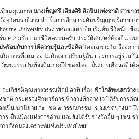
เขียนคุณภาพ
นางเพ็ญศรี เคียงศิริ ศิลปินแห่งชาติ สาข
ี่จังหวัดนราธิวาส สำเร็จการศึกษาระดับปริญญาตรีสาขาก
ourne University ประเทศออสเตรเลีย เริ่มต้นชีวิตนักเขีย
่น ความรัก แนวชีวิตครอบครัว ประวัติศาสตร์ท้องถิ่น แนว
นไปพร้อมกับการให้ความรู้และข้อคิด
โดยเฉพาะในเรื่องควา
กิด การพึ่งตนเอง ไม่คิดเอาเปรียบผู้อื่น และการอยู่ร่ว
งวัฒนธรรมในท้องถิ่นภาคใต้ของไทย เป็นการเตือนสติให้ค
ะเกียรติคุณทางวรรณศิลป์ อาทิ เรื่อง
ฟ้าใกล้ทะเลกว้าง
ิ กระทรวงศึกษาธิการ ฟ้าสางที่กลางใจ ได้รับการคัดเลือ
องเป็น นวนิยาย "๑ เขต ๑ วรรณกรรม” ของเขตบางนา ใน พ
ารเป็นเมืองแห่งการอ่าน และยังได้รับรางวัลอื่น ๆ เช่น 
ยสภาสังคมสงเคราะห์แห่งประเทศไทย