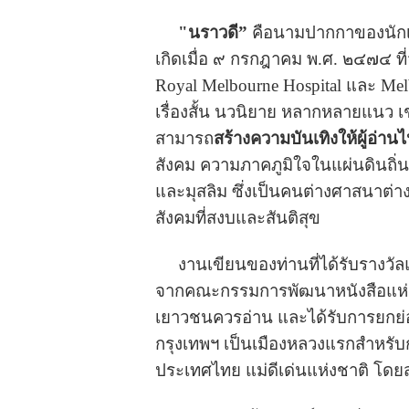
"นราวดี”
คือนามปากกาของนัก
เกิดเมื่อ ๙ กรกฎาคม พ.ศ. ๒๔๗๔ ท
Royal Melbourne Hospital และ Melb
เรื่องสั้น นวนิยาย หลากหลายแนว เช
สามารถ
สร้างความบันเทิงให้ผู้อ่า
สังคม ความภาคภูมิใจในแผ่นดินถิ่นเ
และมุสลิม ซึ่งเป็นคนต่างศาสนาต่า
สังคมที่สงบและสันติสุข
งานเขียนของท่านที่ได้รับรางวัลแล
จากคณะกรรมการพัฒนาหนังสือแห่งชาต
เยาวชนควรอ่าน และได้รับการยกย่
กรุงเทพฯ เป็นเมืองหลวงแรกสำหรับก
ประเทศไทย แม่ดีเด่นแห่งชาติ โด