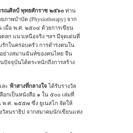
าวรรณศิลป์ พุทธศักราช ๒๕๖๐
ท่าน
ายภาพบำบัด (Physiotherapy) จาก
น เมื่อ พ.ศ. ๒๕๐๔ ด้วยการเขียน
ตลก แนวเหนือจริง ฯลฯ มีจุดเด่นที่
มรักในครอบครัว การดำรงตนใน
มกันอย่างสมานฉันท์ของคนไทย จีน
นปัจจุบันได้ตระหนักถึงการสร้าง
และ
ฟ้าสางที่กลางใจ
ได้รับรางวัล
กเป็นหนังสือ ๑ ใน ๕๐๐ เล่มที่
.ศ. ๒๕๕๗ ซึ่ง ยูเนสโก จัดให้
รางวัลนราธิป จากสมาคมนักเขียนแห่ง