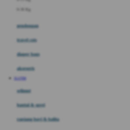
Felt So Sweet
0-36 Kg
Fisher Price
Flipper
gendongan
Friends Of Sally
travel cots
G
diaper bags
Gb
Geko
aksesoris
Graco
SLOT88
Gund
selimut
H
bantal & sprei
Habbie
Haenim
ranjang bayi & balita
Happy Horse