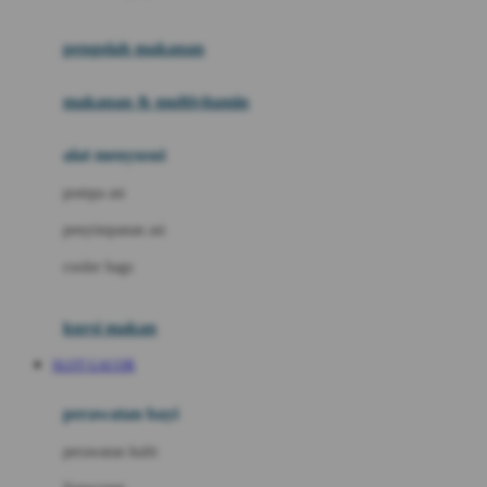
Joie
pengolah makanan
Joolz
Jujube
makanan & multivitamin
K
alat menyusui
Kiddycuts
pompa asi
Kumon
penyimpanan asi
L
cooler bags
Leapfrog
kursi makan
Leclerc
SLOT GACOR
Lee Vierra
Lillebaby
perawatan bayi
Little Bird Told Me
perawatan kulit
Little Miss Janis