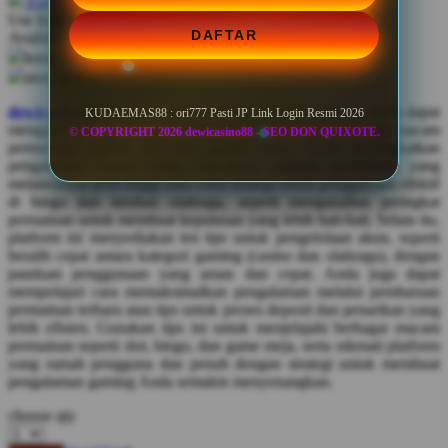
Earn
1.000.000
-
100.000.000
Bonus
Use Installment Options from
.
Laarn more
Q
DAFTAR
Available for :
home delivery
QV Baby
store pickup
dewicasino88
Setelah Anda mendaftar sebagai anggota, Anda dapat
KUDAEMAS88 : ori777 Pasti JP Link Login Resmi 2026
R
menggunakan tips yang tersedia untuk menavigasi berbagai macam
© COPYRIGHT 2026 dewicasino88 - SEO DON QUIXOTE.
permainan, seperti slot dan games meja, untuk meningkatkan
Real Shades
pengalaman online Anda. Misalnya, pilihlah permainan yang
menawarkan poin tinggi atau coba strategi untuk penggunaan efektif
Red Castle
di bingo dan taruhan olahraga, seperti menganalisis peringkat
permainan untuk membuat keputusan yang lebih hati-hati. Selain itu,
Ribbon Madness
platform ini menyediakan ten tips untuk pengelolaan akun, seperti
beralih cepat antara kategori gaming (casino dan olahraga), dengan
S
panduan penggunaan yang aman dan cepat. Anda juga dapat
mempelajari cara memaksimalkan pengalaman melalui pembaruan
Sebamed
permainan terbaru atau tips untuk proses deposit dan penarikan yang
lebih efisien. Gunakan tips ini untuk menjelajahi berbagai macam
Silver Cross
permainan seperti slot, bingo, dan game meja, serta nikmati platform
yang ramah pengguna dan penuh dengan strategi untuk membuat
Simply Idea
pengalaman gaming Anda semakin menyenangkan.
Skip Hop
choose qty
Spectra