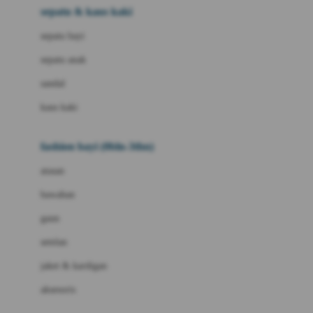
Beauty Barn
sepatu & kaus kaki
Bio Oil
sepatu bayi
Biolane
sepatu anak
Bite Fighters
sandal
Bizzi Growin
kaus kaki
Blackmores
fashion bayi (0bln-3thn)
Blooming Marvellous
atasan
Bonnels
bawahan
Bravado
gaun
Bruder
setelan
Brush Baby
jaket & kardigan
Buds Organics
aksesoris
Bugaboo