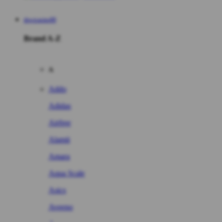
dewicasino88
Brand A-Z
A
Addo
Adidas
Airfree
Alamii
Amara
Aqua Scale
Asics
Aveeno