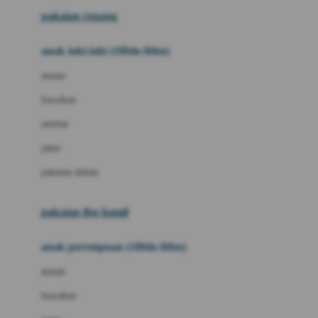
Buggygear
pakaian renang
Bumkins
anak laki-laki (18bln-8thn)
C
atasan
Cetaphil
bawahan
Chicco
setelan
Childlife
jaket
Clevamama
pakaian dalam
Cocolatte
Cottonseeds
pakaian ibu hamil
Cozy N Safe
anak perempuan (18bln-8thn)
Crane
atasan
Cybex
bawahan
D