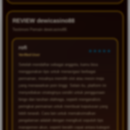
atau melihat promosi terbaru. Platform ini menyediakan
berbagai tips untuk menjelajahi platform. Misalnya,
cepat antara kategori game kasino dan aktivitas terkait
khusus. Selain itu, platform ini juga menyediakan
panduan penggunaan yang aman dan cepat untuk
kamu bisa mencoba strategi baru untuk permainan
olahraga. Anda dapat mengatur akun Anda dengan
pilihan untuk taruhan olahraga, dimana kamu dapat
mengelola akun, beralih antara kategori permainan, dan
bingo atau mempelajari cara menganalisis peringkat
mudah, memeriksa riwayat aktivitas, dan
mengikuti pertandingan favoritmu dan berpartisipasi
REVIEW dewicasino88
melakukan deposit maupun penarikan. Pengguna juga
dalam taruhan olahraga untuk mengambil keputusan
mengoptimalkan pengalaman bermain Anda secara
secara virtual. Untuk pengalaman yang lebih optimal,
bisa mendapatkan bantuan dukungan jika diperlukan.
Testimoni Pemain dewicasino88.
yang lebih tepat. Platform ini juga menyediakan
online. Platform ini juga memberikan informasi terbaru
terdapat tips dan strategi yang bisa kamu gunakan,
informasi tentang cara mengelola poin dan
tentang petunjuk menggunakan fitur-fitur platform dan
seperti mempelajari cara terbaik untuk mengelola
memanfaatkan promosi yang tersedia. Selain itu, kamu
update permainan yang terbaru. Dengan mempelajari
akunmu, mulai dari daftar (register) sebagai anggota
dina
bisa mendapatkan tips untuk navigasi cepat antar
★★★★★
tips dan strategi yang tersedia, Anda dapat
hingga memantau poin atau saldo. Pengguna juga
Verified User
kategori permainan, seperti dari casino ke olahraga atau
memaksimalkan pengalaman bermain dan menjelajahi
dapat dengan mudah beralih antara kategori permainan
sebaliknya. Bagi yang baru bergabung, ada panduan
Setelah mengunduh aplikasi dan mendaftar menjadi
berbagai macam game yang ditawarkan dengan cara
hanya dalam beberapa klik. Jadi, kamu dapat
mengenai cara daftar dan melakukan deposit serta
yang lebih mudah dan menyenangkan.
anggota, kamu bisa memulai petualangan seru di dunia
menikmati platform ini secara efektif dengan mengikuti
withdrawal dengan aman dan efisien. Dengan
online casino ini! Platform ini menyediakan beragam
alur penggunaan serta tips yang diberikan, untuk
mempelajari cara-cara ini, kamu akan lebih mudah
permainan seperti slot, bingo, dan berbagai jenis game
pengalaman bermain online yang menyenangkan dan
menikmati beragam game online seperti slot, table
optimal.
meja. Misalnya, untuk kamu penggemar olahraga,
games, dan sports betting dengan menciptakan
tersedia juga sports-related gaming untuk memuaskan
pengalaman yang menyenangkan dan bermanfaat.
semangatmu. Untuk memaksimalkan pengalaman
bermain, cobalah tips dan strategi yang tersedia, salah
satunya adalah analisa peringkat permainan agar
keputusanmu lebih tepat. Selain itu, platform ini juga