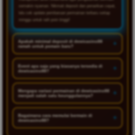
semakin nyaman. Nikmati deposit dan penarikan cepat,
lalu cek update pembaruan permainan terbaru setiap
minggu untuk raih poin tinggi!
Apakah minimal deposit di dewicasino88
+
ramah untuk pemain baru?
Platform ini menyediakan beragam pilihan permainan
online untuk Anda nikmati, mulai dari digital slots dan
Event apa saja yang biasanya tersedia di
+
dewicasino88?
bingo hingga table games dan sports-related gaming.
Sebagai contoh, selain mengakses beragam pilihan
Setelah mendaftar, anggota dapat menggunakan tips
game yang tersedia, Anda juga dapat mempelajari
untuk menavigasi berbagai permainan kasino, slot,
Mengapa variasi permainan di dewicasino88
strategize untuk meningkatkan peluang bermain seperti
+
menjadi salah satu keunggulannya?
bingo, dan taruhan olahraga di platform ini. Misalnya,
menganalisis peringkat permainan untuk membuat
para pemain bisa memilih permainan yang memiliki poin
keputusan lebih hati-hati dalam taruhan olahraga. Cara
Platform ini memungkinkan kamu untuk menjelajahi
tinggi atau strategi seperti menganalisis peringkat
ini dapat membantu Anda lebih menikmati pengalaman
berbagai macam permainan online, seperti slot, bingo,
Bagaimana cara memulai bermain di
permainan dalam kategori olahraga untuk membuat
+
berpartisipasi dalam berbagai macam event olahraga.
dewicasino88?
dan berbagai jenis permainan meja. Misalnya, kamu
keputusan yang lebih hati-hati. Selain itu, pengguna
Selain itu, platform ini menawarkan tips untuk
bisa mencoba slot dengan hadiah-hadiah menarik atau
dapat mengakses tips tentang cara mendaftar gratis
Setelah daftar akun selesai, kamu bisa menggunakan
manajemen akun yang efektif, seperti beralih dengan
menantang dirimu dalam game bingo dengan strategi