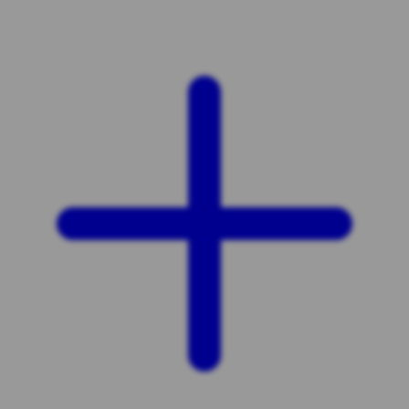
X
Xootz
Y
Yamatoya
Z
Zaxy
Zoggs
0-9
4Moms
59S