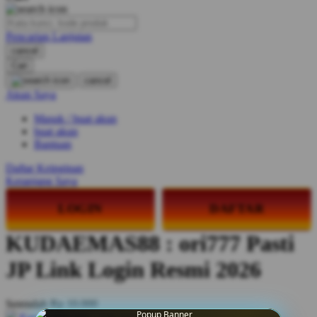
O
Pencarian Lanjutan
Oh Ma Grain
cancel
Okiedog
Cari
cancel
P
Akun Saya
Masuk / buat akun
Peachy
buat akun
Phil & Ted's
Bantuan
Philips Avent
Daftar Keinginan
Keranjang Saya
Pigeon
LOGIN
DAFTAR
Playgro
KUDAEMAS88 : ori777 Pasti
Poled Global
JP Link Login Resmi 2026
Ponycycle
Puma
Serendah
Rp 10.000
Pureats