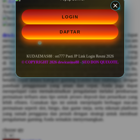
Earn
1.000.000
-
100.000.000
Bonus
Use Installment Options from
.
Laarn more
Q
Available for :
LOGIN
home delivery
QV Baby
store pickup
DAFTAR
dewicasino88
Setelah Anda mendaftar sebagai anggota, Anda dapat
R
menggunakan tips yang tersedia untuk menavigasi berbagai macam
permainan, seperti slot dan games meja, untuk meningkatkan
Real Shades
pengalaman online Anda. Misalnya, pilihlah permainan yang
KUDAEMAS88 : ori777 Pasti JP Link Login Resmi 2026
menawarkan poin tinggi atau coba strategi untuk penggunaan efektif
Red Castle
© COPYRIGHT 2026 dewicasino88 - SEO DON QUIXOTE.
di bingo dan taruhan olahraga, seperti menganalisis peringkat
permainan untuk membuat keputusan yang lebih hati-hati. Selain itu,
Ribbon Madness
platform ini menyediakan ten tips untuk pengelolaan akun, seperti
beralih cepat antara kategori gaming (casino dan olahraga), dengan
S
panduan penggunaan yang aman dan cepat. Anda juga dapat
mempelajari cara memaksimalkan pengalaman melalui pembaruan
Sebamed
permainan terbaru atau tips untuk proses deposit dan penarikan yang
lebih efisien. Gunakan tips ini untuk menjelajahi berbagai macam
Silver Cross
permainan seperti slot, bingo, dan game meja, serta nikmati platform
yang ramah pengguna dan penuh dengan strategi untuk membuat
Simply Idea
pengalaman gaming Anda semakin menyenangkan.
Skip Hop
choose qty
Spectra