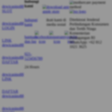
Perlindungan Konsumen
kami
media sosial
LOGIN
dan Tertib Niaga
Kementerian
bantuan
Perdagangan RI
LINK
dan faq
WhatsApp: +62 812
dewicasino88
1021 3625
021-
dewicasino88
123456789
DAFTAR
24 Hours
dewicasino88
LINK
DAFTAR
dewicasino88
dewicasino88
TOGEL
SITUS
dewicasino88