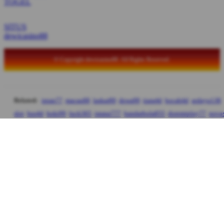
© Copyright dewicasino88. All Rights Reserved.
Related:
intan77
macau88
laskar89
dewa99
tiara4d
bocah4d
sedayu138
slot
bus4d
hoki99
luck365
istana777
bandarbola855
doremiplay77
nova