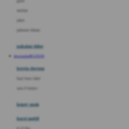
gaun
Dae Organics
setelan
Docare
jaket
Doona
pakaian dalam
Down To Earth
Drew
pakaian tidur
Dr. Brown's
dewicasino88 LOGIN
E
kereta dorong
ELC
bayi baru lahir
Ergobaby
usia 6 bulan+
Expert Care
koper anak
Ezyroller
kursi mobil
F
0-13 Kg