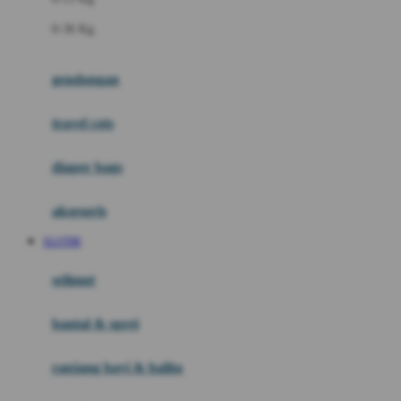
Felt So Sweet
0-36 Kg
Fisher Price
Flipper
gendongan
Friends Of Sally
travel cots
G
diaper bags
Gb
Geko
aksesoris
Graco
SLOT88
Gund
selimut
H
bantal & sprei
Habbie
Haenim
ranjang bayi & balita
Happy Horse