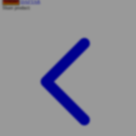
DAFTAR
LOGIN
Squishmallows
Share product:
Starbooks
Stick-O
Stokke
Sudocrem
Sumimo
Sunnylife
Sun-Staches
Swimava
T
Tommee Tippee
Trunki
Tutti Bambini