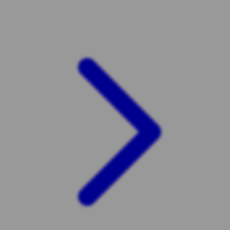
Twistshake
TY Toys
U
V
Veja
Vitaflow
Vtech
W
Waterland
Wellness