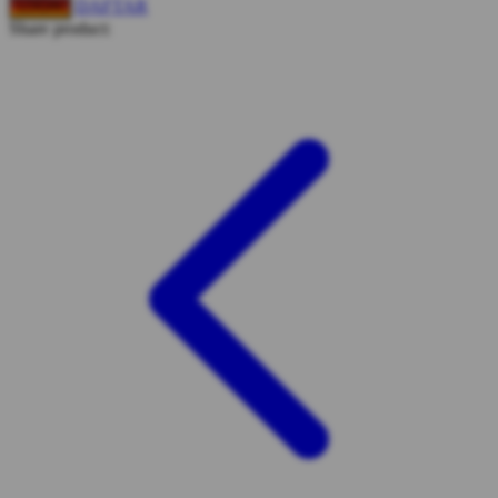
DAFTAR
LOGIN
Squishmallows
Share product:
Starbooks
Stick-O
Stokke
Sudocrem
Sumimo
Sunnylife
Sun-Staches
Swimava
T
Tommee Tippee
Trunki
Tutti Bambini