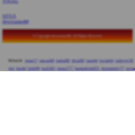
© Copyright dewicasino88. All Rights Reserved.
Related:
intan77
macau88
laskar89
dewa99
tiara4d
bocah4d
sedayu138
slot
bus4d
hoki99
luck365
istana777
bandarbola855
doremiplay77
nova