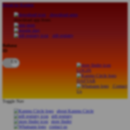
lewati ke Konten
download apps
download app from:
gift registry
Bahasa
ID
LOGIN
DAFTAR
Contact
Us
Toggle Nav
about Kanmo Circle
gift registry
store finder
contact us