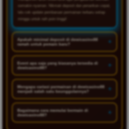
semakin nyaman. Nikmati deposit dan penarikan cepat,
lalu cek update pembaruan permainan terbaru setiap
minggu untuk raih poin tinggi!
Apakah minimal deposit di dewicasino88
+
ramah untuk pemain baru?
Platform ini menyediakan beragam pilihan permainan
online untuk Anda nikmati, mulai dari digital slots dan
Event apa saja yang biasanya tersedia di
+
dewicasino88?
bingo hingga table games dan sports-related gaming.
Sebagai contoh, selain mengakses beragam pilihan
Setelah mendaftar, anggota dapat menggunakan tips
game yang tersedia, Anda juga dapat mempelajari
untuk menavigasi berbagai permainan kasino, slot,
Mengapa variasi permainan di dewicasino88
strategize untuk meningkatkan peluang bermain seperti
+
menjadi salah satu keunggulannya?
bingo, dan taruhan olahraga di platform ini. Misalnya,
menganalisis peringkat permainan untuk membuat
para pemain bisa memilih permainan yang memiliki poin
keputusan lebih hati-hati dalam taruhan olahraga. Cara
Platform ini memungkinkan kamu untuk menjelajahi
tinggi atau strategi seperti menganalisis peringkat
ini dapat membantu Anda lebih menikmati pengalaman
berbagai macam permainan online, seperti slot, bingo,
Bagaimana cara memulai bermain di
permainan dalam kategori olahraga untuk membuat
+
berpartisipasi dalam berbagai macam event olahraga.
dewicasino88?
dan berbagai jenis permainan meja. Misalnya, kamu
keputusan yang lebih hati-hati. Selain itu, pengguna
Selain itu, platform ini menawarkan tips untuk
bisa mencoba slot dengan hadiah-hadiah menarik atau
dapat mengakses tips tentang cara mendaftar gratis
Setelah daftar akun selesai, kamu bisa menggunakan
manajemen akun yang efektif, seperti beralih dengan
menantang dirimu dalam game bingo dengan strategi