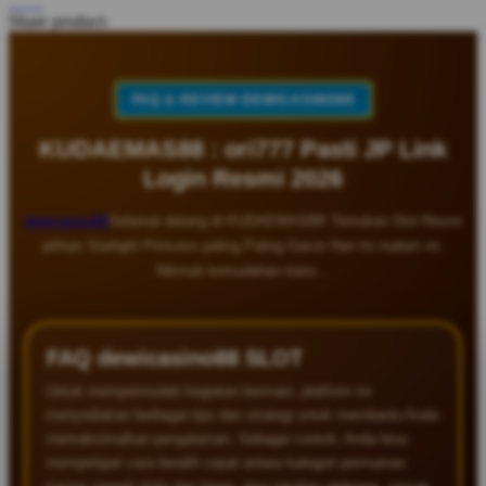
Share product:
FAQ & REVIEW DEWICASINO88
KUDAEMAS88 : ori777 Pasti JP Link
Login Resmi 2026
dewicasino88
Selamat datang di KUDAEMAS88! Temukan Slot Resmi
pilihan Starlight Princess paling Paling Gacor Hari Ini malam ini.
Nikmati kemudahan trans...
FAQ dewicasino88 SLOT
Untuk mempermudah kegiatan bermain, platform ini
menyediakan berbagai tips dan strategi untuk membantu Anda
memaksimalkan pengalaman. Sebagai contoh, Anda bisa
mempelajari cara beralih cepat antara kategori permainan