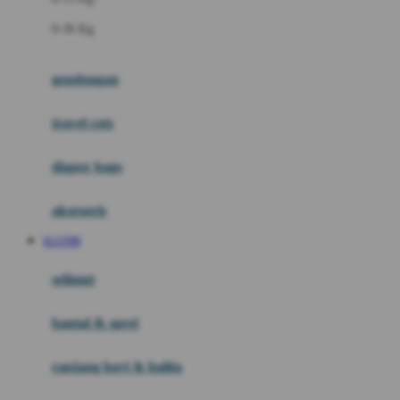
Felt So Sweet
0-36 Kg
Fisher Price
Flipper
gendongan
Friends Of Sally
travel cots
G
diaper bags
Gb
Geko
aksesoris
Graco
SLOT88
Gund
selimut
H
bantal & sprei
Habbie
Haenim
ranjang bayi & balita
Happy Horse