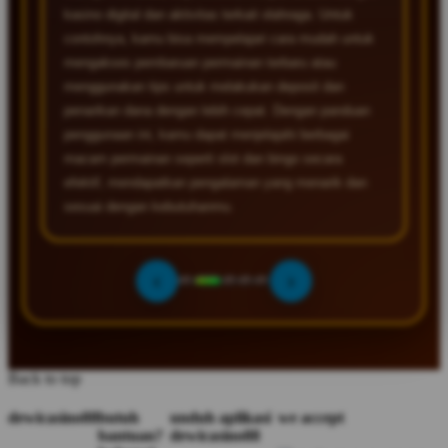
menawarkan panduan tentang cara mudah mengelola
akun, seperti beralih cepat antara kategori permainan
atau memeriksa riwayat aktivitas secara teratur.
Jangan lupa, akses update terbaru untuk menikmati
permainan baru dan fitur-fitur menarik!
‹
›
Back to top
dewicasino88
butuh
unduh aplikasi
we accept
bantuan?
dewicasino88
hubungi
kami
dewicasino88
SLOT
Direktorat Jenderal
hubungi
ikuti kami di
dewicasino88