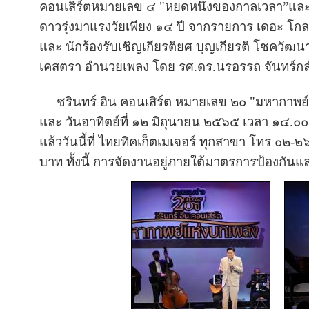
คอนเสิร์ตหมายเลข ๔ "หยดหนึ่งของกาลเวลา”และห
ดาวรุ่งมาแรงวัยเพียง ๑๔ ปี จากรายการ เดอะ โกลเด
และ นักร้องรับเชิญเกียรติยศ บุญเกียรติ โชควัฒนา
เคสตรา อำนวยเพลง โดย รศ.ดร.นรอรรถ จันทร์กล
ชรินทร์ อิน คอนเสิร์ต หมายเลข ๒๐ "มหากาพย์แห่
และ วันอาทิตย์ที่ ๑๒ มิถุนายน ๒๕๖๕ เวลา ๑๔.
แล้ววันนี้ที่ ไทยทิคเก็ตเมเจอร์ ทุกสาขา โทร
บาท ทั้งนี้ การจัดงานอยู่ภายใต้มาตรการป้อง