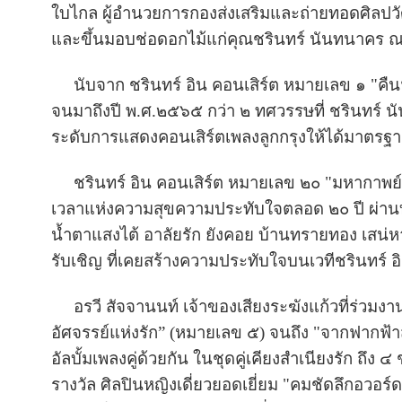
ใบไกล ผู้อำนวยการกองส่งเสริมและถ่ายทอดศิลปว
และขึ้นมอบช่อดอกไม้แก่คุณชรินทร์ นันทนาคร 
นับจาก ชรินทร์ อิน คอนเสิร์ต หมายเลข ๑ "คืนฟ
จนมาถึงปี พ.ศ.๒๕๖๕ กว่า ๒ ทศวรรษที่ ชรินทร์ นั
ระดับการแสดงคอนเสิร์ตเพลงลูกกรุงให้ได้มาตร
ชรินทร์ อิน คอนเสิร์ต หมายเลข ๒๐ "มหากาพย์แห
เวลาแห่งความสุขความประทับใจตลอด ๒๐ ปี ผ่าน
น้ำตาแสงไต้ อาลัยรัก ยังคอย บ้านทรายทอง เสน่
รับเชิญ ที่เคยสร้างความประทับใจบนเวทีชรินทร์ อ
อรวี สัจจานนท์ เจ้าของเสียงระฆังแก้วที่ร่วมงา
อัศจรรย์แห่งรัก” (หมายเลข ๕) จนถึง "จากฟากฟ้าส
อัลบั้มเพลงคู่ด้วยกัน ในชุดคู่เคียงสำเนียงรัก ถึง
รางวัล ศิลปินหญิงเดี่ยวยอดเยี่ยม "คมชัดลึกอวอ