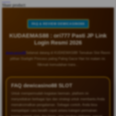
Share product:
FAQ & REVIEW DEWICASINO88
KUDAEMAS88 : ori777 Pasti JP Link
Login Resmi 2026
dewicasino88
Selamat datang di KUDAEMAS88! Temukan Slot Resmi
pilihan Starlight Princess paling Paling Gacor Hari Ini malam ini.
Nikmati kemudahan trans...
FAQ dewicasino88 SLOT
Untuk mempermudah kegiatan bermain, platform ini
menyediakan berbagai tips dan strategi untuk membantu Anda
memaksimalkan pengalaman. Sebagai contoh, Anda bisa
mempelajari cara beralih cepat antara kategori permainan