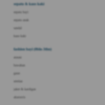
Beauty Barn
sepatu & kaus kaki
Bio Oil
sepatu bayi
Biolane
sepatu anak
Bite Fighters
sandal
Bizzi Growin
kaus kaki
Blackmores
fashion bayi (0bln-3thn)
Blooming Marvellous
atasan
Bonnels
bawahan
Bravado
gaun
Bruder
setelan
Brush Baby
jaket & kardigan
Buds Organics
aksesoris
Bugaboo