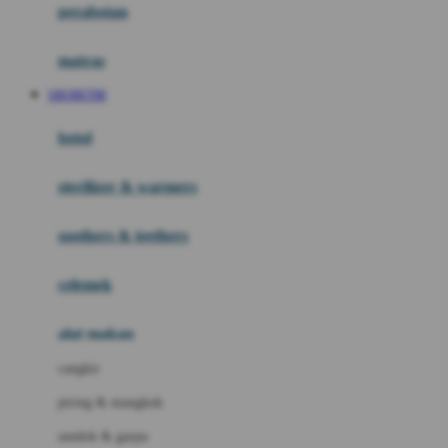
perabotan
Happy Tummy
Hauck
matras
Havaianas
SBOBET88
Hegen
botol
Hot Wheels
sterilizer & warmers
Hybrid
soothers & teethers
I
Inlacta DHA
celemek
Interlac
alat makan
Ivenet
cangkir
J
piring & mangkuk
Jack N Jill
sendok & garpu