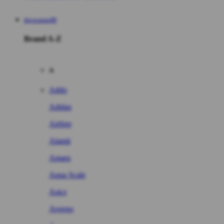
dewicasino88
Brand A-Z
A
Addo
Adidas
Airfree
Alamii
Amara
Aqua Scale
Asics
Aveeno