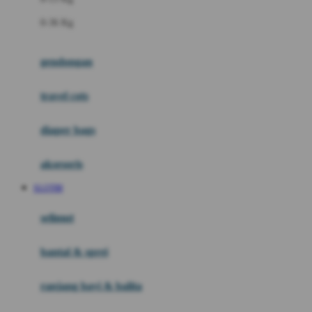
Felt So Sweet
0-36 Kg
Fisher Price
Flipper
gendongan
Friends Of Sally
travel cots
G
diaper bags
Gb
Geko
aksesoris
Graco
SLOT88
Gund
selimut
H
bantal & sprei
Habbie
Haenim
ranjang bayi & balita
Happy Horse