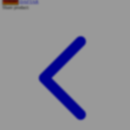
DAFTAR
LOGIN
Squishmallows
Share product:
Starbooks
Stick-O
Stokke
Sudocrem
Sumimo
Sunnylife
Sun-Staches
Swimava
T
Tommee Tippee
Trunki
Tutti Bambini