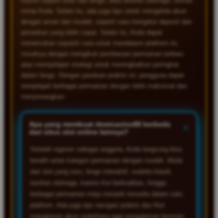
kasino seperti slots dan bingo, atau taruhan olahraga, sesuai
minat Anda. Selain itu, ada juga tips untuk mengelola akun
dengan aman dan mudah, seperti cara mengatur deposit dan
penarikan yang lebih cepat. Selain itu, Anda dapat
menemukan sepuluh cara untuk mendalami platform ini,
misalnya dengan mengikuti pembaruan permainan terbaru
atau mempelajari strategi untuk meningkatkan peringkat
dalam bingo. Dengan panduan praktis ini, pengguna dapat
menjelajah berbagai permainan dengan lebih maksimal dan
menyenangkan.
Apa yang membuat dewicasino88 berbeda
+
dari situs slot online lainnya?
Setelah register sebagai anggota, Anda langsung bisa
beralih antar kategori permainan dengan mudah. Mulai
dari slot yang seru, bingo interaktif, roulette klasik,
taruhan olahraga, kasino live berkualitas, hingga
berbagai permainan meja menarik tersedia dalam satu
platform. Ada juga tips navigasi praktis dan fitur
manajemen akun sederhana agar pengalaman bermain