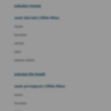
Buggygear
pakaian renang
Bumkins
anak laki-laki (18bln-8thn)
C
atasan
Cetaphil
bawahan
Chicco
setelan
Childlife
jaket
Clevamama
pakaian dalam
Cocolatte
Cottonseeds
pakaian ibu hamil
Cozy N Safe
anak perempuan (18bln-8thn)
Crane
atasan
Cybex
bawahan
D