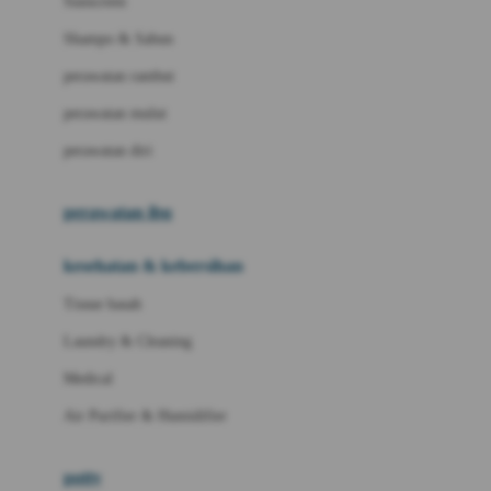
Sunscreen
London Taxi
Shampo & Sabun
Love To Dream
perawatan rambut
perawatan mulut
M
perawatan diri
Magformers
Mama's Choice
perawatan ibu
Mamas&Papas
kesehatan & kebersihan
Mamaway
Tissue basah
Maxi Cosi
Laundry & Cleaning
Megabloks
Medical
Micro
Air Purifier & Humidifier
MiDeer
Mimi & Lula
potty