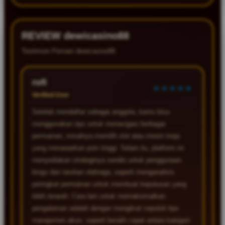
atau melihat promosi terbaru. Platform ini menyediakan
berbagai tips untuk menjelajahi platform. Misalnya,
cepat antara kategori game kasino dan aktivitas terkait
khusus. Selain itu, platform ini juga menyediakan
panduan penggunaan yang aman dan cepat untuk
kamu bisa mencoba strategi baru untuk permainan
olahraga. Anda dapat mengatur akun Anda dengan
pilihan untuk taruhan olahraga, dimana kamu dapat
mengelola akun, beralih antara kategori permainan, dan
bingo atau mempelajari cara menganalisis peringkat
mudah, memeriksa riwayat aktivitas, dan
mengikuti pertandingan favoritmu dan berpartisipasi
REVIEW dewicasino88
melakukan deposit maupun penarikan. Pengguna juga
dalam taruhan olahraga untuk mengambil keputusan
mengoptimalkan pengalaman bermain Anda secara
secara virtual. Untuk pengalaman yang lebih optimal,
bisa mendapatkan bantuan dukungan jika diperlukan.
Testimoni Pemain dewicasino88.
yang lebih tepat. Platform ini juga menyediakan
online. Platform ini juga memberikan informasi terbaru
terdapat tips dan strategi yang bisa kamu gunakan,
informasi tentang cara mengelola poin dan
tentang petunjuk menggunakan fitur-fitur platform dan
seperti mempelajari cara terbaik untuk mengelola
memanfaatkan promosi yang tersedia. Selain itu, kamu
update permainan yang terbaru. Dengan mempelajari
akunmu, mulai dari daftar (register) sebagai anggota
dina
bisa mendapatkan tips untuk navigasi cepat antar
tips dan strategi yang tersedia, Anda dapat
hingga memantau poin atau saldo. Pengguna juga
kategori permainan, seperti dari casino ke olahraga atau
Verified User
memaksimalkan pengalaman bermain dan menjelajahi
dapat dengan mudah beralih antara kategori permainan
sebaliknya. Bagi yang baru bergabung, ada panduan
berbagai macam game yang ditawarkan dengan cara
hanya dalam beberapa klik. Jadi, kamu dapat
mengenai cara daftar dan melakukan deposit serta
yang lebih mudah dan menyenangkan.
menikmati platform ini secara efektif dengan mengikuti
withdrawal dengan aman dan efisien. Dengan
alur penggunaan serta tips yang diberikan, untuk
mempelajari cara-cara ini, kamu akan lebih mudah
pengalaman bermain online yang menyenangkan dan
menikmati beragam game online seperti slot, table
optimal.
games, dan sports betting dengan menciptakan
pengalaman yang menyenangkan dan bermanfaat.