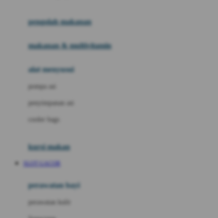
Joie
pengolah makanan
Joolz
Jujube
makanan & multivitamin
K
alat menyusui
Kiddycuts
pompa asi
Kumon
penyimpanan asi
L
cooler bags
Leapfrog
kursi makan
Leclerc
SLOT GACOR
Lee Vierra
Lillebaby
perawatan bayi
Little Bird Told Me
perawatan kulit
Little Miss Janis