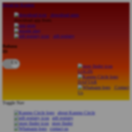
lewati ke Konten
download apps
download app from:
gift registry
Bahasa
ID
LOGIN
DAFTAR
Contact
Us
Toggle Nav
about Kanmo Circle
gift registry
store finder
contact us