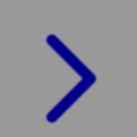
Twistshake
TY Toys
U
V
Veja
Vitaflow
Vtech
W
Waterland
Wellness