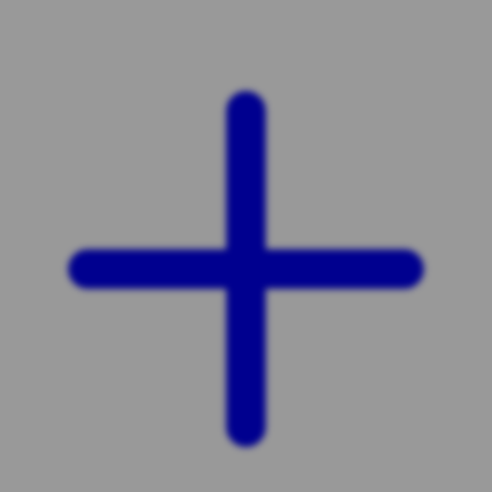
X
Xootz
Y
Yamatoya
Z
Zaxy
Zoggs
0-9
4Moms
59S