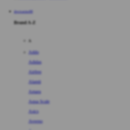
dewicasino88
Brand A-Z
A
Addo
Adidas
Airfree
Alamii
Amara
Aqua Scale
Asics
Aveeno