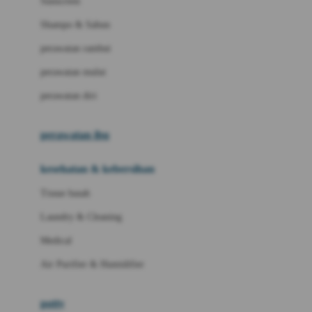
Sunscreen
London Taxi
Shampo & Sabun
Love To Dream
perawatan rambut
perawatan mulut
M
perawatan diri
Magformers
Mama's Choice
perawatan ibu
Mamas&Papas
kesehatan & kebersihan
Mamaway
Tissue basah
Maxi Cosi
Laundry & Cleaning
Megabloks
Medical
Micro
Air Purifier & Humidifier
MiDeer
Mimi & Lula
potty