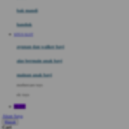
Mini Monkey
Moby
bak mandi
Momami
handuk
Mothercare
SITUS SLOT
Mustela
ayunan dan walker bayi
My Buddy Tag
My K
alas bermain anak bayi
N
mainan anak bayi
Naif
mothercare toys
Nike
elc toys
Nordic Natural
SLOT
Nuby
Akun Saya
Nuna
Masuk
Cari