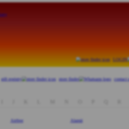
istry
LOGIN
gift registry
store finder
contact 
I
J
K
L
M
N
O
P
Q
R
Airfree
Alamii