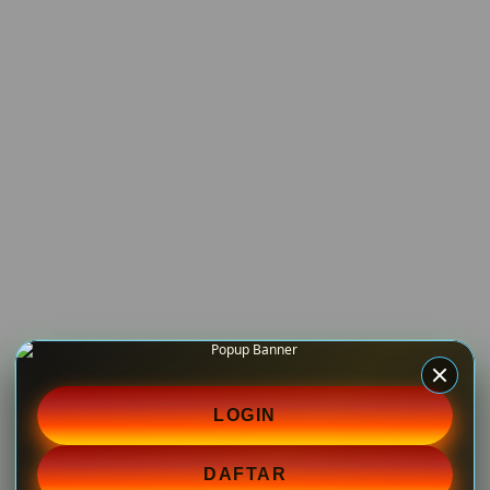
LOGIN
DAFTAR