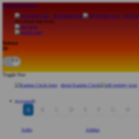
lewati ke Konten
download apps
gift reg
download app from:
Bahasa
ID
Toggle Nav
about Kanmo Circle
dewicasino88
A
B
C
D
E
F
G
H
Addo
Adidas