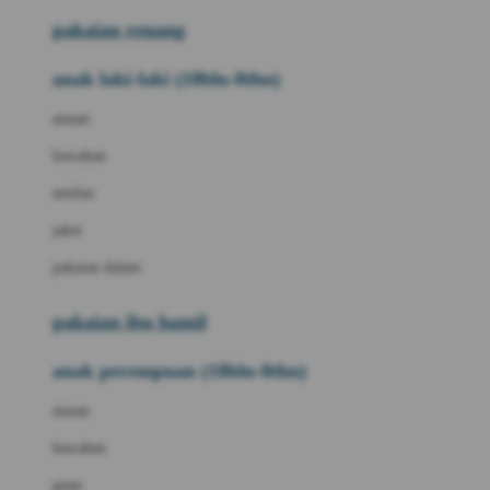
pakaian renang
anak laki-laki (18bln-8thn)
atasan
bawahan
setelan
jaket
pakaian dalam
pakaian ibu hamil
anak perempuan (18bln-8thn)
atasan
bawahan
gaun