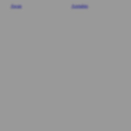
Awan
Azetabio