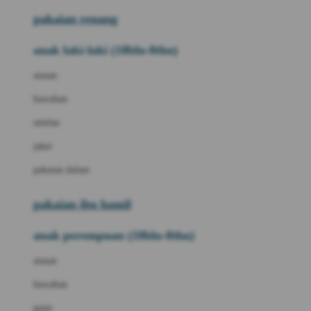
pakaian renang
anak laki-laki (18bln-8thn)
atasan
bawahan
setelan
jaket
pakaian dalam
pakaian ibu hamil
anak perempuan (18bln-8thn)
atasan
bawahan
gaun