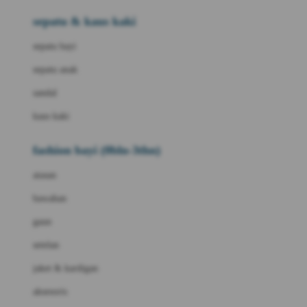
sepatu & kaus kaki
sepatu bayi
sepatu anak
sandal
kaus kaki
fashion bayi (0bln-3thn)
atasan
bawahan
gaun
setelan
jaket & kardigan
aksesoris