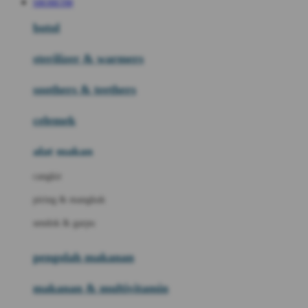
SBOBET88
botol
sterilizer & warmers
soothers & teethers
celemek
alat makan
cangkir
piring & mangkuk
sendok & garpu
pengolah makanan
makanan & multivitamin