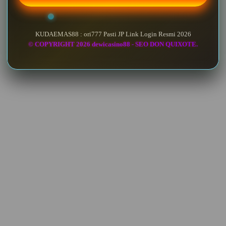
KUDAEMAS88 : ori777 Pasti JP Link Login Resmi 2026
© COPYRIGHT 2026 dewicasino88 - SEO DON QUIXOTE.