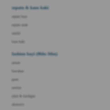
sepatu & kaus kaki
sepatu bayi
sepatu anak
sandal
kaus kaki
fashion bayi (0bln-3thn)
atasan
bawahan
gaun
setelan
jaket & kardigan
aksesoris