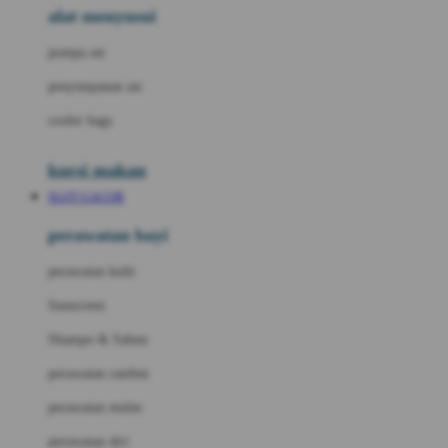
alat menyusui
pompa asi
penyimpanan asi
cooler bags
kursi makan
SLOT GACOR
perawatan bayi
perawatan kulit
Sunscreen
Shampo & Sabun
perawatan rambut
perawatan mulut
perawatan diri