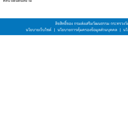
ศิลป์ แผ่นดินสยาม"
ลิขสิทธิ์ของ กรมส่งเสริมวัฒนธรรม กระทรวง
นโยบายเว็บไซต์
|
นโยบายการคุ้มครองข้อมูลส่วนบุคคล
|
นโ