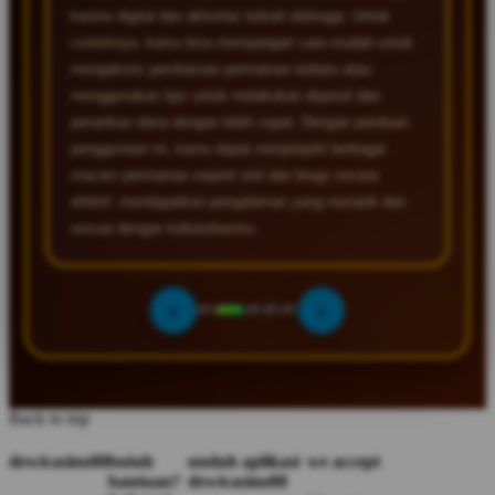
‹
›
Back to top
dewicasino88
butuh
unduh aplikasi
we accept
bantuan?
dewicasino88
hubungi
kami
dewicasino88
SLOT
Direktorat Jenderal
hubungi
ikuti kami di
dewicasino88