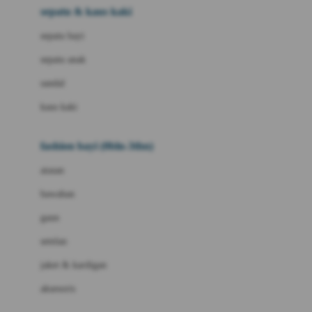
Beauty Barn
sepatu & kaus kaki
Bio Oil
sepatu bayi
Biolane
sepatu anak
Bite Fighters
sandal
Bizzi Growin
kaus kaki
Blackmores
fashion bayi (0bln-3thn)
Blooming Marvellous
atasan
Bonnels
bawahan
Bravado
gaun
Bruder
setelan
Brush Baby
jaket & kardigan
Buds Organics
aksesoris
Bugaboo