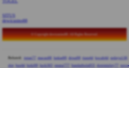
© Copyright dewicasino88. All Rights Reserved.
Related:
intan77
macau88
laskar89
dewa99
tiara4d
bocah4d
sedayu138
slot
bus4d
hoki99
luck365
istana777
bandarbola855
doremiplay77
nova