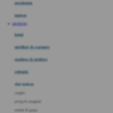
perabotan
Happy Tummy
Hauck
matras
Havaianas
SBOBET88
Hegen
botol
Hot Wheels
sterilizer & warmers
Hybrid
soothers & teethers
I
Inlacta DHA
celemek
Interlac
alat makan
Ivenet
cangkir
J
piring & mangkuk
Jack N Jill
sendok & garpu