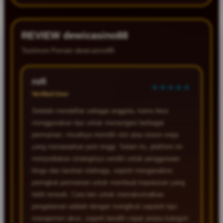
atau melihat promosi terbaru. Platform ini menyediakan
berbagai tips untuk menjelajahi platform. Misalnya,
cepat antara kategori game kasino dan aktivitas terkait
khusus. Selain itu, platform ini juga menyediakan
panduan penggunaan yang aman dan cepat untuk
kamu bisa mencoba strategi baru untuk permainan
olahraga. Anda dapat mengatur akun Anda dengan
pilihan untuk taruhan olahraga, dimana kamu dapat
mengelola akun, beralih antara kategori permainan, dan
bingo atau mempelajari cara menganalisis peringkat
mudah, memeriksa riwayat aktivitas, dan
mengikuti pertandingan favoritmu dan berpartisipasi
REVIEW dewicasino88
melakukan deposit maupun penarikan. Pengguna juga
dalam taruhan olahraga untuk mengambil keputusan
mengoptimalkan pengalaman bermain Anda secara
secara virtual. Untuk pengalaman yang lebih optimal,
bisa mendapatkan bantuan dukungan jika diperlukan.
Testimoni Pemain dewicasino88.
yang lebih tepat. Platform ini juga menyediakan
online. Platform ini juga memberikan informasi terbaru
terdapat tips dan strategi yang bisa kamu gunakan,
informasi tentang cara mengelola poin dan
tentang petunjuk menggunakan fitur-fitur platform dan
seperti mempelajari cara terbaik untuk mengelola
memanfaatkan promosi yang tersedia. Selain itu, kamu
update permainan yang terbaru. Dengan mempelajari
akunmu, mulai dari daftar (register) sebagai anggota
dina
bisa mendapatkan tips untuk navigasi cepat antar
★★★★★
tips dan strategi yang tersedia, Anda dapat
hingga memantau poin atau saldo. Pengguna juga
Verified User
kategori permainan, seperti dari casino ke olahraga atau
memaksimalkan pengalaman bermain dan menjelajahi
dapat dengan mudah beralih antara kategori permainan
sebaliknya. Bagi yang baru bergabung, ada panduan
Setelah mengunduh aplikasi dan mendaftar menjadi
berbagai macam game yang ditawarkan dengan cara
hanya dalam beberapa klik. Jadi, kamu dapat
mengenai cara daftar dan melakukan deposit serta
yang lebih mudah dan menyenangkan.
anggota, kamu bisa memulai petualangan seru di dunia
menikmati platform ini secara efektif dengan mengikuti
withdrawal dengan aman dan efisien. Dengan
online casino ini! Platform ini menyediakan beragam
alur penggunaan serta tips yang diberikan, untuk
mempelajari cara-cara ini, kamu akan lebih mudah
permainan seperti slot, bingo, dan berbagai jenis game
pengalaman bermain online yang menyenangkan dan
menikmati beragam game online seperti slot, table
optimal.
meja. Misalnya, untuk kamu penggemar olahraga,
games, dan sports betting dengan menciptakan
tersedia juga sports-related gaming untuk memuaskan
pengalaman yang menyenangkan dan bermanfaat.
semangatmu. Untuk memaksimalkan pengalaman
bermain, cobalah tips dan strategi yang tersedia, salah
satunya adalah analisa peringkat permainan agar
keputusanmu lebih tepat. Selain itu, platform ini juga