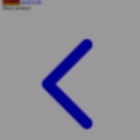
DAFTAR
LOGIN
Squishmallows
Share product:
Starbooks
Stick-O
Stokke
Sudocrem
Sumimo
Sunnylife
Sun-Staches
Swimava
T
Tommee Tippee
Trunki
Tutti Bambini