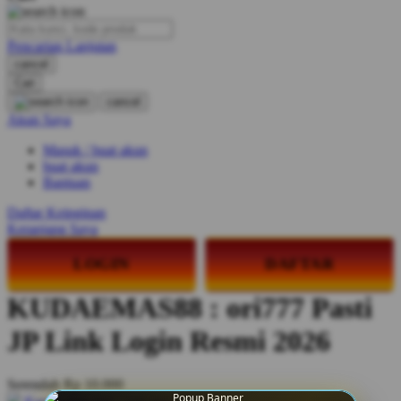
O
Pencarian Lanjutan
Oh Ma Grain
cancel
Okiedog
Cari
cancel
P
Akun Saya
Masuk / buat akun
Peachy
buat akun
Phil & Ted's
Bantuan
Philips Avent
Daftar Keinginan
Keranjang Saya
Pigeon
LOGIN
DAFTAR
Playgro
KUDAEMAS88 : ori777 Pasti
Poled Global
JP Link Login Resmi 2026
Ponycycle
Puma
Serendah
Rp 10.000
Pureats