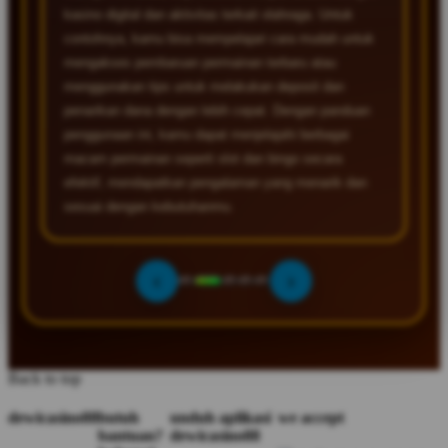
menawarkan panduan tentang cara mudah mengelola
akun, seperti beralih cepat antara kategori permainan
atau memeriksa riwayat aktivitas secara teratur.
Jangan lupa, akses update terbaru untuk menikmati
permainan baru dan fitur-fitur menarik!
‹
›
Back to top
dewicasino88
butuh
unduh aplikasi
we accept
bantuan?
dewicasino88
hubungi
kami
dewicasino88
SLOT
Direktorat Jenderal
hubungi
ikuti kami di
dewicasino88