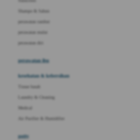
Sunscreen
London Taxi
Shampo & Sabun
Love To Dream
perawatan rambut
perawatan mulut
M
perawatan diri
Magformers
Mama's Choice
perawatan ibu
Mamas&Papas
kesehatan & kebersihan
Mamaway
Tissue basah
Maxi Cosi
Laundry & Cleaning
Megabloks
Medical
Micro
Air Purifier & Humidifier
MiDeer
Mimi & Lula
potty