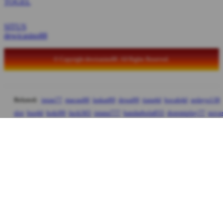
© Copyright dewicasino88. All Rights Reserved.
Related:
intan77
macau88
laskar89
dewa99
tiara4d
bocah4d
sedayu138
slot
bus4d
hoki99
luck365
istana777
bandarbola855
doremiplay77
nova