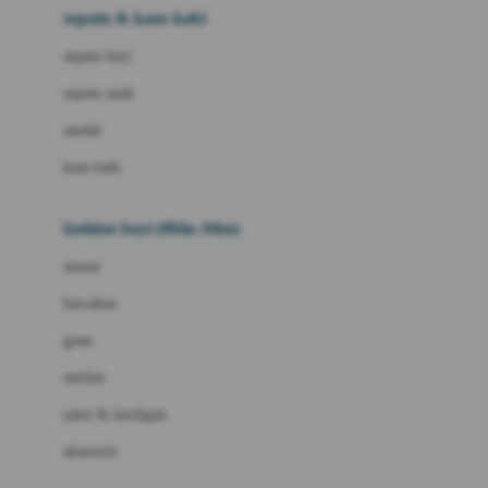
Beauty Barn
sepatu & kaus kaki
Bio Oil
sepatu bayi
Biolane
sepatu anak
Bite Fighters
sandal
Bizzi Growin
kaus kaki
Blackmores
fashion bayi (0bln-3thn)
Blooming Marvellous
atasan
Bonnels
bawahan
Bravado
gaun
Bruder
setelan
Brush Baby
jaket & kardigan
Buds Organics
aksesoris
Bugaboo