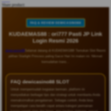
Share product:
FAQ & REVIEW DEWICASINO88
KUDAEMAS88 : ori777 Pasti JP Link
Login Resmi 2026
dewicasino88
Selamat datang di KUDAEMAS88! Temukan Slot Resmi
pilihan Starlight Princess paling Gacor Hari Ini malam ini. Nikmati
kemudahan trans...
FAQ dewicasino88 SLOT
Untuk mempermudah kegiatan bermain, platform ini
menyediakan berbagai tips dan strategi untuk membantu Anda
memaksimalkan pengalaman. Sebagai contoh, Anda bisa
mempelajari cara beralih cepat antara kategori permainan