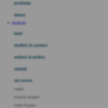
perabotan
Happy Tummy
Hauck
matras
Havaianas
SBOBET88
Hegen
botol
Hot Wheels
sterilizer & warmers
Hybrid
soothers & teethers
I
Inlacta DHA
celemek
Interlac
alat makan
Ivenet
cangkir
J
piring & mangkuk
Jack N Jill
sendok & garpu