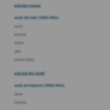
Buggygear
pakaian renang
Bumkins
anak laki-laki (18bln-8thn)
C
atasan
Cetaphil
bawahan
Chicco
setelan
Childlife
jaket
Clevamama
pakaian dalam
Cocolatte
Cottonseeds
pakaian ibu hamil
Cozy N Safe
anak perempuan (18bln-8thn)
Crane
atasan
Cybex
bawahan
D