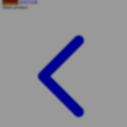
DAFTAR
LOGIN
Squishmallows
Share product:
Starbooks
Stick-O
Stokke
Sudocrem
Sumimo
Sunnylife
Sun-Staches
Swimava
T
Tommee Tippee
Trunki
Tutti Bambini