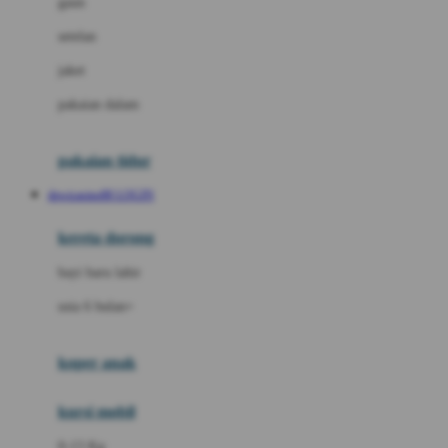
gaun
Dae Organics
setelan
Docare
jaket
Doona
pakaian dalam
Down To Earth
Drew
pakaian tidur
Dr. Brown's
dewicasino88 LOGIN
E
kereta dorong
ELC
bayi baru lahir
Ergobaby
usia 6 bulan+
Expert Care
koper anak
Ezyroller
kursi mobil
F
0-13 Kg