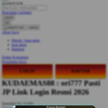
O
Pencarian Lanjutan
Oh Ma Grain
cancel
Okiedog
Cari
cancel
P
Akun Saya
Masuk / buat akun
Peachy
buat akun
Phil & Ted's
Bantuan
Philips Avent
Daftar Keinginan
Keranjang Saya
Pigeon
LOGIN
DAFTAR
Playgro
KUDAEMAS88 : ori777 Pasti
Poled Global
JP Link Login Resmi 2026
Ponycycle
Puma
Serendah
Rp 10.000
Pureats