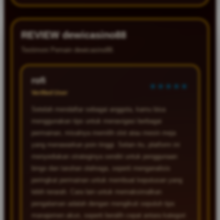
atau melihat promosi terbaru. Platform ini menyediakan
berbagai tips untuk menjelajahi platform. Misalnya,
cepat antara kategori game kasino dan aktivitas terkait
khusus. Selain itu, platform ini juga menyediakan
panduan penggunaan yang aman dan cepat untuk
kamu bisa mencoba strategi baru untuk permainan
olahraga. Anda dapat mengatur akun Anda dengan
pilihan untuk taruhan olahraga, dimana kamu dapat
mengelola akun, beralih antara kategori permainan, dan
bingo atau mempelajari cara menganalisis peringkat
mudah, memeriksa riwayat aktivitas, dan
mengikuti pertandingan favoritmu dan berpartisipasi
REVIEW dewicasino88
melakukan deposit maupun penarikan. Pengguna juga
dalam taruhan olahraga untuk mengambil keputusan
mengoptimalkan pengalaman bermain Anda secara
secara virtual. Untuk pengalaman yang lebih optimal,
bisa mendapatkan bantuan dukungan jika diperlukan.
Testimoni Pemain dewicasino88.
yang lebih tepat. Platform ini juga menyediakan
online. Platform ini juga memberikan informasi terbaru
terdapat tips dan strategi yang bisa kamu gunakan,
informasi tentang cara mengelola poin dan
tentang petunjuk menggunakan fitur-fitur platform dan
seperti mempelajari cara terbaik untuk mengelola
memanfaatkan promosi yang tersedia. Selain itu, kamu
update permainan yang terbaru. Dengan mempelajari
akunmu, mulai dari daftar (register) sebagai anggota
dina
bisa mendapatkan tips untuk navigasi cepat antar
★★★★★
tips dan strategi yang tersedia, Anda dapat
hingga memantau poin atau saldo. Pengguna juga
Verified User
kategori permainan, seperti dari casino ke olahraga atau
memaksimalkan pengalaman bermain dan menjelajahi
dapat dengan mudah beralih antara kategori permainan
sebaliknya. Bagi yang baru bergabung, ada panduan
Setelah mengunduh aplikasi dan mendaftar menjadi
berbagai macam game yang ditawarkan dengan cara
hanya dalam beberapa klik. Jadi, kamu dapat
mengenai cara daftar dan melakukan deposit serta
yang lebih mudah dan menyenangkan.
anggota, kamu bisa memulai petualangan seru di dunia
menikmati platform ini secara efektif dengan mengikuti
withdrawal dengan aman dan efisien. Dengan
online casino ini! Platform ini menyediakan beragam
alur penggunaan serta tips yang diberikan, untuk
mempelajari cara-cara ini, kamu akan lebih mudah
permainan seperti slot, bingo, dan berbagai jenis game
pengalaman bermain online yang menyenangkan dan
menikmati beragam game online seperti slot, table
optimal.
meja. Misalnya, untuk kamu penggemar olahraga,
games, dan sports betting dengan menciptakan
tersedia juga sports-related gaming untuk memuaskan
pengalaman yang menyenangkan dan bermanfaat.
semangatmu. Untuk memaksimalkan pengalaman
bermain, cobalah tips dan strategi yang tersedia, salah
satunya adalah analisa peringkat permainan agar
keputusanmu lebih tepat. Selain itu, platform ini juga