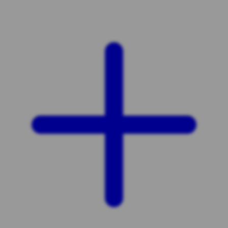
X
Xootz
Y
Yamatoya
Z
Zaxy
Zoggs
0-9
4Moms
59S