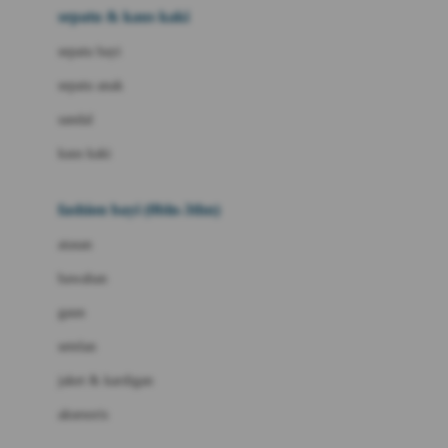
Beauty Barn
sepatu & kaus kaki
Bio Oil
sepatu bayi
Biolane
sepatu anak
Bite Fighters
sandal
Bizzi Growin
kaus kaki
Blackmores
fashion bayi (0bln-3thn)
Blooming Marvellous
atasan
Bonnels
bawahan
Bravado
gaun
Bruder
setelan
Brush Baby
jaket & kardigan
Buds Organics
aksesoris
Bugaboo