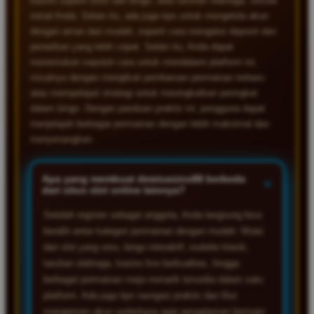
kasino seperti slots dan bingo, atau taruhan olahraga, sesuai
minat Anda. Selain itu, ada juga tips untuk mengelola akun
dengan aman dan mudah, seperti cara mengatur deposit dan
penarikan yang lebih cepat. Selain itu, Anda dapat
menemukan sepuluh cara untuk mendalami platform ini,
misalnya dengan mengikuti pembaruan permainan terbaru
atau mempelajari strategi untuk meningkatkan peringkat
dalam bingo. Dengan panduan praktis ini, pengguna dapat
menjelajah berbagai permainan dengan lebih maksimal dan
menyenangkan.
Apa yang membuat dewicasino88 berbeda
+
dari situs slot online lainnya?
Setelah register sebagai anggota, Anda langsung bisa
beralih antar kategori permainan dengan mudah. Mulai
dari slot yang seru, bingo interaktif, roulette klasik,
taruhan olahraga, kasino live berkualitas, hingga
berbagai permainan meja menarik tersedia dalam satu
platform. Ada juga tips navigasi praktis dan fitur
manajemen akun sederhana agar pengalaman bermain