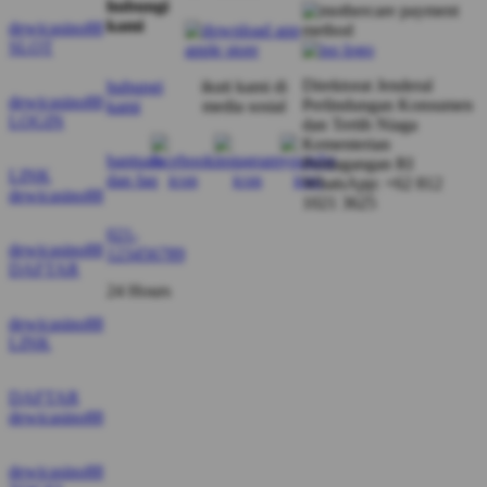
Perlindungan Konsumen
kami
media sosial
LOGIN
dan Tertib Niaga
Kementerian
bantuan
Perdagangan RI
LINK
dan faq
WhatsApp: +62 812
dewicasino88
1021 3625
021-
dewicasino88
123456789
DAFTAR
24 Hours
dewicasino88
LINK
DAFTAR
dewicasino88
dewicasino88
TOGEL
SITUS
dewicasino88