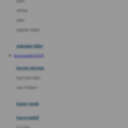
gaun
Dae Organics
setelan
Docare
jaket
Doona
pakaian dalam
Down To Earth
Drew
pakaian tidur
Dr. Brown's
dewicasino88 LOGIN
E
kereta dorong
ELC
bayi baru lahir
Ergobaby
usia 6 bulan+
Expert Care
koper anak
Ezyroller
kursi mobil
F
0-13 Kg