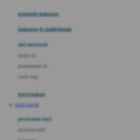
Joie
pengolah makanan
Joolz
Jujube
makanan & multivitamin
K
alat menyusui
Kiddycuts
pompa asi
Kumon
penyimpanan asi
L
cooler bags
Leapfrog
kursi makan
Leclerc
SLOT GACOR
Lee Vierra
Lillebaby
perawatan bayi
Little Bird Told Me
perawatan kulit
Little Miss Janis