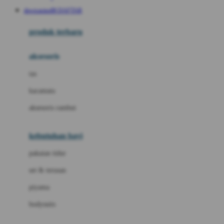
Awan
dewicasino88 DAFTAR
Azetabio
produk terbaru
B
aksesoris
Baabaasheepz
tas
Babiators
kacamata
Baby Dove
aksesoris rambut
Baby Jogger
Baby Rovega
kebutuhan bayi
Babybee
pakaian tidur
Banana Boat
set & terusan
Banz
piyama
Barbie
bodysuits
Beaba