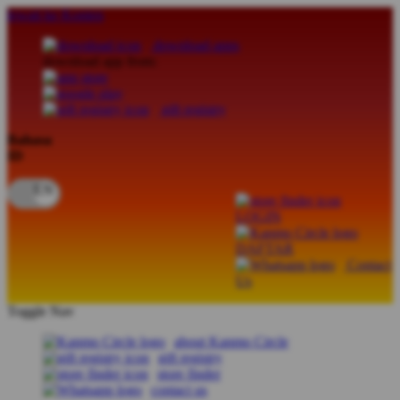
lewati ke Konten
download apps
download app from:
gift registry
Bahasa
ID
LOGIN
DAFTAR
Contact
Us
Toggle Nav
about Kanmo Circle
gift registry
store finder
contact us