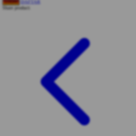
DAFTAR
LOGIN
Squishmallows
Share product:
Starbooks
Stick-O
Stokke
Sudocrem
Sumimo
Sunnylife
Sun-Staches
Swimava
T
Tommee Tippee
Trunki
Tutti Bambini