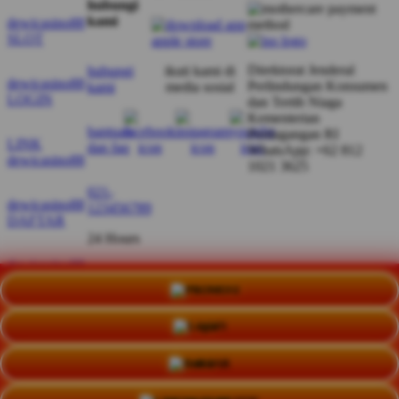
Perlindungan Konsumen
kami
media sosial
LOGIN
dan Tertib Niaga
Kementerian
bantuan
Perdagangan RI
LINK
dan faq
WhatsApp: +62 812
dewicasino88
1021 3625
021-
dewicasino88
123456789
DAFTAR
24 Hours
dewicasino88
LINK
DAFTAR
dewicasino88
PROMO
dewicasino88
TOGEL
LOGIN
SITUS
DAFTAR
dewicasino88