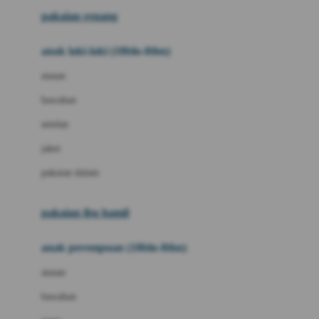
Buggygear
pakaian renang
Bumkins
anak laki-laki (18bln-8thn)
C
atasan
Cetaphil
bawahan
Chicco
setelan
Childlife
jaket
Clevamama
pakaian dalam
Cocolatte
Cottonseeds
pakaian ibu hamil
Cozy N Safe
anak perempuan (18bln-8thn)
Crane
atasan
Cybex
bawahan
D