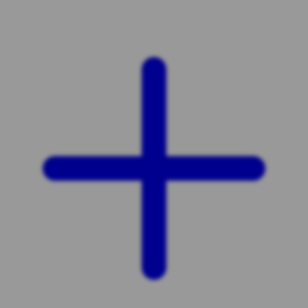
X
Xootz
Y
Yamatoya
Z
Zaxy
Zoggs
0-9
4Moms
59S