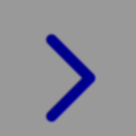
Twistshake
TY Toys
U
V
Veja
Vitaflow
Vtech
W
Waterland
Wellness