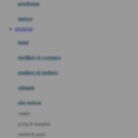
perabotan
Happy Tummy
Hauck
matras
Havaianas
SBOBET88
Hegen
botol
Hot Wheels
sterilizer & warmers
Hybrid
soothers & teethers
I
Inlacta DHA
celemek
Interlac
alat makan
Ivenet
cangkir
J
piring & mangkuk
Jack N Jill
sendok & garpu