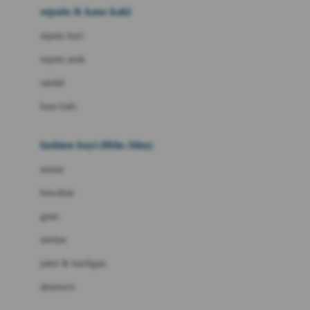
Beauty Barn
sepatu & kaus kaki
Bio Oil
sepatu bayi
Biolane
sepatu anak
Bite Fighters
sandal
Bizzi Growin
kaus kaki
Blackmores
fashion bayi (0bln-3thn)
Blooming Marvellous
atasan
Bonnels
bawahan
Bravado
gaun
Bruder
setelan
Brush Baby
jaket & kardigan
Buds Organics
aksesoris
Bugaboo