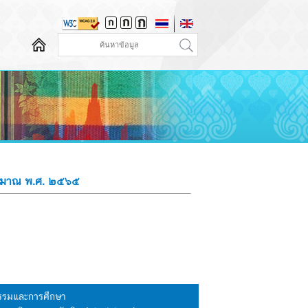
ประมาณ พ.ศ. ๒๕๖๕
นธรรมและการศึกษา