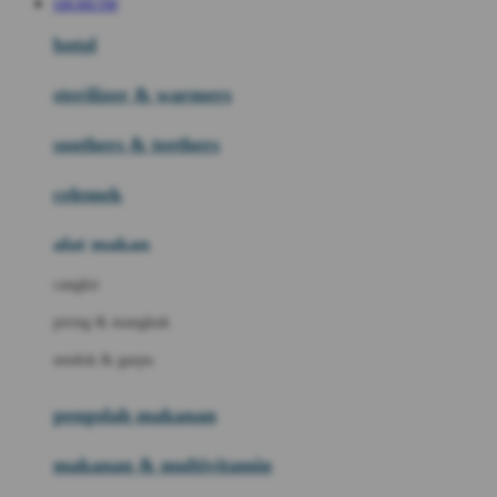
SBOBET88
botol
sterilizer & warmers
soothers & teethers
celemek
alat makan
cangkir
piring & mangkuk
sendok & garpu
pengolah makanan
makanan & multivitamin