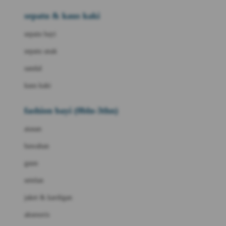
sepatu & kaus kaki
sepatu bayi
sepatu anak
sandal
kaus kaki
fashion bayi (0bln-3thn)
atasan
bawahan
gaun
setelan
jaket & kardigan
aksesoris