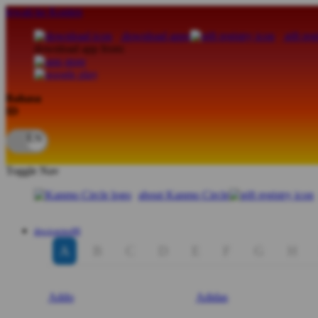
lewati ke Konten
download apps
gift reg
download app from:
Bahasa
ID
Toggle Nav
about Kanmo Circle
dewicasino88
A
B
C
D
E
F
G
H
Addo
Adidas