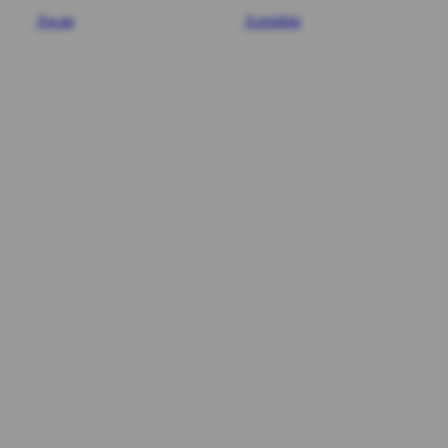
Awan
Azetabio