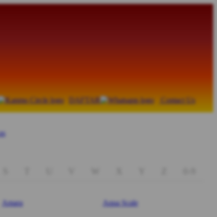
DAFTAR
Contact Us
us
S
T
U
V
W
X
Y
Z
0-9
Amara
Aqua Scale