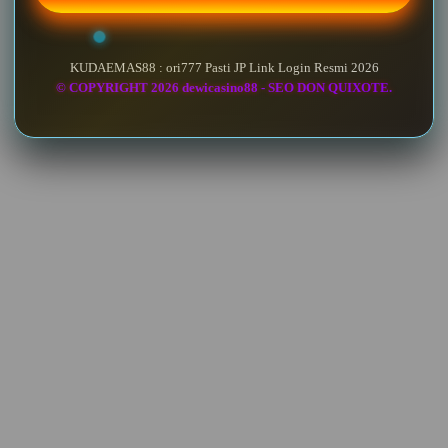
KUDAEMAS88 : ori777 Pasti JP Link Login Resmi 2026
© COPYRIGHT 2026 dewicasino88 - SEO DON QUIXOTE.