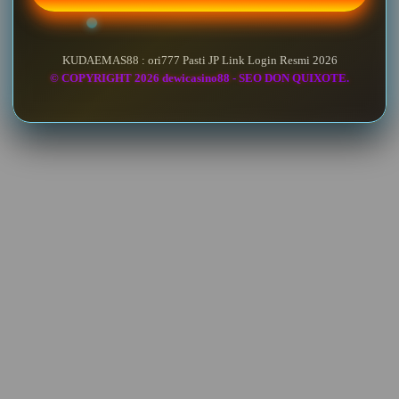
KUDAEMAS88 : ori777 Pasti JP Link Login Resmi 2026
© COPYRIGHT 2026 dewicasino88 - SEO DON QUIXOTE.