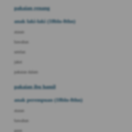
pakaian renang
anak laki-laki (18bln-8thn)
atasan
bawahan
setelan
jaket
pakaian dalam
pakaian ibu hamil
anak perempuan (18bln-8thn)
atasan
bawahan
gaun