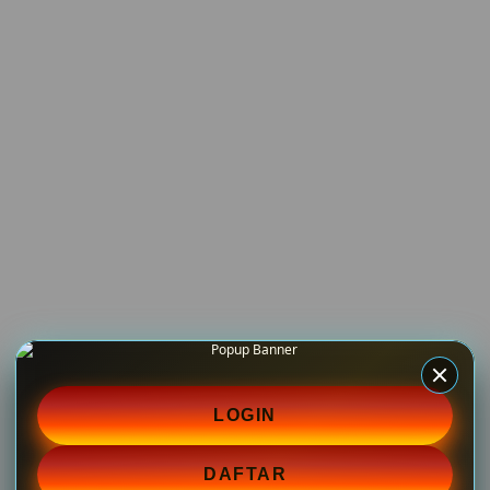
LOGIN
DAFTAR