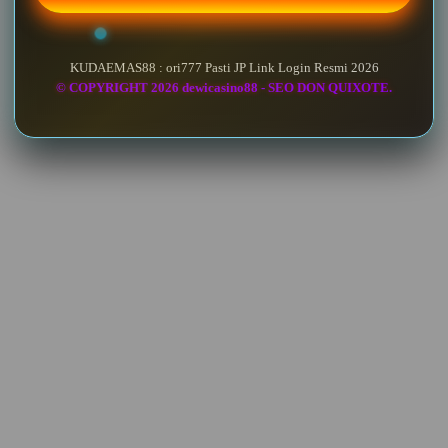
KUDAEMAS88 : ori777 Pasti JP Link Login Resmi 2026
© COPYRIGHT 2026 dewicasino88 - SEO DON QUIXOTE.