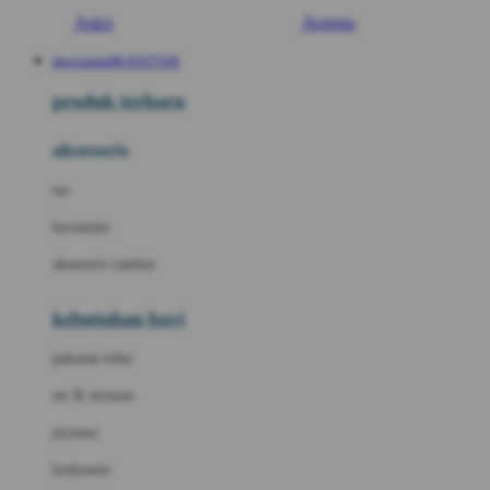
Asics
Aveeno
dewicasino88 DAFTAR
produk terbaru
aksesoris
tas
kacamata
aksesoris rambut
kebutuhan bayi
pakaian tidur
set & terusan
piyama
bodysuits