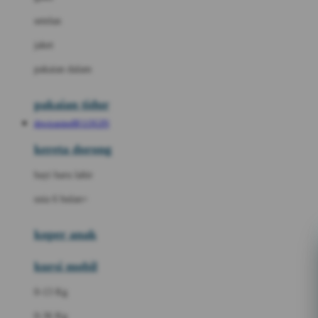
setelan
jaket
pakaian dalam
pakaian tidur
dewicasino88 LOGIN
kereta dorong
bayi baru lahir
usia 6 bulan+
koper anak
kursi mobil
0-13 Kg
0-36 Kg