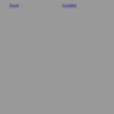
Awan
Azetabio