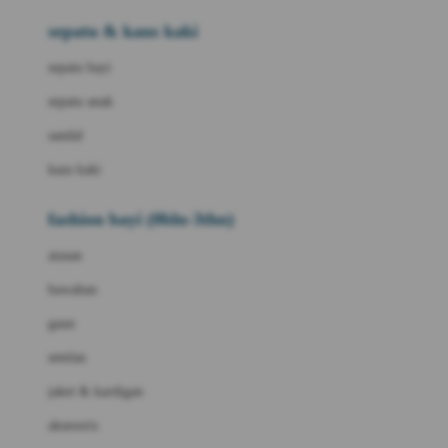
sepatu & kaus kaki
sepatu bayi
sepatu anak
sandal
kaus kaki
fashion bayi (0bln-3thn)
atasan
bawahan
gaun
setelan
jaket & kardigan
aksesoris