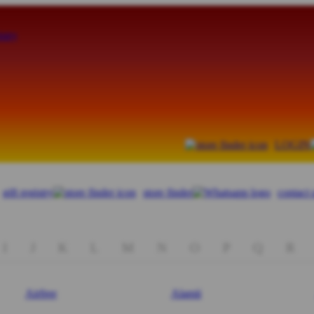
istry
LOGIN
gift registry
store finder
contact 
I
J
K
L
M
N
O
P
Q
R
Airfree
Alamii