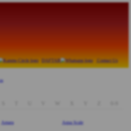
DAFTAR
Contact Us
us
S
T
U
V
W
X
Y
Z
0-9
Amara
Aqua Scale