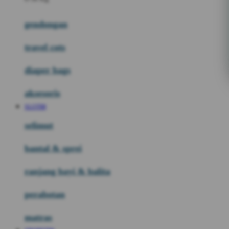
gendongan
travel cots
diaper bags
aksesoris
SLOT88
selimut
bantal & sprei
ranjang bayi & balita
perabotan
matras