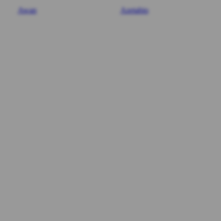
Awan
Azetabio