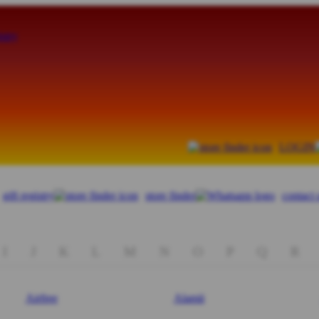
istry
LOGIN
gift registry
store finder
contact 
I
J
K
L
M
N
O
P
Q
R
Airfree
Alamii