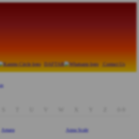
DAFTAR
Contact Us
us
S
T
U
V
W
X
Y
Z
0-9
Amara
Aqua Scale