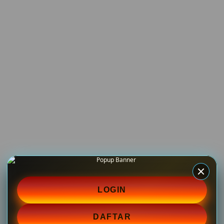
LOGIN
DAFTAR