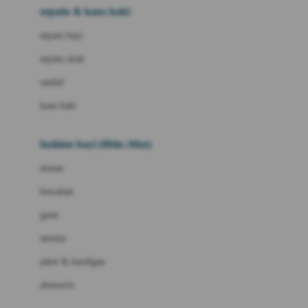
Beauty Barn
sepatu & kaus kaki
Bio Oil
sepatu bayi
Biolane
sepatu anak
Bite Fighters
sandal
Bizzi Growin
kaus kaki
Blackmores
fashion bayi (0bln-3thn)
Blooming Marvellous
atasan
Bonnels
bawahan
Bravado
gaun
Bruder
setelan
Brush Baby
jaket & kardigan
Buds Organics
aksesoris
Bugaboo