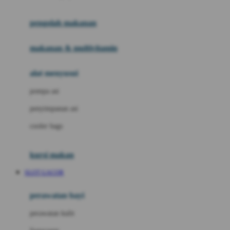
Joie
pengolah makanan
Joolz
Jujube
makanan & multivitamin
K
alat menyusui
Kiddycuts
pompa asi
Kumon
penyimpanan asi
L
cooler bags
Leapfrog
kursi makan
Leclerc
SLOT GACOR
Lee Vierra
Lillebaby
perawatan bayi
Little Bird Told Me
perawatan kulit
Little Miss Janis