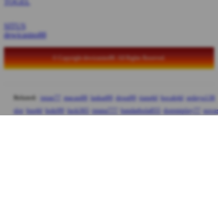
© Copyright dewicasino88. All Rights Reserved.
Related:
intan77
macau88
laskar89
dewa99
tiara4d
bocah4d
sedayu138
slot
bus4d
hoki99
luck365
istana777
bandarbola855
doremiplay77
nova