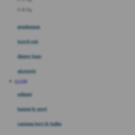
Felt So Sweet
0-36 Kg
Fisher Price
Flipper
gendongan
Friends Of Sally
travel cots
G
diaper bags
Gb
Geko
aksesoris
Graco
SLOT88
Gund
selimut
H
bantal & sprei
Habbie
Haenim
ranjang bayi & balita
Happy Horse