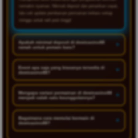
semakin nyaman. Nikmati deposit dan penarikan cepat,
lalu cek update pembaruan permainan terbaru setiap
minggu untuk raih poin tinggi!
Apakah minimal deposit di dewicasino88
+
ramah untuk pemain baru?
Platform ini menyediakan beragam pilihan permainan
online untuk Anda nikmati, mulai dari digital slots dan
Event apa saja yang biasanya tersedia di
+
dewicasino88?
bingo hingga table games dan sports-related gaming.
Sebagai contoh, selain mengakses beragam pilihan
Setelah mendaftar, anggota dapat menggunakan tips
game yang tersedia, Anda juga dapat mempelajari
untuk menavigasi berbagai permainan kasino, slot,
Mengapa variasi permainan di dewicasino88
strategize untuk meningkatkan peluang bermain seperti
+
menjadi salah satu keunggulannya?
bingo, dan taruhan olahraga di platform ini. Misalnya,
menganalisis peringkat permainan untuk membuat
para pemain bisa memilih permainan yang memiliki poin
keputusan lebih hati-hati dalam taruhan olahraga. Cara
Platform ini memungkinkan kamu untuk menjelajahi
tinggi atau strategi seperti menganalisis peringkat
ini dapat membantu Anda lebih menikmati pengalaman
berbagai macam permainan online, seperti slot, bingo,
Bagaimana cara memulai bermain di
permainan dalam kategori olahraga untuk membuat
+
berpartisipasi dalam berbagai macam event olahraga.
dewicasino88?
dan berbagai jenis permainan meja. Misalnya, kamu
keputusan yang lebih hati-hati. Selain itu, pengguna
Selain itu, platform ini menawarkan tips untuk
bisa mencoba slot dengan hadiah-hadiah menarik atau
dapat mengakses tips tentang cara mendaftar gratis
Setelah daftar akun selesai, kamu bisa menggunakan
manajemen akun yang efektif, seperti beralih dengan
menantang dirimu dalam game bingo dengan strategi