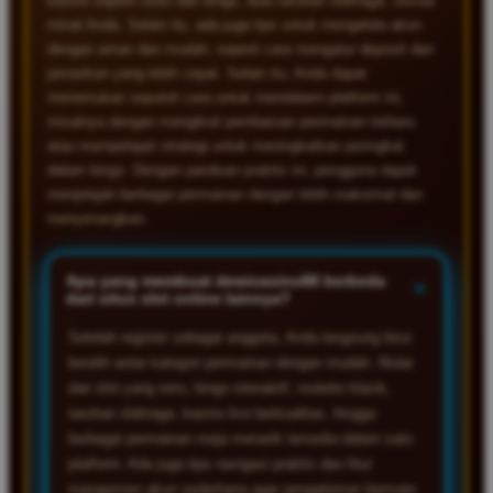
kasino seperti slots dan bingo, atau taruhan olahraga, sesuai
minat Anda. Selain itu, ada juga tips untuk mengelola akun
dengan aman dan mudah, seperti cara mengatur deposit dan
penarikan yang lebih cepat. Selain itu, Anda dapat
menemukan sepuluh cara untuk mendalami platform ini,
misalnya dengan mengikuti pembaruan permainan terbaru
atau mempelajari strategi untuk meningkatkan peringkat
dalam bingo. Dengan panduan praktis ini, pengguna dapat
menjelajah berbagai permainan dengan lebih maksimal dan
menyenangkan.
Apa yang membuat dewicasino88 berbeda
+
dari situs slot online lainnya?
Setelah register sebagai anggota, Anda langsung bisa
beralih antar kategori permainan dengan mudah. Mulai
dari slot yang seru, bingo interaktif, roulette klasik,
taruhan olahraga, kasino live berkualitas, hingga
berbagai permainan meja menarik tersedia dalam satu
platform. Ada juga tips navigasi praktis dan fitur
manajemen akun sederhana agar pengalaman bermain