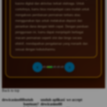
‹
›
Back to top
dewicasino88
butuh
unduh aplikasi
we accept
bantuan?
dewicasino88
hubungi
kami
dewicasino88
SLOT
Direktorat Jenderal
hubungi
ikuti kami di
dewicasino88