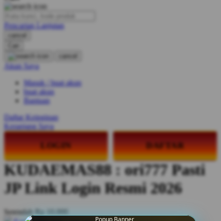
O
Pencarian Lanjutan
Oh Ma Grain
cancel
Okiedog
Cari
cancel
P
Akun Saya
Masuk / buat akun
Peachy
buat akun
Phil & Ted's
Bantuan
Philips Avent
Daftar Keinginan
Keranjang Saya
Pigeon
LOGIN
DAFTAR
Playgro
KUDAEMAS88 : ori777 Pasti
Poled Global
JP Link Login Resmi 2026
Ponycycle
Puma
Serendah
Rp 10.000
Pureats