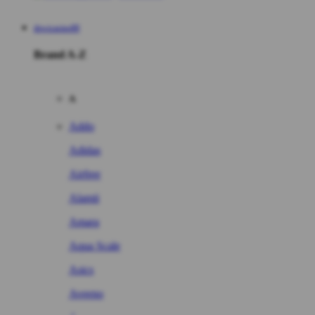
dewicasino88
Brand A-Z
A
Addo
Adidas
Airfree
Alamii
Amara
Aqua Scale
Asics
Aveeno