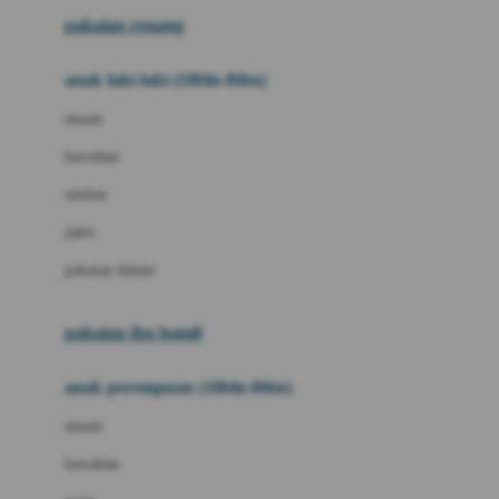
Buggygear
pakaian renang
Bumkins
anak laki-laki (18bln-8thn)
C
atasan
Cetaphil
bawahan
Chicco
setelan
Childlife
jaket
Clevamama
pakaian dalam
Cocolatte
Cottonseeds
pakaian ibu hamil
Cozy N Safe
anak perempuan (18bln-8thn)
Crane
atasan
Cybex
bawahan
D