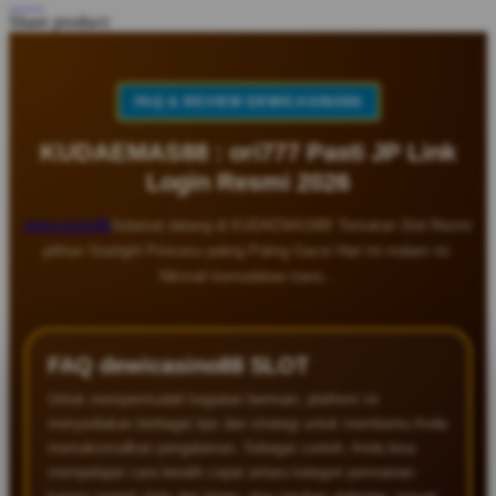
Share product:
FAQ & REVIEW DEWICASINO88
KUDAEMAS88 : ori777 Pasti JP Link
Login Resmi 2026
dewicasino88
Selamat datang di KUDAEMAS88! Temukan Slot Resmi
pilihan Starlight Princess paling Paling Gacor Hari Ini malam ini.
Nikmati kemudahan trans...
FAQ dewicasino88 SLOT
Untuk mempermudah kegiatan bermain, platform ini
menyediakan berbagai tips dan strategi untuk membantu Anda
memaksimalkan pengalaman. Sebagai contoh, Anda bisa
mempelajari cara beralih cepat antara kategori permainan