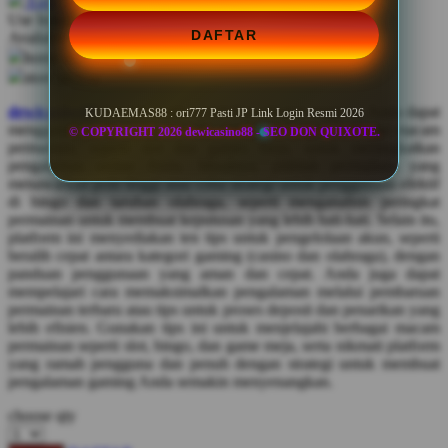
Earn
1.000.000
-
100.000.000
Bonus
Use Installment Options from
.
Laarn more
Q
DAFTAR
Available for :
home delivery
QV Baby
store pickup
dewicasino88
Setelah Anda mendaftar sebagai anggota, Anda dapat
KUDAEMAS88 : ori777 Pasti JP Link Login Resmi 2026
R
menggunakan tips yang tersedia untuk menavigasi berbagai macam
© COPYRIGHT 2026 dewicasino88 - SEO DON QUIXOTE.
permainan, seperti slot dan games meja, untuk meningkatkan
Real Shades
pengalaman online Anda. Misalnya, pilihlah permainan yang
menawarkan poin tinggi atau coba strategi untuk penggunaan efektif
Red Castle
di bingo dan taruhan olahraga, seperti menganalisis peringkat
permainan untuk membuat keputusan yang lebih hati-hati. Selain itu,
Ribbon Madness
platform ini menyediakan ten tips untuk pengelolaan akun, seperti
beralih cepat antara kategori gaming (casino dan olahraga), dengan
S
panduan penggunaan yang aman dan cepat. Anda juga dapat
mempelajari cara memaksimalkan pengalaman melalui pembaruan
Sebamed
permainan terbaru atau tips untuk proses deposit dan penarikan yang
lebih efisien. Gunakan tips ini untuk menjelajahi berbagai macam
Silver Cross
permainan seperti slot, bingo, dan game meja, serta nikmati platform
yang ramah pengguna dan penuh dengan strategi untuk membuat
Simply Idea
pengalaman gaming Anda semakin menyenangkan.
Skip Hop
choose qty
Spectra