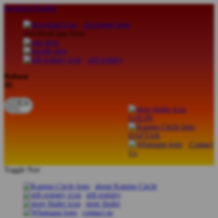
lewati ke Konten
download apps
download app from:
gift registry
Bahasa
ID
LOGIN
DAFTAR
Contact
Us
Toggle Nav
about Kanmo Circle
gift registry
store finder
contact us