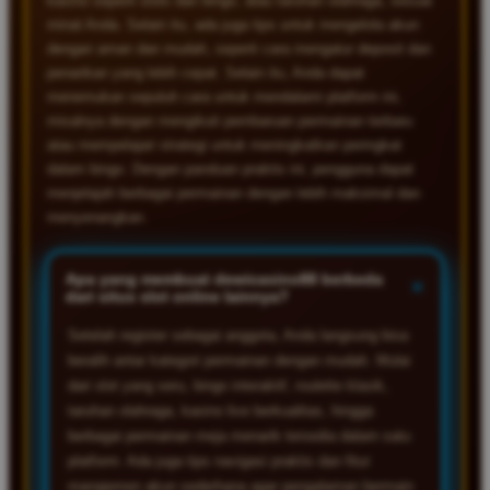
kasino seperti slots dan bingo, atau taruhan olahraga, sesuai
minat Anda. Selain itu, ada juga tips untuk mengelola akun
dengan aman dan mudah, seperti cara mengatur deposit dan
penarikan yang lebih cepat. Selain itu, Anda dapat
menemukan sepuluh cara untuk mendalami platform ini,
misalnya dengan mengikuti pembaruan permainan terbaru
atau mempelajari strategi untuk meningkatkan peringkat
dalam bingo. Dengan panduan praktis ini, pengguna dapat
menjelajah berbagai permainan dengan lebih maksimal dan
menyenangkan.
Apa yang membuat dewicasino88 berbeda
+
dari situs slot online lainnya?
Setelah register sebagai anggota, Anda langsung bisa
beralih antar kategori permainan dengan mudah. Mulai
dari slot yang seru, bingo interaktif, roulette klasik,
taruhan olahraga, kasino live berkualitas, hingga
berbagai permainan meja menarik tersedia dalam satu
platform. Ada juga tips navigasi praktis dan fitur
manajemen akun sederhana agar pengalaman bermain