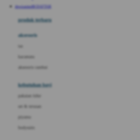
Awan
dewicasino88 DAFTAR
Azetabio
produk terbaru
B
aksesoris
Baabaasheepz
tas
Babiators
kacamata
Baby Dove
aksesoris rambut
Baby Jogger
Baby Rovega
kebutuhan bayi
Babybee
pakaian tidur
Banana Boat
set & terusan
Banz
piyama
Barbie
bodysuits
Beaba