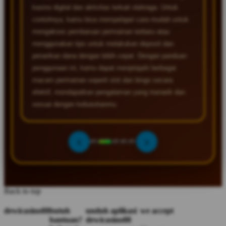
menawarkan panduan tentang cara mudah mengelola
akun, seperti beralih cepat antara kategori permainan
atau memeriksa riwayat aktivitas secara teratur.
Jangan lupa, akses update terbaru untuk menikmati
permainan baru dan fitur-fitur menarik!
‹
›
Back to top
dewicasino88
butuh
unduh aplikasi
we accept
bantuan?
dewicasino88
hubungi
kami
dewicasino88
SLOT
Direktorat Jenderal
hubungi
ikuti kami di
dewicasino88