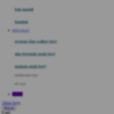
Mini Monkey
Moby
bak mandi
Momami
handuk
Mothercare
SITUS SLOT
Mustela
ayunan dan walker bayi
My Buddy Tag
My K
alas bermain anak bayi
N
mainan anak bayi
Naif
mothercare toys
Nike
elc toys
Nordic Natural
SLOT
Nuby
Akun Saya
Nuna
Masuk
Cari