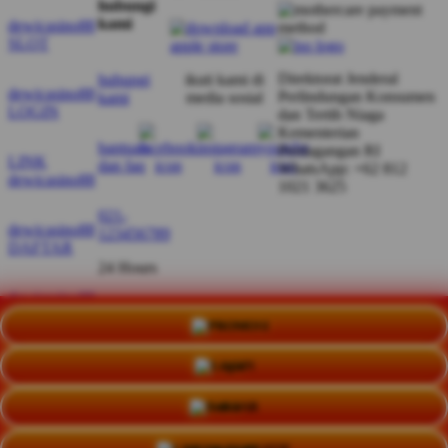
Perlindungan Konsumen
kami
media sosial
LOGIN
dan Tertib Niaga
Kementerian
bantuan
Perdagangan RI
LINK
dan faq
WhatsApp: +62 812
dewicasino88
1021 3625
021-
dewicasino88
123456789
DAFTAR
24 Hours
dewicasino88
LINK
DAFTAR
dewicasino88
PROMO
dewicasino88
TOGEL
LOGIN
SITUS
DAFTAR
dewicasino88