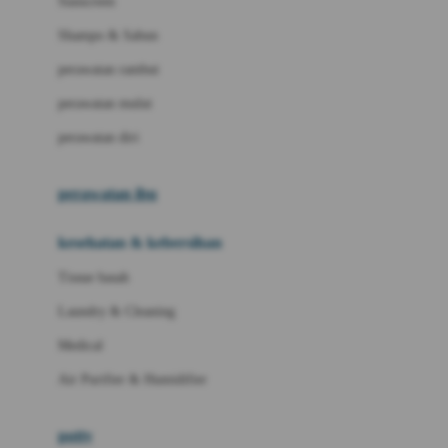
Sunscreen
London Taxi
Shampo & Sabun
Love To Dream
perawatan rambut
perawatan mulut
M
perawatan diri
Magformers
Mama's Choice
perawatan ibu
Mamas&Papas
kesehatan & kebersihan
Mamaway
Tissue basah
Maxi Cosi
Laundry & Cleaning
Megabloks
Medical
Micro
Air Purifier & Humidifier
MiDeer
Mimi & Lula
potty