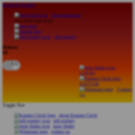
lewati ke Konten
download apps
download app from:
gift registry
Bahasa
ID
LOGIN
DAFTAR
Contact
Us
Toggle Nav
about Kanmo Circle
gift registry
store finder
contact us