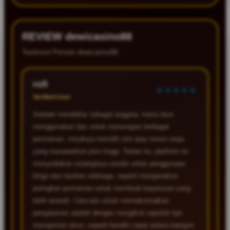
atau melihat promosi terbaru. Platform ini menyediakan
berbagai tips untuk menjelajahi platform. Misalnya,
cepat antara kategori game kasino dan aktivitas terkait
khusus. Selain itu, platform ini juga menyediakan
panduan penggunaan yang aman dan cepat untuk
kamu bisa mencoba strategi baru untuk permainan
olahraga. Anda dapat mengatur akun Anda dengan
pilihan untuk taruhan olahraga, dimana kamu dapat
mengelola akun, beralih antara kategori permainan, dan
bingo atau mempelajari cara menganalisis peringkat
mudah, memeriksa riwayat aktivitas, dan
mengikuti pertandingan favoritmu dan berpartisipasi
REVIEW dewicasino88
melakukan deposit maupun penarikan. Pengguna juga
dalam taruhan olahraga untuk mengambil keputusan
mengoptimalkan pengalaman bermain Anda secara
secara virtual. Untuk pengalaman yang lebih optimal,
bisa mendapatkan bantuan dukungan jika diperlukan.
Testimoni Pemain dewicasino88.
yang lebih tepat. Platform ini juga menyediakan
online. Platform ini juga memberikan informasi terbaru
terdapat tips dan strategi yang bisa kamu gunakan,
informasi tentang cara mengelola poin dan
tentang petunjuk menggunakan fitur-fitur platform dan
seperti mempelajari cara terbaik untuk mengelola
memanfaatkan promosi yang tersedia. Selain itu, kamu
update permainan yang terbaru. Dengan mempelajari
akunmu, mulai dari daftar (register) sebagai anggota
dina
bisa mendapatkan tips untuk navigasi cepat antar
★★★★★
tips dan strategi yang tersedia, Anda dapat
hingga memantau poin atau saldo. Pengguna juga
Verified User
kategori permainan, seperti dari casino ke olahraga atau
memaksimalkan pengalaman bermain dan menjelajahi
dapat dengan mudah beralih antara kategori permainan
sebaliknya. Bagi yang baru bergabung, ada panduan
Setelah mengunduh aplikasi dan mendaftar menjadi
berbagai macam game yang ditawarkan dengan cara
hanya dalam beberapa klik. Jadi, kamu dapat
mengenai cara daftar dan melakukan deposit serta
yang lebih mudah dan menyenangkan.
anggota, kamu bisa memulai petualangan seru di dunia
menikmati platform ini secara efektif dengan mengikuti
withdrawal dengan aman dan efisien. Dengan
online casino ini! Platform ini menyediakan beragam
alur penggunaan serta tips yang diberikan, untuk
mempelajari cara-cara ini, kamu akan lebih mudah
permainan seperti slot, bingo, dan berbagai jenis game
pengalaman bermain online yang menyenangkan dan
menikmati beragam game online seperti slot, table
optimal.
meja. Misalnya, untuk kamu penggemar olahraga,
games, dan sports betting dengan menciptakan
tersedia juga sports-related gaming untuk memuaskan
pengalaman yang menyenangkan dan bermanfaat.
semangatmu. Untuk memaksimalkan pengalaman
bermain, cobalah tips dan strategi yang tersedia, salah
satunya adalah analisa peringkat permainan agar
keputusanmu lebih tepat. Selain itu, platform ini juga