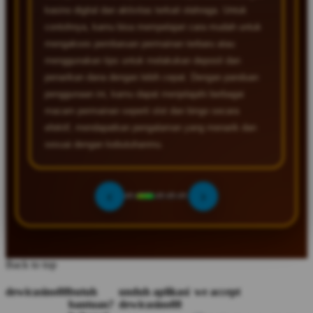
menawarkan panduan tentang cara mudah mengelola
akun, seperti beralih cepat antara kategori permainan
atau memeriksa riwayat aktivitas secara teratur.
Jangan lupa, akses update terbaru untuk menikmati
permainan baru dan fitur-fitur menarik!
‹
›
Back to top
dewicasino88
butuh
unduh aplikasi
we accept
bantuan?
dewicasino88
hubungi
kami
dewicasino88
SLOT
Direktorat Jenderal
hubungi
ikuti kami di
dewicasino88