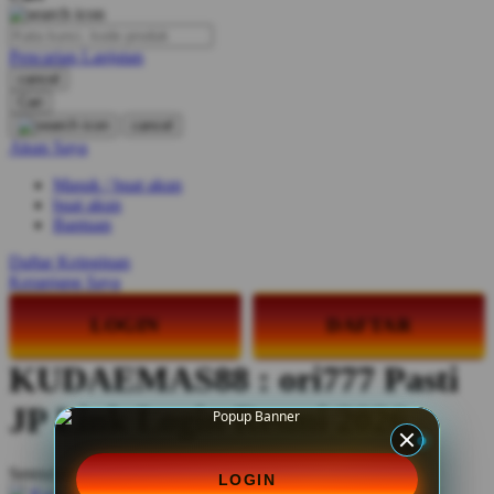
O
Pencarian Lanjutan
Oh Ma Grain
cancel
Okiedog
Cari
cancel
P
Akun Saya
Masuk / buat akun
Peachy
buat akun
Phil & Ted's
Bantuan
Philips Avent
Daftar Keinginan
Keranjang Saya
Pigeon
LOGIN
DAFTAR
Playgro
KUDAEMAS88 : ori777 Pasti
Poled Global
JP Link Login Resmi 2026
Ponycycle
Puma
Serendah
Rp 10.000
LOGIN
Pureats