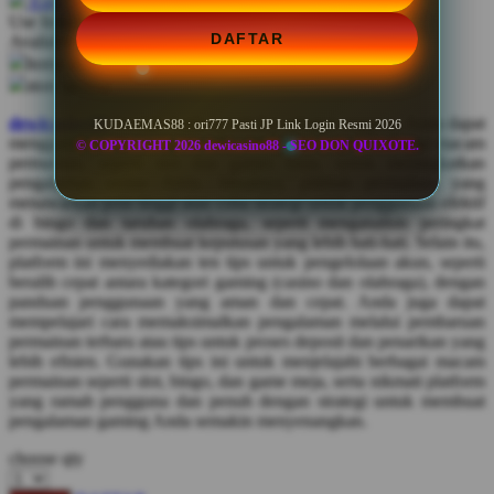
Earn
1.000.000
-
100.000.000
Bonus
Use Installment Options from
.
Laarn more
Q
DAFTAR
Available for :
home delivery
QV Baby
store pickup
dewicasino88
Setelah Anda mendaftar sebagai anggota, Anda dapat
KUDAEMAS88 : ori777 Pasti JP Link Login Resmi 2026
R
menggunakan tips yang tersedia untuk menavigasi berbagai macam
© COPYRIGHT 2026 dewicasino88 - SEO DON QUIXOTE.
permainan, seperti slot dan games meja, untuk meningkatkan
Real Shades
pengalaman online Anda. Misalnya, pilihlah permainan yang
menawarkan poin tinggi atau coba strategi untuk penggunaan efektif
Red Castle
di bingo dan taruhan olahraga, seperti menganalisis peringkat
permainan untuk membuat keputusan yang lebih hati-hati. Selain itu,
Ribbon Madness
platform ini menyediakan ten tips untuk pengelolaan akun, seperti
beralih cepat antara kategori gaming (casino dan olahraga), dengan
S
panduan penggunaan yang aman dan cepat. Anda juga dapat
mempelajari cara memaksimalkan pengalaman melalui pembaruan
Sebamed
permainan terbaru atau tips untuk proses deposit dan penarikan yang
lebih efisien. Gunakan tips ini untuk menjelajahi berbagai macam
Silver Cross
permainan seperti slot, bingo, dan game meja, serta nikmati platform
yang ramah pengguna dan penuh dengan strategi untuk membuat
Simply Idea
pengalaman gaming Anda semakin menyenangkan.
Skip Hop
choose qty
Spectra