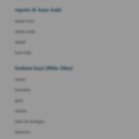
sepatu & kaus kaki
sepatu bayi
sepatu anak
sandal
kaus kaki
fashion bayi (0bln-3thn)
atasan
bawahan
gaun
setelan
jaket & kardigan
aksesoris