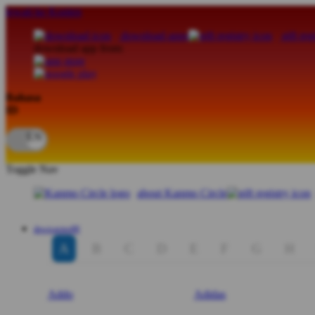
lewati ke Konten
download apps
gift reg
download app from:
Bahasa
ID
Toggle Nav
about Kanmo Circle
dewicasino88
A
B
C
D
E
F
G
H
Addo
Adidas