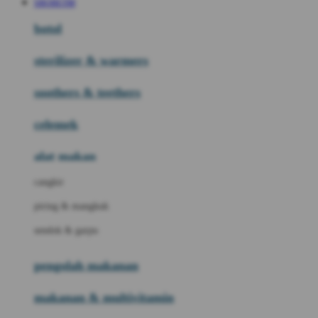
SBOBET88
botol
sterilizer & warmers
soothers & teethers
celemek
alat makan
cangkir
piring & mangkuk
sendok & garpu
pengolah makanan
makanan & multivitamin