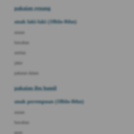
pakaian renang
anak laki-laki (18bln-8thn)
atasan
bawahan
setelan
jaket
pakaian dalam
pakaian ibu hamil
anak perempuan (18bln-8thn)
atasan
bawahan
gaun