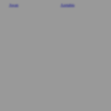
Awan
Azetabio