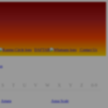
DAFTAR
Contact Us
us
S
T
U
V
W
X
Y
Z
0-9
Amara
Aqua Scale