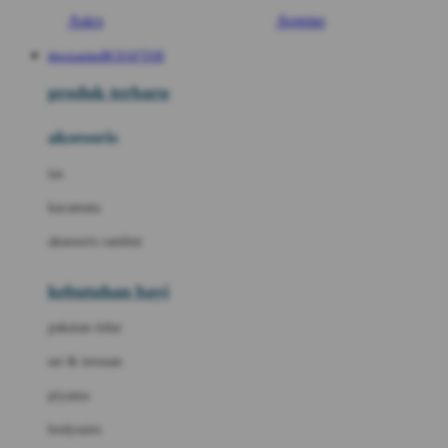
Asics
Aveeno
dewicasino88 DAFTAR
produk terbaru
aksesoris
tas
kacamata
aksesoris rambut
kebutuhan bayi
pakaian tidur
set & terusan
piyama
bodysuits