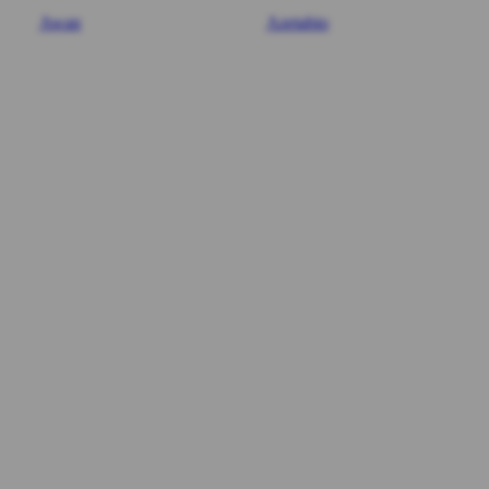
Awan
Azetabio