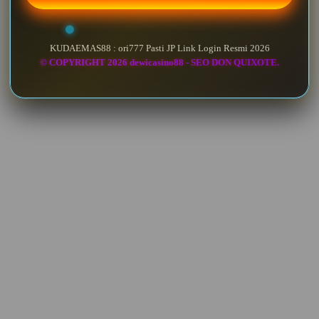
KUDAEMAS88 : ori777 Pasti JP Link Login Resmi 2026
© COPYRIGHT 2026 dewicasino88 - SEO DON QUIXOTE.