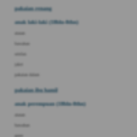
pakaian renang
anak laki-laki (18bln-8thn)
atasan
bawahan
setelan
jaket
pakaian dalam
pakaian ibu hamil
anak perempuan (18bln-8thn)
atasan
bawahan
gaun