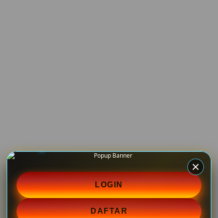
LOGIN
DAFTAR