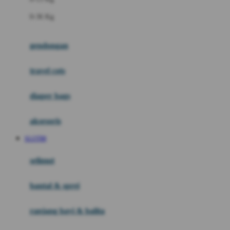
Felt So Sweet
0-36 Kg
Fisher Price
Flipper
gendongan
Friends Of Sally
travel cots
G
diaper bags
Gb
Geko
aksesoris
Graco
SLOT88
Gund
selimut
H
bantal & sprei
Habbie
Haenim
ranjang bayi & balita
Happy Horse