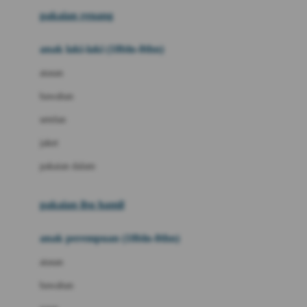
Buggygear
pakaian renang
Bumkins
anak laki-laki (18bln-8thn)
C
atasan
Cetaphil
bawahan
Chicco
setelan
Childlife
jaket
Clevamama
pakaian dalam
Cocolatte
Cottonseeds
pakaian ibu hamil
Cozy N Safe
anak perempuan (18bln-8thn)
Crane
atasan
Cybex
bawahan
D