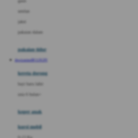
gaun
Dae Organics
setelan
Docare
jaket
Doona
pakaian dalam
Down To Earth
Drew
pakaian tidur
Dr. Brown's
dewicasino88 LOGIN
E
kereta dorong
ELC
bayi baru lahir
Ergobaby
usia 6 bulan+
Expert Care
koper anak
Ezyroller
kursi mobil
F
0-13 Kg