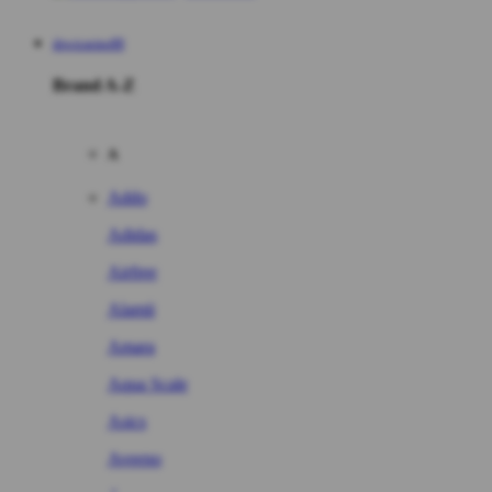
dewicasino88
Brand A-Z
A
Addo
Adidas
Airfree
Alamii
Amara
Aqua Scale
Asics
Aveeno