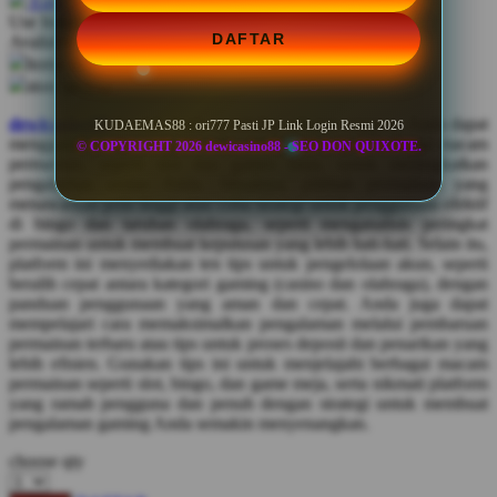
Earn
1.000.000
-
100.000.000
Bonus
Use Installment Options from
.
Laarn more
Q
DAFTAR
Available for :
home delivery
QV Baby
store pickup
dewicasino88
Setelah Anda mendaftar sebagai anggota, Anda dapat
KUDAEMAS88 : ori777 Pasti JP Link Login Resmi 2026
R
menggunakan tips yang tersedia untuk menavigasi berbagai macam
© COPYRIGHT 2026 dewicasino88 - SEO DON QUIXOTE.
permainan, seperti slot dan games meja, untuk meningkatkan
Real Shades
pengalaman online Anda. Misalnya, pilihlah permainan yang
menawarkan poin tinggi atau coba strategi untuk penggunaan efektif
Red Castle
di bingo dan taruhan olahraga, seperti menganalisis peringkat
permainan untuk membuat keputusan yang lebih hati-hati. Selain itu,
Ribbon Madness
platform ini menyediakan ten tips untuk pengelolaan akun, seperti
beralih cepat antara kategori gaming (casino dan olahraga), dengan
S
panduan penggunaan yang aman dan cepat. Anda juga dapat
mempelajari cara memaksimalkan pengalaman melalui pembaruan
Sebamed
permainan terbaru atau tips untuk proses deposit dan penarikan yang
lebih efisien. Gunakan tips ini untuk menjelajahi berbagai macam
Silver Cross
permainan seperti slot, bingo, dan game meja, serta nikmati platform
yang ramah pengguna dan penuh dengan strategi untuk membuat
Simply Idea
pengalaman gaming Anda semakin menyenangkan.
Skip Hop
choose qty
Spectra