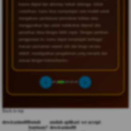
‹
›
Back to top
dewicasino88
butuh
unduh aplikasi
we accept
bantuan?
dewicasino88
hubungi
kami
dewicasino88
SLOT
Direktorat Jenderal
hubungi
ikuti kami di
dewicasino88