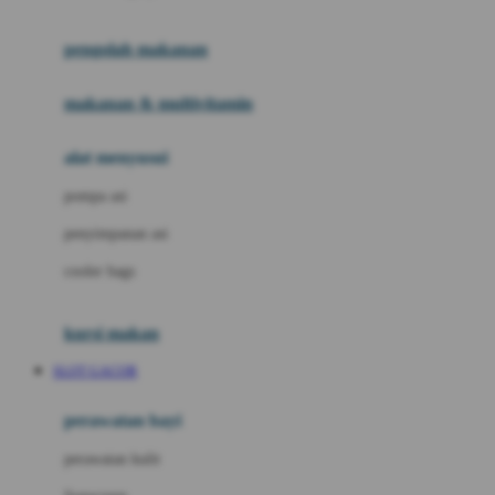
Joie
pengolah makanan
Joolz
Jujube
makanan & multivitamin
K
alat menyusui
Kiddycuts
pompa asi
Kumon
penyimpanan asi
L
cooler bags
Leapfrog
kursi makan
Leclerc
SLOT GACOR
Lee Vierra
Lillebaby
perawatan bayi
Little Bird Told Me
perawatan kulit
Little Miss Janis