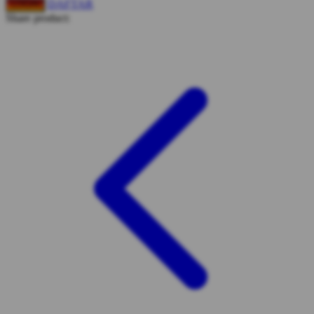
DAFTAR
LOGIN
Squishmallows
Share product:
Starbooks
Stick-O
Stokke
Sudocrem
Sumimo
Sunnylife
Sun-Staches
Swimava
T
Tommee Tippee
Trunki
Tutti Bambini