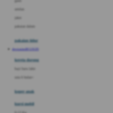
gaun
Dae Organics
setelan
Docare
jaket
Doona
pakaian dalam
Down To Earth
Drew
pakaian tidur
Dr. Brown's
dewicasino88 LOGIN
E
kereta dorong
ELC
bayi baru lahir
Ergobaby
usia 6 bulan+
Expert Care
koper anak
Ezyroller
kursi mobil
F
0-13 Kg