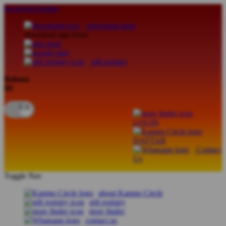
lewati ke Konten
download apps
download app from:
gift registry
Bahasa
ID
LOGIN
DAFTAR
Contact
Us
Toggle Nav
about Kanmo Circle
gift registry
store finder
contact us