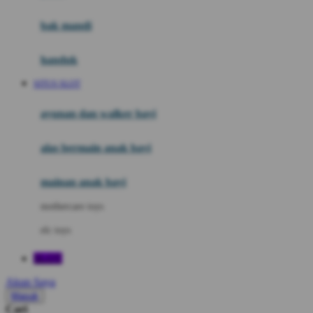
Mini Monkey
Moby
bak mandi
Momami
handuk
Mothercare
SITUS SLOT
Mustela
ayunan dan walker bayi
My Buddy Tag
My K
alas bermain anak bayi
N
mainan anak bayi
Naif
mothercare toys
Nike
elc toys
Nordic Natural
SLOT
Nuby
Akun Saya
Nuna
Masuk
Cari