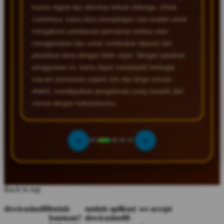
‹
›
Back to top
dewicasino88
butuh
unduh aplikasi
we accept
bantuan?
dewicasino88
hubungi
kami
dewicasino88
SLOT
Direktorat Jenderal
hubungi
ikuti kami di
dewicasino88