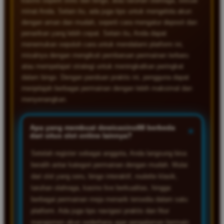
kasino seperti slots dan bingo, atau taruhan olahraga, sesuai
minat Anda. Selain itu, ada juga tips untuk mengelola akun
dengan aman dan mudah, seperti cara mengatur deposit dan
penarikan yang lebih cepat. Selain itu, Anda dapat
menemukan sepuluh cara untuk mendalami platform ini,
misalnya dengan mengikuti pembaruan permainan terbaru
atau mempelajari strategi untuk meningkatkan peringkat
dalam bingo. Dengan panduan praktis ini, pengguna dapat
menjelajah berbagai permainan dengan lebih maksimal dan
menyenangkan.
Apa yang membuat dewicasino88 berbeda
+
dari situs slot online lainnya?
Setelah register sebagai anggota, Anda langsung bisa
beralih antar kategori permainan dengan mudah. Mulai
dari slot yang seru, bingo interaktif, roulette klasik,
taruhan olahraga, kasino live berkualitas, hingga
berbagai permainan meja menarik tersedia dalam satu
platform. Ada juga tips navigasi praktis dan fitur
manajemen akun sederhana agar pengalaman bermain