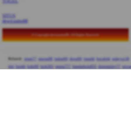
© Copyright dewicasino88. All Rights Reserved.
Related:
intan77
macau88
laskar89
dewa99
tiara4d
bocah4d
sedayu138
slot
bus4d
hoki99
luck365
istana777
bandarbola855
doremiplay77
nova