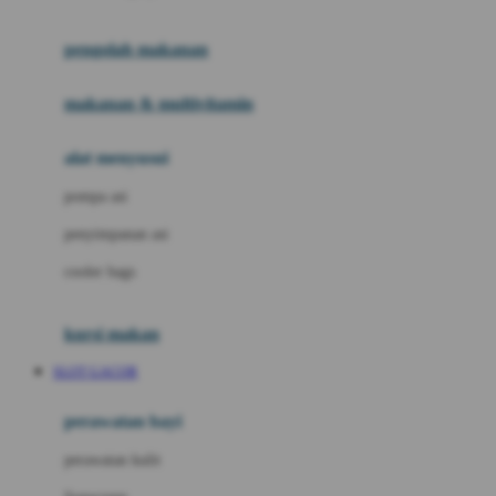
Joie
pengolah makanan
Joolz
Jujube
makanan & multivitamin
K
alat menyusui
Kiddycuts
pompa asi
Kumon
penyimpanan asi
L
cooler bags
Leapfrog
kursi makan
Leclerc
SLOT GACOR
Lee Vierra
Lillebaby
perawatan bayi
Little Bird Told Me
perawatan kulit
Little Miss Janis