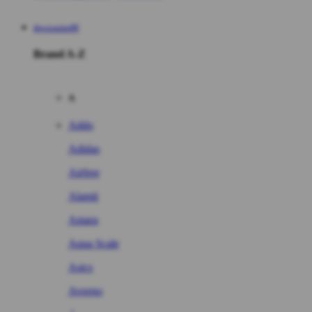
dewicasino88
Brand A-Z
A
Addo
Adidas
Airfree
Alamii
Amara
Aqua Scale
Asics
Aveeno