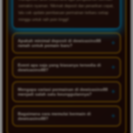
semakin nyaman. Nikmati deposit dan penarikan cepat,
lalu cek update pembaruan permainan terbaru setiap
minggu untuk raih poin tinggi!
Apakah minimal deposit di dewicasino88
+
ramah untuk pemain baru?
Platform ini menyediakan beragam pilihan permainan
online untuk Anda nikmati, mulai dari digital slots dan
Event apa saja yang biasanya tersedia di
+
dewicasino88?
bingo hingga table games dan sports-related gaming.
Sebagai contoh, selain mengakses beragam pilihan
Setelah mendaftar, anggota dapat menggunakan tips
game yang tersedia, Anda juga dapat mempelajari
untuk menavigasi berbagai permainan kasino, slot,
Mengapa variasi permainan di dewicasino88
strategize untuk meningkatkan peluang bermain seperti
+
menjadi salah satu keunggulannya?
bingo, dan taruhan olahraga di platform ini. Misalnya,
menganalisis peringkat permainan untuk membuat
para pemain bisa memilih permainan yang memiliki poin
keputusan lebih hati-hati dalam taruhan olahraga. Cara
Platform ini memungkinkan kamu untuk menjelajahi
tinggi atau strategi seperti menganalisis peringkat
ini dapat membantu Anda lebih menikmati pengalaman
berbagai macam permainan online, seperti slot, bingo,
Bagaimana cara memulai bermain di
permainan dalam kategori olahraga untuk membuat
+
berpartisipasi dalam berbagai macam event olahraga.
dewicasino88?
dan berbagai jenis permainan meja. Misalnya, kamu
keputusan yang lebih hati-hati. Selain itu, pengguna
Selain itu, platform ini menawarkan tips untuk
bisa mencoba slot dengan hadiah-hadiah menarik atau
dapat mengakses tips tentang cara mendaftar gratis
Setelah daftar akun selesai, kamu bisa menggunakan
manajemen akun yang efektif, seperti beralih dengan
menantang dirimu dalam game bingo dengan strategi