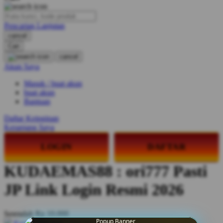
O
Pencarian Lanjutan
Oh Ma Grain
cancel
Okiedog
Cari
cancel
P
Akun Saya
Masuk / buat akun
Peachy
buat akun
Phil & Ted's
Bantuan
Philips Avent
Daftar Keinginan
Keranjang Saya
Pigeon
LOGIN
DAFTAR
Playgro
KUDAEMAS88 : ori777 Pasti
Poled Global
JP Link Login Resmi 2026
Ponycycle
Puma
Serendah
Rp 10.000
Pureats