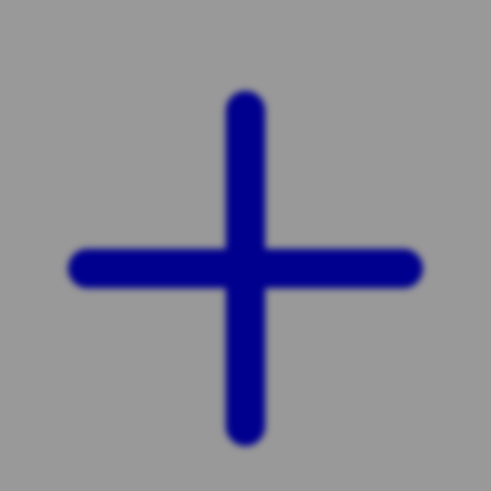
X
Xootz
Y
Yamatoya
Z
Zaxy
Zoggs
0-9
4Moms
59S