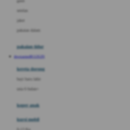
gaun
Dae Organics
setelan
Docare
jaket
Doona
pakaian dalam
Down To Earth
Drew
pakaian tidur
Dr. Brown's
dewicasino88 LOGIN
E
kereta dorong
ELC
bayi baru lahir
Ergobaby
usia 6 bulan+
Expert Care
koper anak
Ezyroller
kursi mobil
F
0-13 Kg