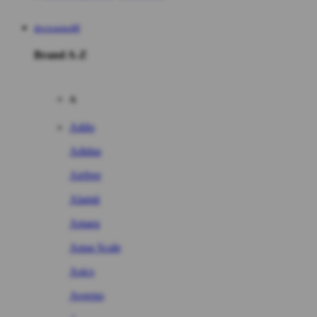
dewicasino88
Brand A-Z
A
Addo
Adidas
Airfree
Alamii
Amara
Aqua Scale
Asics
Aveeno