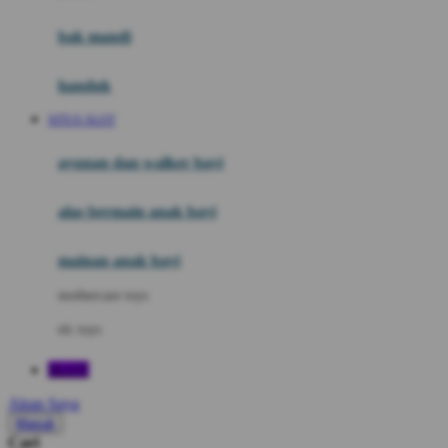
Mini Monkey
Moby
bak mandi
Momami
handuk
Mothercare
SITUS SLOT
Mustela
ayunan dan walker bayi
My Buddy Tag
My K
alas bermain anak bayi
N
mainan anak bayi
Naif
mothercare toys
Nike
elc toys
Nordic Natural
SLOT
Nuby
Akun Saya
Nuna
Masuk
Cari