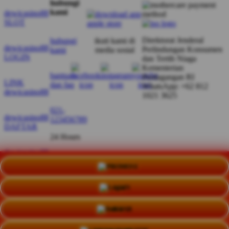
Perlindungan Konsumen
kami
media sosial
LOGIN
dan Tertib Niaga
Kementerian
bantuan
Perdagangan RI
LINK
dan faq
WhatsApp: +62 812
dewicasino88
1021 3625
021-
dewicasino88
123456789
DAFTAR
24 Hours
dewicasino88
LINK
DAFTAR
dewicasino88
PROMO
dewicasino88
TOGEL
LOGIN
SITUS
DAFTAR
dewicasino88