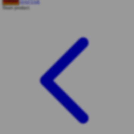
DAFTAR
LOGIN
Squishmallows
Share product:
Starbooks
Stick-O
Stokke
Sudocrem
Sumimo
Sunnylife
Sun-Staches
Swimava
T
Tommee Tippee
Trunki
Tutti Bambini