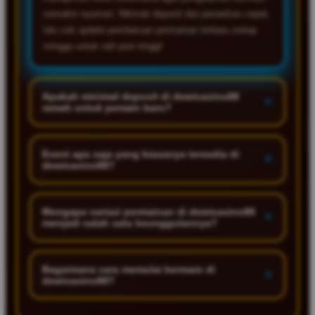
semakin nyaman. Nikmati deposit dan penarikan cepat,
lalu cek update pembaruan permainan terbaru setiap
minggu untuk raih poin tinggi!
Apakah minimal deposit di dewicasino88
+
ramah untuk pemain baru?
Platform ini menyediakan beragam pilihan permainan
online untuk Anda nikmati, mulai dari digital slots dan
Event apa saja yang biasanya tersedia di
+
dewicasino88?
bingo hingga table games dan sports-related gaming.
Sebagai contoh, selain mengakses beragam pilihan
Setelah mendaftar, anggota dapat menggunakan tips
game yang tersedia, Anda juga dapat mempelajari
untuk menavigasi berbagai permainan kasino, slot,
Mengapa variasi permainan di dewicasino88
strategize untuk meningkatkan peluang bermain seperti
+
menjadi salah satu keunggulannya?
bingo, dan taruhan olahraga di platform ini. Misalnya,
menganalisis peringkat permainan untuk membuat
para pemain bisa memilih permainan yang memiliki poin
keputusan lebih hati-hati dalam taruhan olahraga. Cara
Platform ini memungkinkan kamu untuk menjelajahi
tinggi atau strategi seperti menganalisis peringkat
ini dapat membantu Anda lebih menikmati pengalaman
berbagai macam permainan online, seperti slot, bingo,
Bagaimana cara memulai bermain di
permainan dalam kategori olahraga untuk membuat
+
berpartisipasi dalam berbagai macam event olahraga.
dewicasino88?
dan berbagai jenis permainan meja. Misalnya, kamu
keputusan yang lebih hati-hati. Selain itu, pengguna
Selain itu, platform ini menawarkan tips untuk
bisa mencoba slot dengan hadiah-hadiah menarik atau
dapat mengakses tips tentang cara mendaftar gratis
Setelah daftar akun selesai, kamu bisa menggunakan
manajemen akun yang efektif, seperti beralih dengan
menantang dirimu dalam game bingo dengan strategi