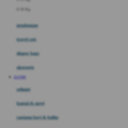
Felt So Sweet
0-36 Kg
Fisher Price
Flipper
gendongan
Friends Of Sally
travel cots
G
diaper bags
Gb
Geko
aksesoris
Graco
SLOT88
Gund
selimut
H
bantal & sprei
Habbie
Haenim
ranjang bayi & balita
Happy Horse