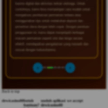
menawarkan panduan tentang cara mudah mengelola
akun, seperti beralih cepat antara kategori permainan
atau memeriksa riwayat aktivitas secara teratur.
Jangan lupa, akses update terbaru untuk menikmati
permainan baru dan fitur-fitur menarik!
‹
›
Back to top
dewicasino88
butuh
unduh aplikasi
we accept
bantuan?
dewicasino88
hubungi
kami
dewicasino88
SLOT
Direktorat Jenderal
hubungi
ikuti kami di
dewicasino88