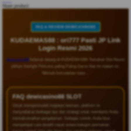
Share product:
FAQ & REVIEW DEWICASINO88
KUDAEMAS88 : ori777 Pasti JP Link
Login Resmi 2026
dewicasino88
Selamat datang di KUDAEMAS88! Temukan Slot Resmi
pilihan Starlight Princess paling Paling Gacor Hari Ini malam ini.
Nikmati kemudahan trans...
FAQ dewicasino88 SLOT
Untuk mempermudah kegiatan bermain, platform ini
menyediakan berbagai tips dan strategi untuk membantu Anda
memaksimalkan pengalaman. Sebagai contoh, Anda bisa
mempelajari cara beralih cepat antara kategori permainan