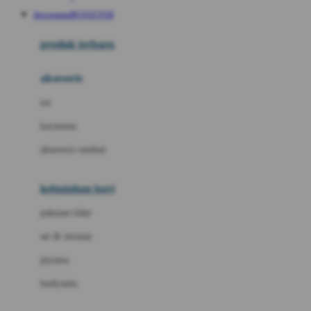
Awan
dewicasino88 DAFTAR
Azetabio
produk terbaru
B
aksesoris
Baabaasheepz
tas
Babiators
kacamata
Baby Dove
aksesoris rambut
Baby Jogger
Baby Rovega
kebutuhan bayi
Babybee
pakaian tidur
Banana Boat
set & terusan
Banz
piyama
Barbie
bodysuits
Beaba