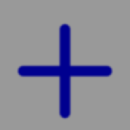
X
Xootz
Y
Yamatoya
Z
Zaxy
Zoggs
0-9
4Moms
59S