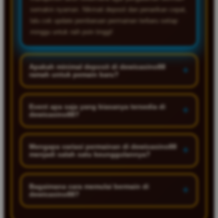
semakin nyaman. Nikmati deposit dan penarikan cepat,
lalu cek update pembaruan permainan terbaru setiap
minggu untuk raih poin tinggi!
Apakah minimal deposit di dewicasino88
+
ramah untuk pemain baru?
Platform ini menyediakan beragam pilihan permainan
online untuk Anda nikmati, mulai dari digital slots dan
Event apa saja yang biasanya tersedia di
+
dewicasino88?
bingo hingga table games dan sports-related gaming.
Sebagai contoh, selain mengakses beragam pilihan
Setelah mendaftar, anggota dapat menggunakan tips
game yang tersedia, Anda juga dapat mempelajari
untuk menavigasi berbagai permainan kasino, slot,
Mengapa variasi permainan di dewicasino88
strategize untuk meningkatkan peluang bermain seperti
+
menjadi salah satu keunggulannya?
bingo, dan taruhan olahraga di platform ini. Misalnya,
menganalisis peringkat permainan untuk membuat
para pemain bisa memilih permainan yang memiliki poin
keputusan lebih hati-hati dalam taruhan olahraga. Cara
Platform ini memungkinkan kamu untuk menjelajahi
tinggi atau strategi seperti menganalisis peringkat
ini dapat membantu Anda lebih menikmati pengalaman
berbagai macam permainan online, seperti slot, bingo,
Bagaimana cara memulai bermain di
permainan dalam kategori olahraga untuk membuat
+
berpartisipasi dalam berbagai macam event olahraga.
dewicasino88?
dan berbagai jenis permainan meja. Misalnya, kamu
keputusan yang lebih hati-hati. Selain itu, pengguna
Selain itu, platform ini menawarkan tips untuk
bisa mencoba slot dengan hadiah-hadiah menarik atau
dapat mengakses tips tentang cara mendaftar gratis
Setelah daftar akun selesai, kamu bisa menggunakan
manajemen akun yang efektif, seperti beralih dengan
menantang dirimu dalam game bingo dengan strategi