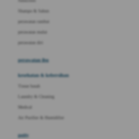
Sunscreen
London Taxi
Shampo & Sabun
Love To Dream
perawatan rambut
perawatan mulut
M
perawatan diri
Magformers
Mama's Choice
perawatan ibu
Mamas&Papas
kesehatan & kebersihan
Mamaway
Tissue basah
Maxi Cosi
Laundry & Cleaning
Megabloks
Medical
Micro
Air Purifier & Humidifier
MiDeer
Mimi & Lula
potty