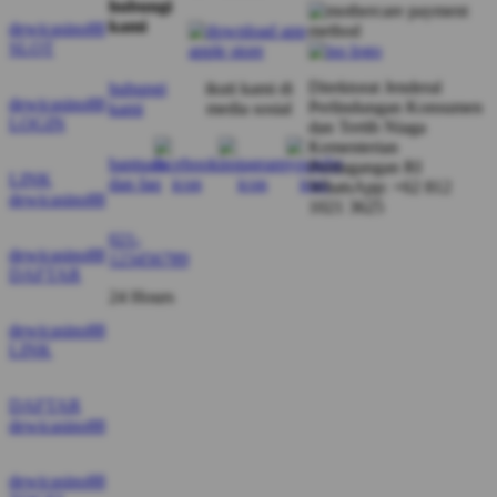
Perlindungan Konsumen
kami
media sosial
LOGIN
dan Tertib Niaga
Kementerian
bantuan
Perdagangan RI
LINK
dan faq
WhatsApp: +62 812
dewicasino88
1021 3625
021-
dewicasino88
123456789
DAFTAR
24 Hours
dewicasino88
LINK
DAFTAR
dewicasino88
dewicasino88
TOGEL
SITUS
dewicasino88